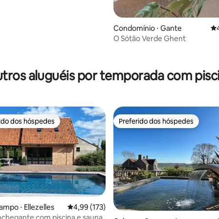
Condomínio ⋅ Gante
4,
O Sótão Verde Ghent
tros aluguéis por temporada com pisc
rido dos hóspedes
Preferido dos hóspedes
 melhores preferidos dos hóspedes
Preferido dos hóspedes
ampo ⋅ Ellezelles
4,99 de uma avaliação média de 5, 173 avalia
4,99 (173)
édia de 5, 544 avaliações
chegante com piscina e sauna