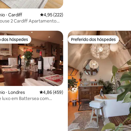
ar livre
o ⋅ Cardiff
4,95 de uma avaliação média de 5, 222 avalia
4,95 (222)
ouse 2 Cardiff Apartamento
amento gratuito
o dos hóspedes
Preferido dos hóspedes
o dos hóspedes
Preferido dos hóspedes
io ⋅ Londres
4,86 de uma avaliação média de 5, 459 avalia
4,86 (459)
e luxo em Battersea com
édia de 5, 126 avaliações
erto de Park