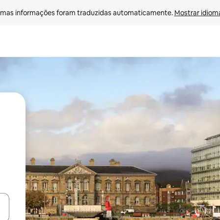
mas informações foram traduzidas automaticamente. 
Mostrar idioma
ore-os usando as seta para cima e para baixo do teclado ou tocando e