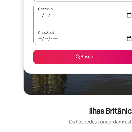
Check-in
Checkout
Buscar
Ilhas Britân
Os hóspedes concordam: estas