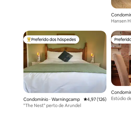
Condomíni
Hansen H
/Estacion
Preferido dos hóspedes
Preferid
Entre os melhores preferidos dos hóspedes
Preferid
Condomín
Estúdio d
Condomínio ⋅ Warningcamp
4,97 de uma avaliação m
4,97 (126)
lareira, p
"The Nest" perto de Arundel