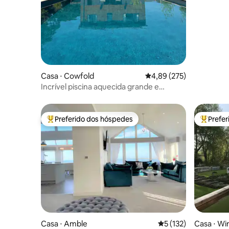
Casa ⋅ Cowfold
4,89 de uma avaliação m
4,89 (275)
Incrível piscina aquecida grande e
impecável, vista para o campo
Preferido dos hóspedes
Prefe
Entre os melhores preferidos dos hóspedes
Entre os
Casa ⋅ Amble
5 de uma avaliação m
5 (132)
Casa ⋅ Wi