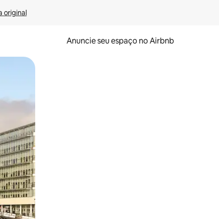
 original
Anuncie seu espaço no Airbnb
 deslizando o dedo na tela.