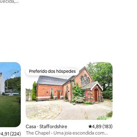
uecida,
Preferido dos hóspedes
Preferido dos hóspedes
Casa ⋅ Staffordshire
4,89 de uma avaliação 
4,89 (183)
The Chapel - Uma joia escondida com
ções
,91 de uma avaliação média de 5, 224 avaliações
4,91 (224)