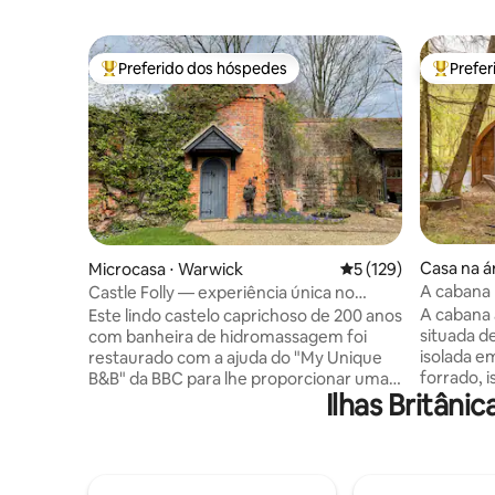
Preferido dos hóspedes
Prefe
Entre os melhores preferidos dos hóspedes
Entre os
Casa na á
Microcasa ⋅ Warwick
5 de uma avaliação m
5 (129)
hire
A cabana 
Castle Folly — experiência única no
castelo para dois
A cabana 
Este lindo castelo caprichoso de 200 anos
situada d
com banheira de hidromassagem foi
isolada 
restaurado com a ajuda do "My Unique
forrado, i
B&B" da BBC para lhe proporcionar uma
Ilhas Britân
se inclin
experiência romântica em um belo
remoto. A
ambiente rural. As características de
comparti
tema medieval incluem paredes com
selvagens
painéis, claraboia acima da cama e um
lebres, t
cavaleiro! As comodidades incluem