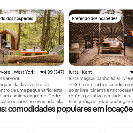
rido dos hóspedes
Preferido dos hóspedes
 melhores preferidos dos hóspedes
Preferido dos hóspedes
rvore ⋅ West Yorks
4,99 de uma avaliação média de 5, 347 avalia
4,99 (347)
Iurta ⋅ Kent
4
édia de 5, 129 avaliações
na árvore
Iurta mágica, banho ao ar livre 
centro da cidade
aquecida da árvore está
✨ Retiro em iurta escondida c
entro de uma pequena floresta
ao ar livre, cinema e microcasa Um
em um caminho íngreme. Cedro
refúgio privativo pensado para 
solado e carvalho revestido, ele
tranquilas, noites aconchegant
icas: comodidades populares em locaçõe
a sobre um lago de moinho
estadias inesquecíveis xx Perfeito para
corde em um paraíso tranquilo
casais que buscam uma estadia
lhado apenas com animais
romântica – também adorado 
 tímidos, incluindo veados,
famílias graças ao layout mágic
exugos e uma variedade de
cinema secreto aconchegante. A noit