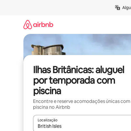
Pular
Algu
para
o
conteúdo
Ilhas Britânicas: aluguel
por temporada com
piscina
Encontre e reserve acomodações únicas com
piscina no Airbnb
Localização
Quando os resultados estiverem disponíveis, expl