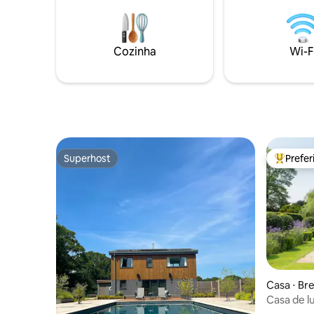
pássaros.
chuveiro, TV, geladeira com congelador,
size plus,
aquecimento, fogão e área de estar
cozinha c
externa. Uma grande banheira de
micro-ond
hidromassagem com uma bela vista está
Cozinha
Wi-F
cabana de
disponível por um custo adicional. Pacote
árvores d
de café da manhã substancial fornecido.
sanitário
Com um pub da vila por perto, como não
de nascen
amar?
Superhost
Prefe
Superhost
Entre os
Casa ⋅ Br
Casa de l
Manor