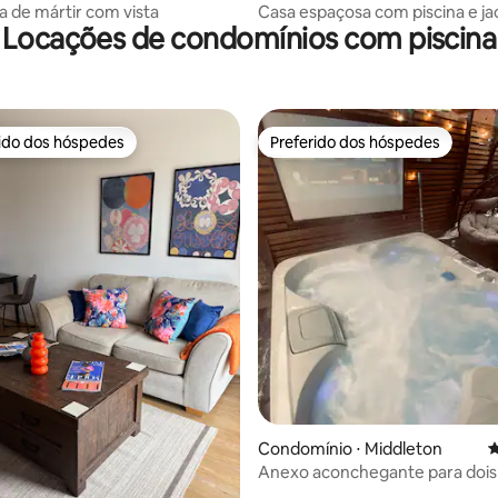
a de mártir com vista
Casa espaçosa com piscina e ja
Locações de condomínios com piscina
rido dos hóspedes
Preferido dos hóspedes
 melhores preferidos dos hóspedes
Preferido dos hóspedes
édia de 5, 313 avaliações
Condomínio ⋅ Middleton
4
Anexo aconchegante para dois
Banheira de hidromassagem e 