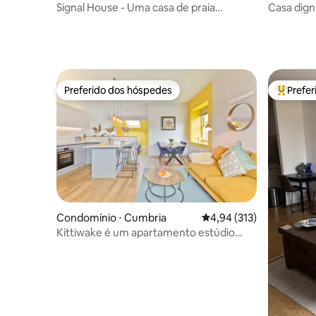
Signal House - Uma casa de praia
Casa dign
deslumbrante - Construída em 2020
Preferido dos hóspedes
Prefe
Preferido dos hóspedes
Entre os
Condomínio ⋅ Cumbria
4,94 de uma avaliação m
4,94 (313)
Kittiwake é um apartamento estúdio
moderno de 1 quarto