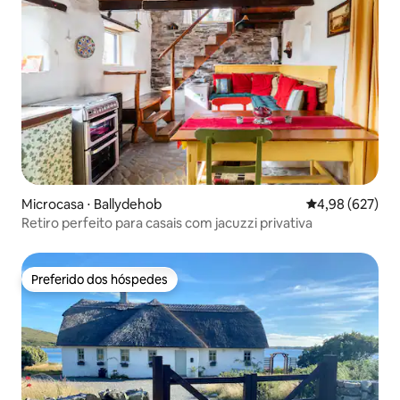
Microcasa ⋅ Ballydehob
4,98 de uma ava
4,98 (627)
Retiro perfeito para casais com jacuzzi privativa
Preferido dos hóspedes
Preferido dos hóspedes