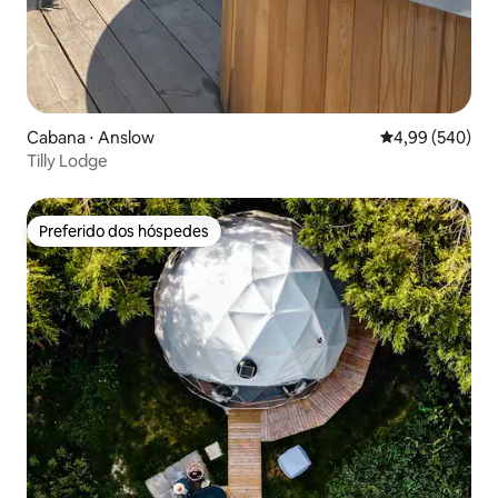
Cabana ⋅ Anslow
4,99 de uma ava
4,99 (540)
Tilly Lodge
Preferido dos hóspedes
Preferido dos hóspedes