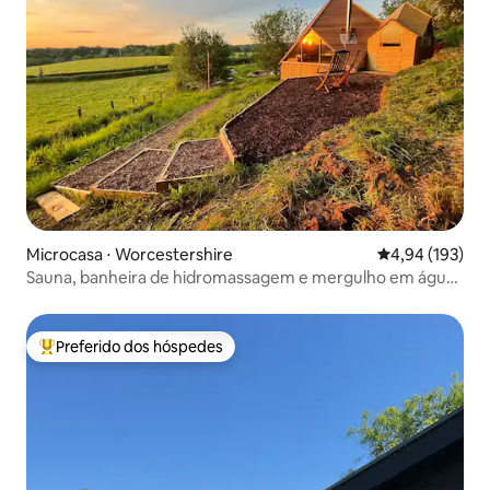
Microcasa ⋅ Worcestershire
4,94 de uma av
4,94 (193)
Sauna, banheira de hidromassagem e mergulho em água
fria
Preferido dos hóspedes
Entre os melhores preferidos dos hóspedes