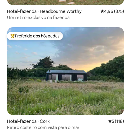
Hotel-fazenda ⋅ Headbourne Worthy
4,96 de uma av
4,96 (375)
Um retiro exclusivo na fazenda
Preferido dos hóspedes
Entre os melhores preferidos dos hóspedes
Hotel-fazenda ⋅ Cork
5 de uma av
5 (118)
Retiro costeiro com vista para o mar