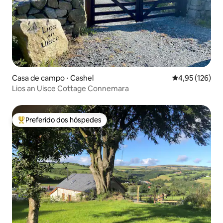
Casa de campo ⋅ Cashel
4,95 de uma av
4,95 (126)
Lios an Uisce Cottage Connemara
Preferido dos hóspedes
Entre os melhores preferidos dos hóspedes