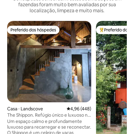
fazendas foram muito bem avaliadas por sua
localização, limpeza e muito mais.
Preferido dos hóspedes
Preferido dos 
Preferido dos hóspedes
Entre os melhore
Casa ⋅ Landscove
4,96 de uma avaliação média de 
4,96 (448)
The Shippon. Refúgio único e luxuoso no
sul de Devon.
Um espaço calmo e profundamente
luxuoso para recarregar e se reconectar.
O Shippon é um celeiro de vacas