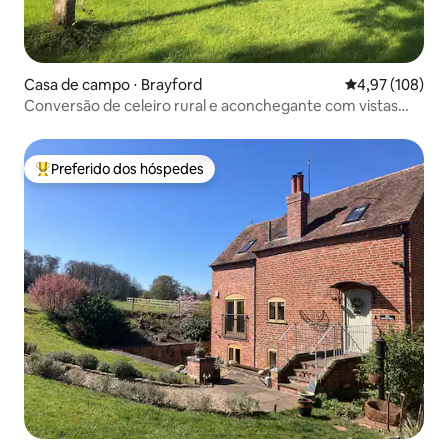
Casa de campo ⋅ Brayford
4,97 de uma av
4,97 (108)
Conversão de celeiro rural e aconchegante com vistas
deslumbrantes.
Preferido dos hóspedes
Entre os melhores preferidos dos hóspedes