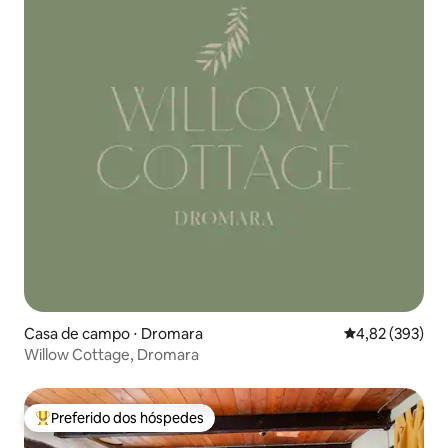
Casa de campo ⋅ Dromara
4,82 de uma av
4,82 (393)
Willow Cottage, Dromara
Preferido dos hóspedes
Entre os melhores preferidos dos hóspedes