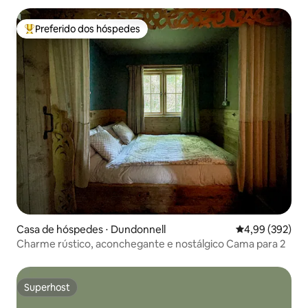
Preferido dos hóspedes
Entre os melhores preferidos dos hóspedes
Casa de hóspedes ⋅ Dundonnell
4,99 de uma ava
4,99 (392)
Charme rústico, aconchegante e nostálgico Cama para 2
Superhost
Superhost