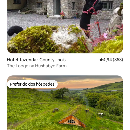
Hotel-fazenda ⋅ County Laois
4,94 de uma ava
4,94 (363)
The Lodge na Hushabye Farm
Preferido dos hóspedes
Preferido dos hóspedes