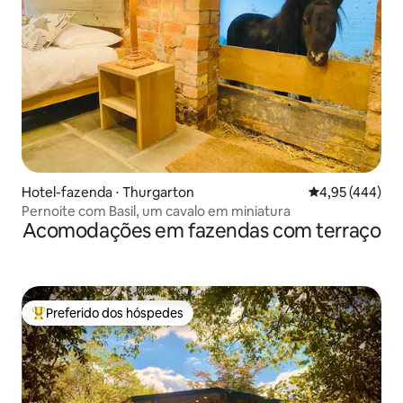
Hotel-fazenda ⋅ Thurgarton
4,95 de uma av
4,95 (444)
Pernoite com Basil, um cavalo em miniatura
Acomodações em fazendas com terraço
Preferido dos hóspedes
Entre os melhores preferidos dos hóspedes