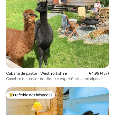
Cabana de pastor ⋅ West Yorkshire
4,99 de uma av
4,99 (457)
Casebre de pastor boutique e experiência com alpacas
Preferido dos hóspedes
Entre os melhores preferidos dos hóspedes