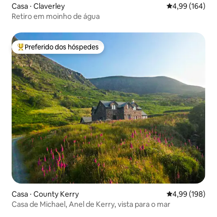
Casa ⋅ Claverley
4,99 de uma av
4,99 (164)
Retiro em moinho de água
Preferido dos hóspedes
Entre os melhores preferidos dos hóspedes
Casa ⋅ County Kerry
4,99 de uma av
4,99 (198)
Casa de Michael, Anel de Kerry, vista para o mar