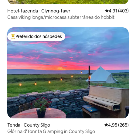
Hotel-fazenda ⋅ Clynnog-fawr
4,91 de uma av
4,91 (403)
Casa viking longa/microcasa subterrânea do hobbit
Preferido dos hóspedes
Entre os melhores preferidos dos hóspedes
Tenda ⋅ County Sligo
4,95 de uma av
4,95 (265)
Glór na d'Tonnta Glamping in County Sligo