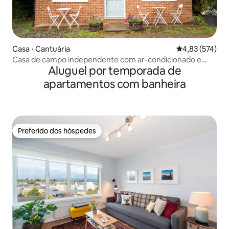
Casa ⋅ Cantuária
4,83 de uma av
4,83 (574)
Casa de campo independente com ar-condicionado e
Aluguel por temporada de
estacionamento
apartamentos com banheira
Preferido dos hóspedes
Preferido dos hóspedes