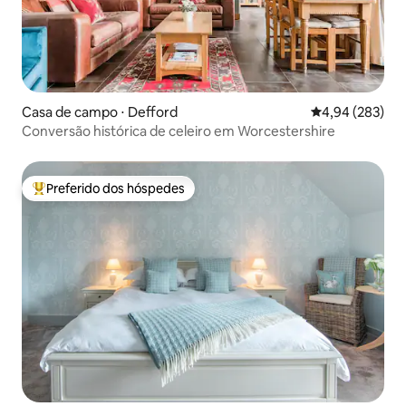
Casa de campo ⋅ Defford
4,94 de uma ava
4,94 (283)
Conversão histórica de celeiro em Worcestershire
Preferido dos hóspedes
Entre os melhores preferidos dos hóspedes