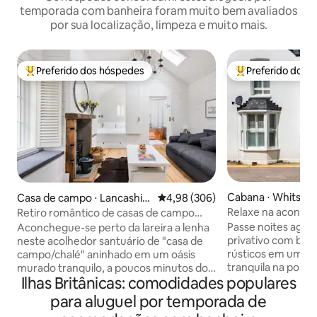
temporada com banheira foram muito bem avaliados
por sua localização, limpeza e muito mais.
Preferido dos hóspedes
Preferido dos 
Entre os melhores preferidos dos hóspedes
Entre os melhore
Cabana ⋅ Whitstab
Casa de campo ⋅ Lancashir
4,98 de uma avaliação média de 5
4,98 (306)
e
Relaxe na aconch
Retiro romântico de casas de campo
Cottage à beira-m
perto do Castelo de Lancaster
Passe noites agra
Aconchegue-se perto da lareira a lenha
privativo com ban
neste acolhedor santuário de "casa de
rústicos em uma 
campo/chalé" aninhado em um oásis
tranquila na popula
murado tranquilo, a poucos minutos do
Ilhas Britânicas: comodidades populares
Decoração neutra
centro da cidade de Lancaster. É
costeiros sutis s
incrivelmente leve e arejado por dentro,
para aluguel por temporada de
características do
graças a painéis brancos e claraboias.