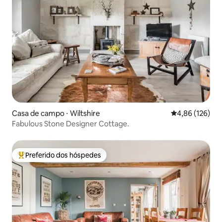
Casa de campo ⋅ Wiltshire
4,86 de uma av
4,86 (126)
Fabulous Stone Designer Cottage.
Preferido dos hóspedes
Entre os melhores preferidos dos hóspedes