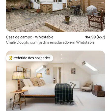
Casa de campo ⋅ Whitstable
4,99 de uma av
4,99 (457)
Chalé Dough, com jardim ensolarado em Whitstable
Preferido dos hóspedes
Entre os melhores preferidos dos hóspedes