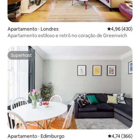
Apartamento ⋅ Londres
4,96 de uma av
4,96 (430)
Apartamento estiloso e retrô no coração de Greenwich
Superhost
Superhost
Apartamento ⋅ Edimburgo
4,74 de uma av
4,74 (366)