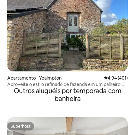
Apartamento ⋅ Yealmpton
4,94 de uma av
4,94 (401)
Aproveite o estilo refinado de fazenda em um palheiro
Outros aluguéis por temporada com
convertido
banheira
Superhost
Superhost