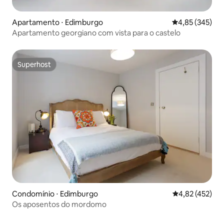
Apartamento ⋅ Edimburgo
4,85 de uma av
4,85 (345)
Apartamento georgiano com vista para o castelo
Superhost
Superhost
Condomínio ⋅ Edimburgo
4,82 de uma av
4,82 (452)
Os aposentos do mordomo