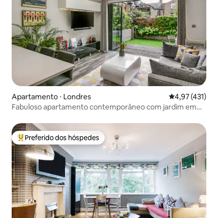
Apartamento ⋅ Londres
4,97 de uma av
4,97 (431)
Fabuloso apartamento contemporâneo com jardim em
Balham
Preferido dos hóspedes
Entre os melhores preferidos dos hóspedes