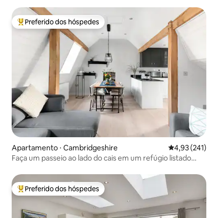
Preferido dos hóspedes
Entre os melhores preferidos dos hóspedes
Apartamento ⋅ Cambridgeshire
4,93 de uma av
4,93 (241)
Faça um passeio ao lado do cais em um refúgio listado
como Grau II
Preferido dos hóspedes
Entre os melhores preferidos dos hóspedes