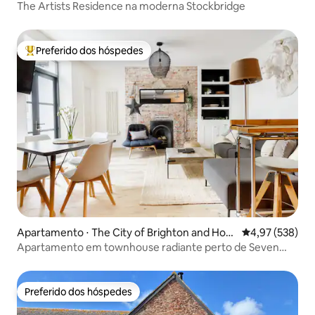
The Artists Residence na moderna Stockbridge
Preferido dos hóspedes
Entre os melhores preferidos dos hóspedes
Apartamento ⋅ The City of Brighton and Hov
4,97 de uma av
4,97 (538)
e
Apartamento em townhouse radiante perto de Seven
Dials
Preferido dos hóspedes
Preferido dos hóspedes