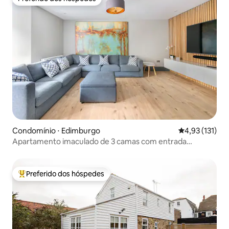
Preferido dos hóspedes
Condomínio ⋅ Edimburgo
4,93 de uma av
4,93 (131)
Apartamento imaculado de 3 camas com entrada
privativa
Preferido dos hóspedes
Entre os melhores preferidos dos hóspedes