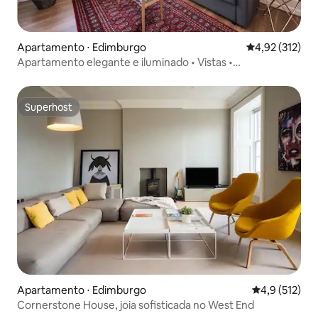
Apartamento ⋅ Edimburgo
4,92 de uma av
4,92 (312)
Apartamento elegante e iluminado • Vistas •
Estacionamento gratuito • Central
Superhost
Superhost
Apartamento ⋅ Edimburgo
4,9 de uma av
4,9 (512)
Cornerstone House, joia sofisticada no West End