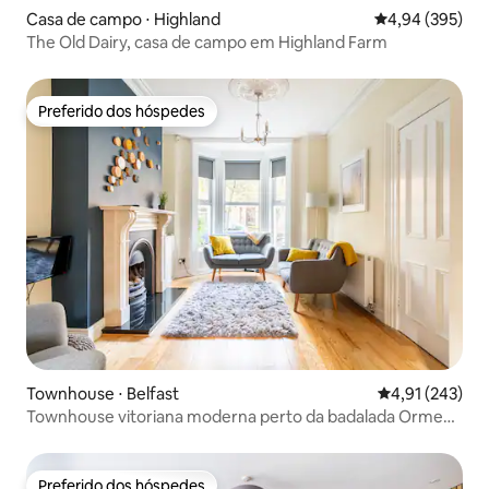
Casa de campo ⋅ Highland
4,94 de uma ava
4,94 (395)
The Old Dairy, casa de campo em Highland Farm
Preferido dos hóspedes
Preferido dos hóspedes
Townhouse ⋅ Belfast
4,91 de uma av
4,91 (243)
Townhouse vitoriana moderna perto da badalada Ormeau
Road
Preferido dos hóspedes