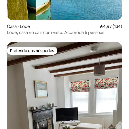
Casa ⋅ Looe
4,97 de uma av
4,97 (134)
Looe, casa no cais com vista. Acomoda 6 pessoas
Preferido dos hóspedes
Preferido dos hóspedes