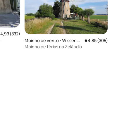
,93 de uma avaliação média de 5, 332 avaliações
4,93 (332)
o
ções
Moinho de vento ⋅ Wissenke
4,85 de uma avaliação 
4,85 (305)
rke
Moinho de férias na Zelândia