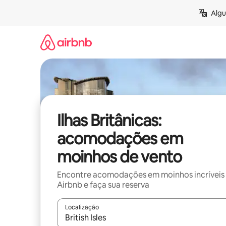
Pular
Algu
para
o
conteúdo
Ilhas Britânicas:
acomodações em
moinhos de vento
Encontre acomodações em moinhos incríveis
Airbnb e faça sua reserva
Localização
Quando os resultados estiverem disponíveis, expl