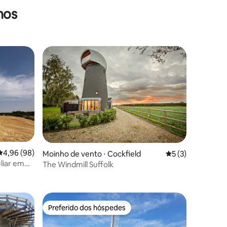
hos
os hóspedes
ções
4,96 de uma avaliação média de 5, 98 avaliações
4,96 (98)
Moinho de vento ⋅ Cockfield
5 de uma avaliaçã
5 (3)
liar em
The Windmill Suffolk
Preferido dos hóspedes
Preferido dos hóspedes