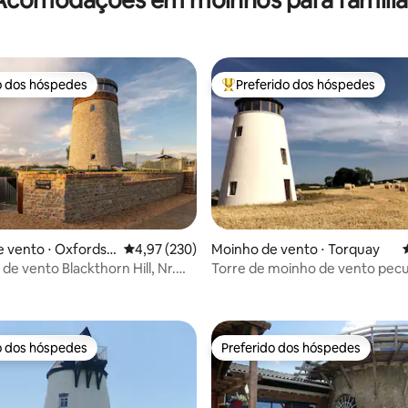
o dos hóspedes
Preferido dos hóspedes
o dos hóspedes
Entre os melhores preferidos d
 vento ⋅ Oxfordsh
4,97 de uma avaliação média de 5, 230 avalia
4,97 (230)
Moinho de vento ⋅ Torquay
de vento Blackthorn Hill, Nr.
Torre de moinho de vento pecu
 média de 5, 6 avaliações
illage
Devon para dois
o dos hóspedes
Preferido dos hóspedes
o dos hóspedes
Preferido dos hóspedes