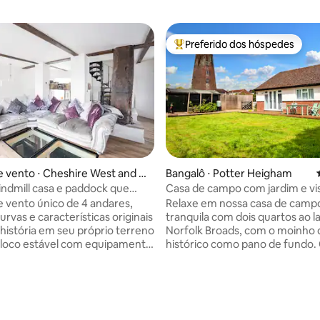
Preferido dos hóspedes
Entre os melhores preferidos d
 vento ⋅ Cheshire West and C
Bangalô ⋅ Potter Heigham
ndmill casa e paddock que
Casa de campo com jardim e vis
imais de estimação
moinho de vento
 vento único de 4 andares,
Relaxe em nossa casa de camp
rvas e características originais
tranquila com dois quartos ao l
 história em seu próprio terreno
Norfolk Broads, com o moinho 
Bloco estável com equipamento
histórico como pano de fundo. 
 exercícios, assentos cobertos.
totalmente fechado é perfeito
s de Chester, Chester
passearem com segurança en
e, Cheshire Oaks Designer
você relaxa com Wi-Fi rápido,
lage e Chester Zoo, na rota
estacionamento privativo e um
para o Wirral, a fronteira do
bem equipada. Passeie pelos ba