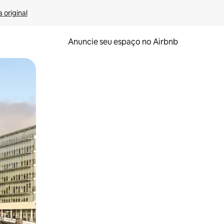
 original
Anuncie seu espaço no Airbnb
 deslizando o dedo na tela.