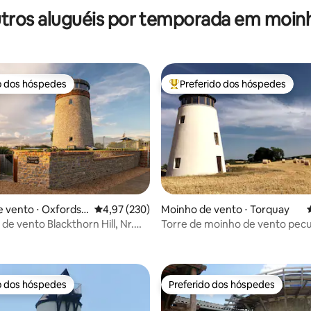
tros aluguéis por temporada em moin
o dos hóspedes
Preferido dos hóspedes
o dos hóspedes
Entre os melhores preferidos d
 vento ⋅ Oxfordsh
4,97 de uma avaliação média de 5, 230 avalia
4,97 (230)
Moinho de vento ⋅ Torquay
de vento Blackthorn Hill, Nr.
Torre de moinho de vento pecu
 média de 5, 6 avaliações
illage
Devon para dois
o dos hóspedes
Preferido dos hóspedes
o dos hóspedes
Preferido dos hóspedes