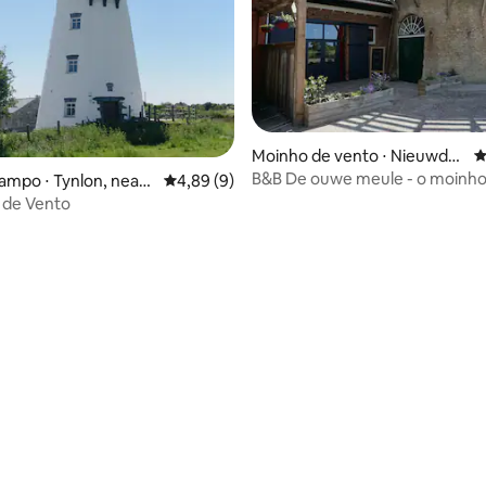
Moinho de vento ⋅ Nieuwdor
4
p
B&B De ouwe meule - o moinh
ampo ⋅ Tynlon, near
4,89 de uma avaliação média de 5, 9 avalia
4,89 (9)
r
 de Vento