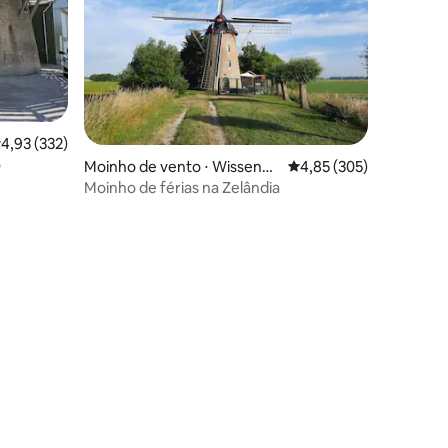
,93 de uma avaliação média de 5, 332 avaliações
4,93 (332)
o
ções
Moinho de vento ⋅ Wissenke
4,85 de uma avaliação 
4,85 (305)
rke
Moinho de férias na Zelândia