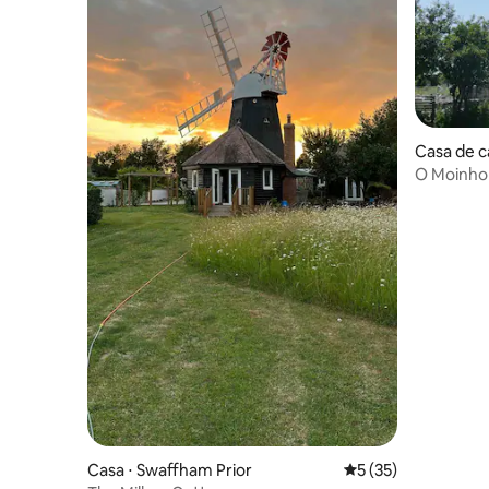
Casa de c
Rhosneig
O Moinho
Casa ⋅ Swaffham Prior
5 de uma avaliação 
5 (35)