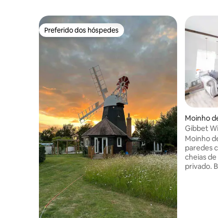
Preferido dos hóspedes
Preferido dos hóspedes
Moinho de
hester
Gibbet Wi
aceita an
Moinho de
paredes cu
cheias de
privado. 
básico de
A 5 milha
Racecours
Outlet Vil
principal 