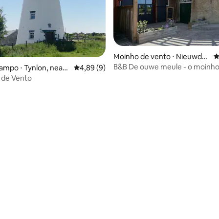
Moinho de vento ⋅ Nieuwdor
4
p
B&B De ouwe meule - o moinh
ampo ⋅ Tynlon, near
4,89 de uma avaliação média de 5, 9 avalia
4,89 (9)
r
 de Vento
média de 5, 35 avaliações