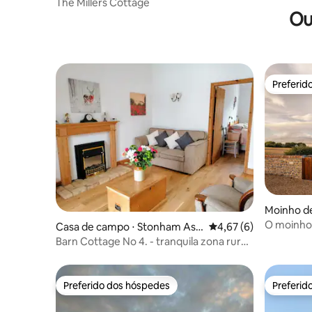
The Millers Cottage
Ou
Preferid
Preferid
Moinho de
ire
O moinho 
Casa de campo ⋅ Stonham Asp
4,67 de uma avaliação
4,67 (6)
Bicester V
al
Barn Cottage No 4. - tranquila zona rural
de Suffolk
Preferido dos hóspedes
Preferid
Preferido dos hóspedes
Preferid