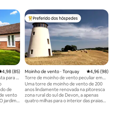
Preferido dos hóspedes
Preferi
os hóspedes
Entre os melhores preferidos dos hóspedes
Preferi
4,98 de uma avaliação média de 5, 85 avaliações
4,98 (85)
Moinho de vento ⋅ Torquay
4,96 de uma avaliação 
4,96 (98)
Moinho d
ire
ta para o
Torre de moinho de vento peculiar em
O moinho 
Devon para dois
Bicester 
o
Uma torre de moinho de vento de 200
Destaque 
ado de
anos lindamente renovada na pitoresca
melhores 
de vento
zona rural do sul de Devon, a apenas
espetacu
O jardim
quatro milhas para o interior das praias
verdadeiramen
 para cães
de Torquay. Situado em seu próprio
uma esca
quanto
campo de cinco acres sem vizinhos
uma viag
próximos e estacionamento do lado de
ou amigo
a cozinha
fora da porta, oferece acomodações
máximo (+
res à
peculiares e tranquilas para dois, com
casais q