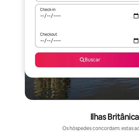
Check-in
Checkout
Buscar
Ilhas Britân
Os hóspedes concordam: estas ac