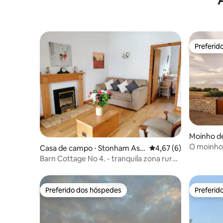
próprio jardim privativo.
Preferid
Preferid
Moinho de
ire
O moinho 
Casa de campo ⋅ Stonham Asp
4,67 de uma avaliação
4,67 (6)
Bicester V
al
Barn Cottage No 4. - tranquila zona rural
de Suffolk
Preferido dos hóspedes
Preferid
Preferido dos hóspedes
Preferid