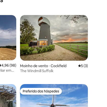
os hóspedes
ções
4,96 de uma avaliação média de 5, 98 avaliações
4,96 (98)
Moinho de vento ⋅ Cockfield
5 de uma avaliaçã
5 (3)
liar em
The Windmill Suffolk
Preferido dos hóspedes
Preferido dos hóspedes