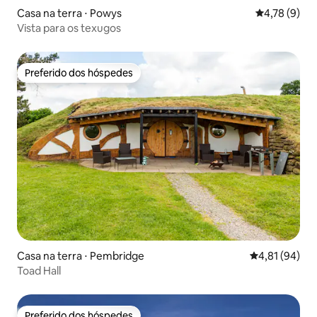
Casa na terra ⋅ Powys
4,78 de uma 
4,78 (9)
Vista para os texugos
Preferido dos hóspedes
Preferido dos hóspedes
Casa na terra ⋅ Pembridge
4,81 de uma a
4,81 (94)
Toad Hall
Preferido dos hóspedes