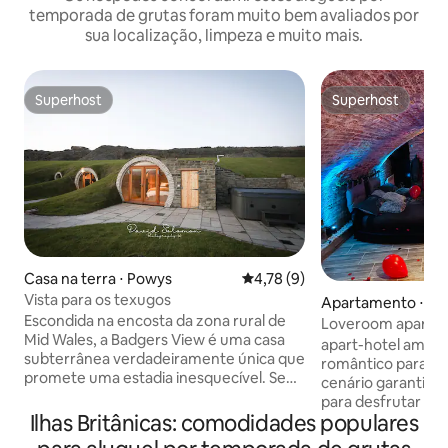
temporada de grutas foram muito bem avaliados por
sua localização, limpeza e muito mais.
Superhost
Superhost
Superhost
Superhost
Casa na terra ⋅ Powys
4,78 de uma avaliação média d
4,78 (9)
Vista para os texugos
Apartamento ⋅ Va
Escondida na encosta da zona rural de
Loveroom aparta
Mid Wales, a Badgers View é uma casa
jacuzzi privativo
apart-hotel ambiente acolhedor e
subterrânea verdadeiramente única que
romântico para u
promete uma estadia inesquecível. Se
cenário garantida uma noite romântica
você estiver procurando um refúgio
para desfrutar p
tranquilo ou uma base de aventuras para
Ilhas Britânicas: comodidades populares
de última geração.
explorar as maravilhas do País de Gales,
bluetooth integra