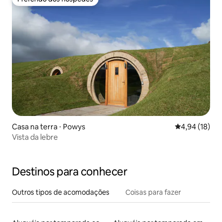
Preferido dos hóspedes
Casa na terra ⋅ Powys
4,94 de uma a
4,94 (18)
Vista da lebre
Destinos para conhecer
Outros tipos de acomodações
Coisas para fazer