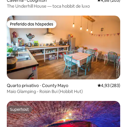
Caverna ⋅ Coughton
4,88 de uma ava
4,88 (203)
The Underhill House — toca hobbit de luxo
Preferido dos hóspedes
Preferido dos hóspedes
Quarto privativo ⋅ County Mayo
4,93 de uma av
4,93 (283)
Maio Glamping - Roisin Bui (Hobbit Hut)
Superhost
Superhost