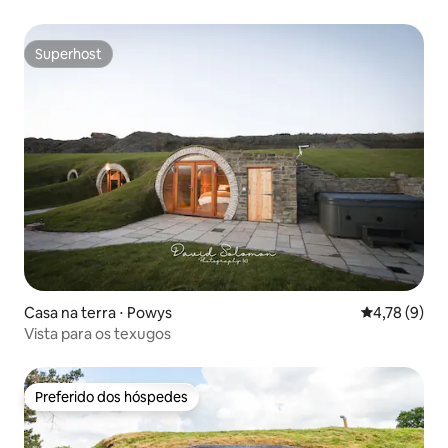
Superhost
Superhost
Casa na terra ⋅ Powys
4,78 de uma 
4,78 (9)
Vista para os texugos
Preferido dos hóspedes
Preferido dos hóspedes