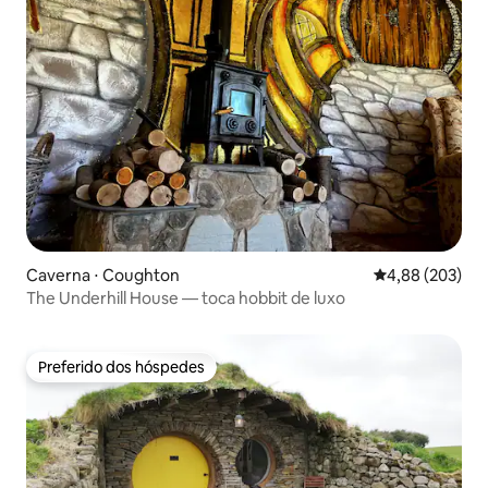
Caverna ⋅ Coughton
4,88 de uma ava
4,88 (203)
The Underhill House — toca hobbit de luxo
Preferido dos hóspedes
Preferido dos hóspedes