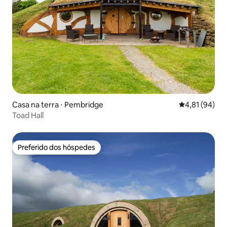
Casa na terra ⋅ Pembridge
4,81 de uma a
4,81 (94)
Toad Hall
Preferido dos hóspedes
Preferido dos hóspedes