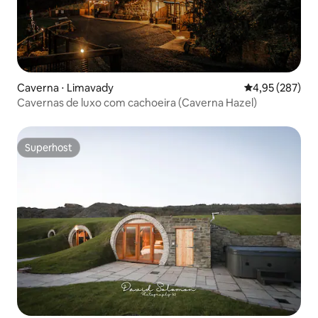
Caverna ⋅ Limavady
4,95 de uma av
4,95 (287)
Cavernas de luxo com cachoeira (Caverna Hazel)
Superhost
Superhost