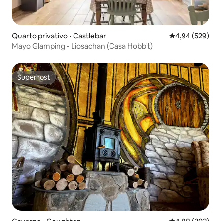
Quarto privativo ⋅ Castlebar
4,94 de uma ava
4,94 (529)
Mayo Glamping - Liosachan (Casa Hobbit)
Superhost
Superhost