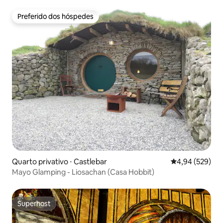
Preferido dos hóspedes
Preferido dos hóspedes
Quarto privativo ⋅ Castlebar
4,94 de uma ava
4,94 (529)
Mayo Glamping - Liosachan (Casa Hobbit)
Superhost
Superhost