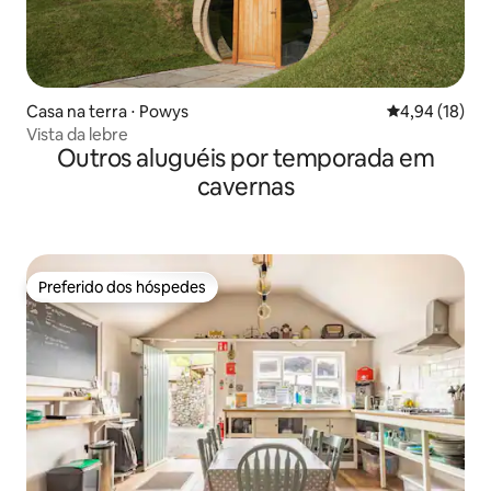
Casa na terra ⋅ Powys
4,94 de uma a
4,94 (18)
Vista da lebre
Outros aluguéis por temporada em
cavernas
Preferido dos hóspedes
Preferido dos hóspedes