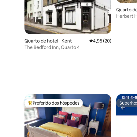
Quarto de 
Herbert 
Killarney,
Quarto de hotel ⋅ Kent
4,95 de uma avaliação 
4,95 (20)
The Bedford Inn, Quarto 4
Preferido dos hóspedes
Superho
Entre os melhores preferidos dos hóspedes
Superho