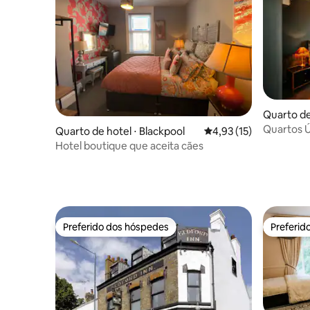
Quarto de
Quartos Ú
Quarto de hotel ⋅ Blackpool
4,93 de uma avaliação 
4,93 (15)
Hotel boutique que aceita cães
Preferido dos hóspedes
Preferid
Preferido dos hóspedes
Preferid