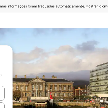
mas informações foram traduzidas automaticamente. 
Mostrar idioma
o
ore-os usando as seta para cima e para baixo do teclado ou tocando e