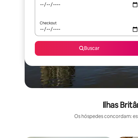
Checkout
Buscar
Ilhas Brit
Os hóspedes concordam: este