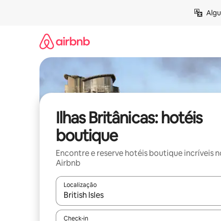
Pular
Algu
para
o
conteúdo
Ilhas Britânicas: hotéis
boutique
Encontre e reserve hotéis boutique incríveis n
Airbnb
Localização
Quando os resultados estiverem disponíveis, expl
Check-in