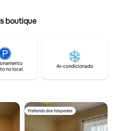
café da
quartos têm Netflix ou Sky, uma
igente,
televisão de ecrã plano e comodidades
lmente,
para preparar chá / café. Entre em
is boutique
contato conosco caso tenha mais
alguma dúvida
ionamento
Ar-condicionado
to no local
Preferido dos hóspedes
Preferido dos hóspedes