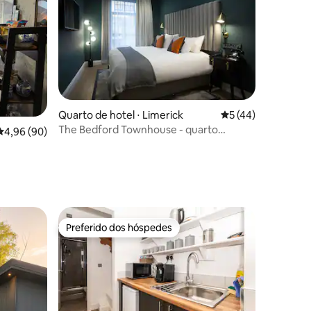
ções
Quarto de hotel ⋅ Limerick
5 de uma avaliação
5 (44)
The Bedford Townhouse - quarto
4,96 de uma avaliação média de 5, 90 avaliações
4,96 (90)
ELEGANTE
Preferido dos hóspedes
Preferido dos hóspedes