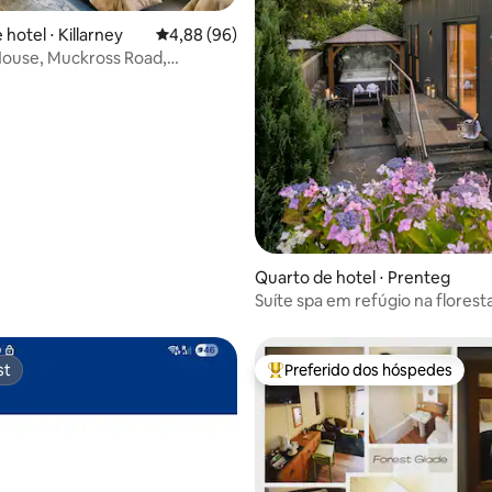
hotel ⋅ Killarney
4,88 de uma avaliação média de 5, 96 avalia
4,88 (96)
House, Muckross Road,
 V93 RF64, Irlanda
média de 5, 20 avaliações
Quarto de hotel ⋅ Prenteg
Suíte spa em refúgio na flores
banheira de hidromassagem
st
Preferido dos hóspedes
st
Entre os melhores preferidos d