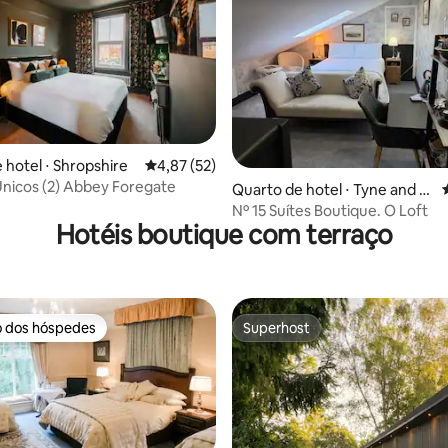
 hotel ⋅ Shropshire
4,87 de uma avaliação média de 5, 52 avalia
4,87 (52)
nicos (2) Abbey Foregate
média de 5, 15 avaliações
Quarto de hotel ⋅ Tyne and W
ear
Nº 15 Suítes Boutique. O Loft
Hotéis boutique com terraço
o dos hóspedes
Superhost
o dos hóspedes
Superhost