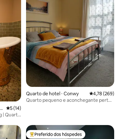
ções
Quarto de hotel ⋅ Conwy
4,78 de uma avaliação 
4,78 (269)
Quarto pequeno e aconchegante perto
do castelo, + estacionamento.
hi
5 de uma avaliação média de 5, 14 avaliações
5 (14)
g | Quarto
Preferido dos hóspedes
os hóspedes
Entre os melhores preferidos dos hóspedes