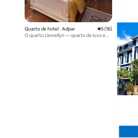
Quarto de hotel ⋅ Adpar
5 de uma avaliação 
5 (16)
O quarto Llewellyn — quarto de luxo em
vila vitoriana