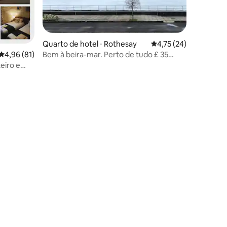
Quarto de hotel ⋅ Rothesay
4,75 de uma avaliação
4,75 (24)
4,96 de uma avaliação média de 5, 81 avaliações
4,96 (81)
Bem à beira-mar. Perto de tudo £ 35
pppn
eiro e