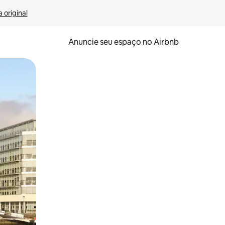
 original
Anuncie seu espaço no Airbnb
 deslizando o dedo na tela.