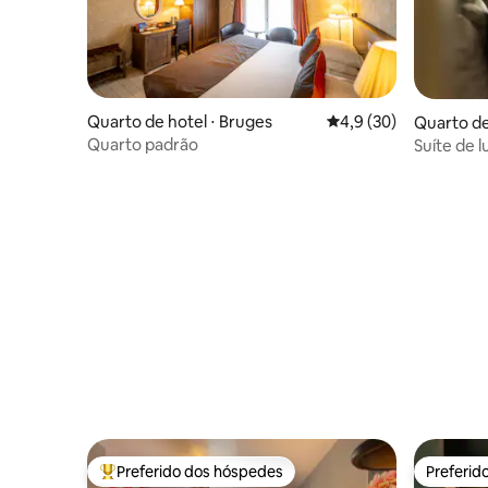
Quarto de hotel ⋅ Bruges
4,9 de uma avaliação 
4,9 (30)
Quarto de
Quarto padrão
Suíte de l
House
Preferido dos hóspedes
Preferid
Entre os melhores preferidos dos hóspedes
Preferid