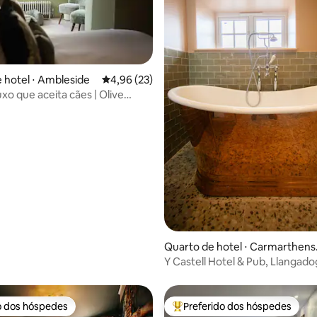
média de 5, 30 avaliações
 hotel ⋅ Ambleside
4,96 de uma avaliação média de 5, 23 avalia
4,96 (23)
uxo que aceita cães | Olive
Quarto de hotel ⋅ Carmarthens
re
Y Castell Hotel & Pub, Llangado
6
o dos hóspedes
Preferido dos hóspedes
o dos hóspedes
Entre os melhores preferidos d