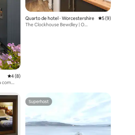
ções
Quarto de hotel ⋅ Worcestershire
5 de uma avaliaçã
5 (9)
The Clockhouse Bewdley | O
Apartamento Jubilee
4 de uma avaliação média de 5, 8 avaliações
4 (8)
ta com
Superhost
os hóspedes
Superhost