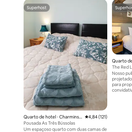
Superhost
Superho
Superhost
Superho
Quarto de
The Red 
Nosso pu
projetad
para prop
convidati
beber e do
incluem c
Como noss
benefício
Quarto de hotel ⋅ Charminst
4,84 de uma avaliação m
4,84 (121)
de pub no
er
Pousada As Três Bússolas
fogo, aco
Um espaçoso quarto com duas camas de
conosco 