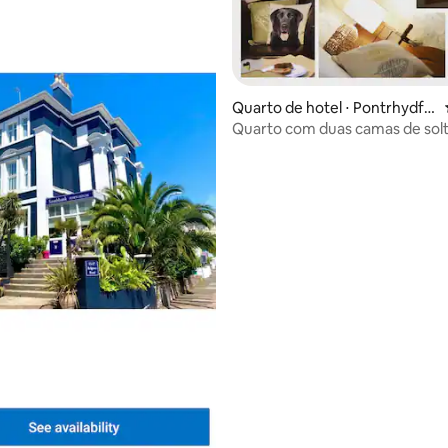
média de 5, 16 avaliações
Quarto de hotel ⋅ Pontrhydfe
ndigaid
Quarto com duas camas de solt
banheiro privativo