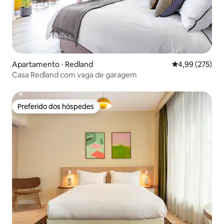
Apartamento ⋅ Redland
4,99 de uma av
4,99 (275)
Casa Redland com vaga de garagem
Preferido dos hóspedes
Preferido dos hóspedes