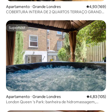
Apartamento ⋅ Grande Londres
4,93 de uma av
4,93 (169)
COBERTURA INTEIRA DE 2 QUARTOS TERRAÇO GRANDE
PRIVADO
Superhost
Superhost
Apartamento ⋅ Grande Londres
4,83 de uma av
4,83 (105)
London Queen 's Park: banheira de hidromassagem,
cinema, jogos