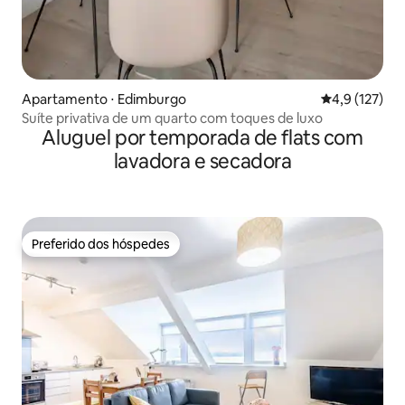
Apartamento ⋅ Edimburgo
4,9 de uma av
4,9 (127)
Suíte privativa de um quarto com toques de luxo
Aluguel por temporada de flats com
lavadora e secadora
Preferido dos hóspedes
Preferido dos hóspedes