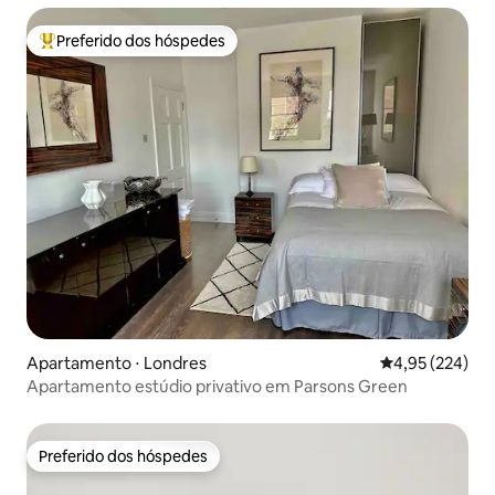
Preferido dos hóspedes
Entre os melhores preferidos dos hóspedes
Apartamento ⋅ Londres
4,95 de uma av
4,95 (224)
Apartamento estúdio privativo em Parsons Green
Preferido dos hóspedes
Preferido dos hóspedes