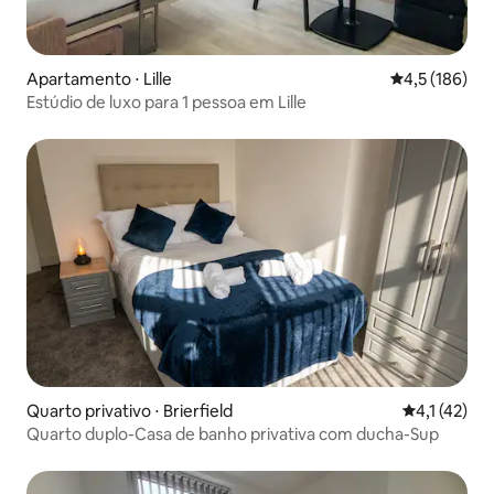
Apartamento ⋅ Lille
4,5 de uma av
4,5 (186)
Estúdio de luxo para 1 pessoa em Lille
Quarto privativo ⋅ Brierfield
4,1 de uma a
4,1 (42)
Quarto duplo-Casa de banho privativa com ducha-Sup