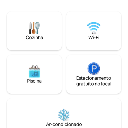
Gillow Heath é uma
muitos equipamentos de cozinha de
muito perto da fro
designer. Além de todas as vantagens
oferecendo vistas en
Locke, incluindo ar condicionado, um
local oferece bel
chuveiro de efeito chuva super forte
propriedades e jar
com produtos de higiene pessoal Kinsey
oferecendo um fi
Apothecary, privado, Wi-Fi, uma Smart
relaxante perfeit
HDTV para streaming e um Kit de Boas-
Cozinha
Wi-Fi
meio da semana. Experiências de tiro ao
Vindas cheio de guloseimas.
pombo de argila di
Estacionamento
Piscina
gratuito no local
Ar-condicionado