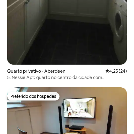
Quarto privativo ⋅ Aberdeen
4,25 de uma a
4,25 (24)
5. Nessie Apt: quarto no centro da cidade com
estacionamento
Preferido dos hóspedes
Preferido dos hóspedes