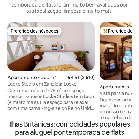
temporada de flats foram muito bem avaliados por
sua localização, limpeza e muito mais.
Preferido dos hóspedes
Preferido dos 
Preferido dos hóspedes
Entre os melhore
Apartamento ⋅ Dublin 1
4,91 de uma avaliação média de 5,
4,91 (2.610)
Locke Studio em Zanzibar Locke
Apartamento ⋅ Gil
Com uma média de 28m² de espaço,
h
Vista para a nuve
nossos luxuosos Locke Studios têm tudo
Fique confortável
(e muito mais). Há espaço para relaxar,
mais frio e junte-
com uma cama king-size do Reino Unido
do nosso belo apartamento
de 150 cm x 200 cm e um sofá artesanal
a sua bebida de i
único. Espaço para viver, com uma
Ilhas Britânicas: comodidades populares
frente ao nosso qu
cozinha totalmente equipada, incluindo
Cloud View at Ever
para aluguel por temporada de flats
uma mesa de jantar, máquina de
no coração de Sta
lavar/secar, máquina de lavar louça e