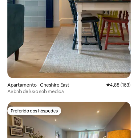
Apartamento ⋅ Cheshire East
4,88 de uma av
4,88 (163)
Airbnb de luxo sob medida
Preferido dos hóspedes
Preferido dos hóspedes