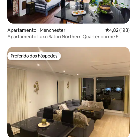
Apartamento ⋅ Manchester
4,82 de uma av
4,82 (198)
Apartamento Luxo Satori Northern Quarter dorme 5
Preferido dos hóspedes
Preferido dos hóspedes