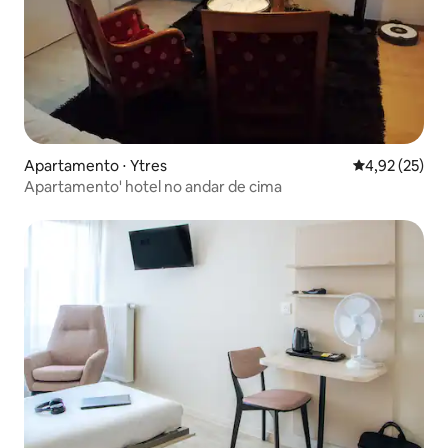
Apartamento ⋅ Ytres
4,92 de uma a
4,92 (25)
Apartamento' hotel no andar de cima