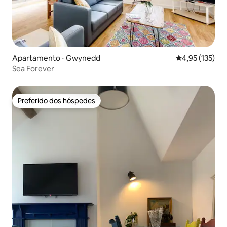
Apartamento ⋅ Gwynedd
4,95 de uma av
4,95 (135)
Sea Forever
Preferido dos hóspedes
Preferido dos hóspedes