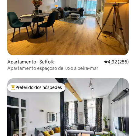
Apartamento ⋅ Suffolk
4,92 de uma ava
4,92 (286)
Apartamento espaçoso de luxo à beira-mar
Preferido dos hóspedes
Entre os melhores preferidos dos hóspedes