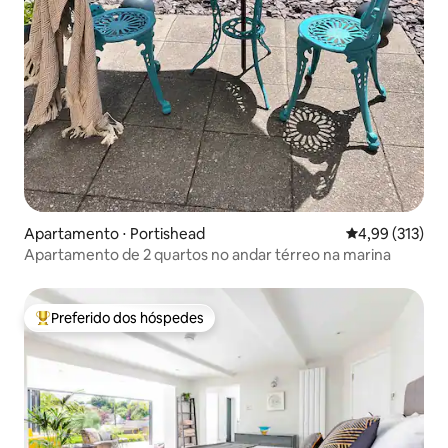
Apartamento ⋅ Portishead
4,99 de uma av
4,99 (313)
Apartamento de 2 quartos no andar térreo na marina
Preferido dos hóspedes
Entre os melhores preferidos dos hóspedes