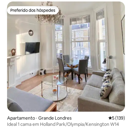
Preferido dos hóspedes
Preferido dos hóspedes
Apartamento ⋅ Grande Londres
5 de uma av
5 (139)
Ideal 1 cama em Holland Park/Olympia/Kensington W14