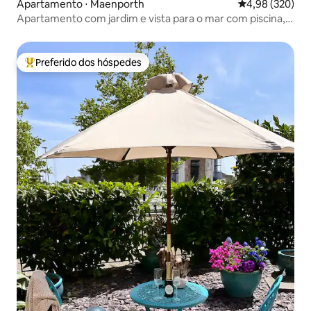
Apartamento ⋅ Maenporth
4,98 de uma ava
4,98 (320)
Apartamento com jardim e vista para o mar com piscina,
varanda e tênis
Preferido dos hóspedes
Entre os melhores preferidos dos hóspedes