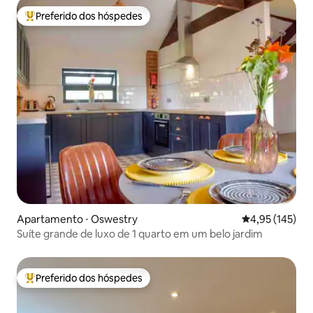
Preferido dos hóspedes
Entre os melhores preferidos dos hóspedes
Apartamento ⋅ Oswestry
4,95 de uma av
4,95 (145)
Suíte grande de luxo de 1 quarto em um belo jardim
Preferido dos hóspedes
Entre os melhores preferidos dos hóspedes