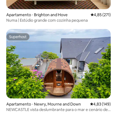
Apartamento ⋅ Brighton and Hove
4,85 de uma av
4,85 (271)
Numa | Estúdio grande com cozinha pequena
Superhost
Superhost
Apartamento ⋅ Newry, Mourne and Down
4,83 de uma av
4,83 (149)
NEWCASTLE vista deslumbrante para o mar e cenário de
floresta