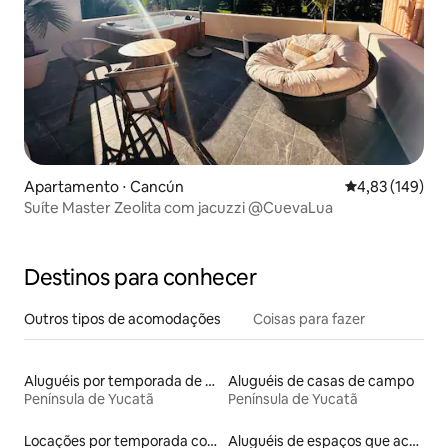
Apartamento ⋅ Cancún
4,83 de uma av
4,83 (149)
Suíte Master Zeolita com jacuzzi @CuevaLua
Destinos para conhecer
Outros tipos de acomodações
Coisas para fazer
Aluguéis por temporada de acomodações de luxo
Aluguéis de casas de campo
Península de Yucatã
Península de Yucatã
Locações por temporada com piscina
Aluguéis de espaços que aceitam animais de estimação