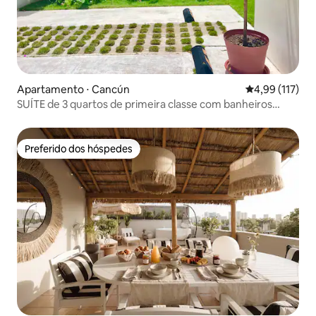
Apartamento ⋅ Cancún
4,99 de uma av
4,99 (117)
SUÍTE de 3 quartos de primeira classe com banheiros
privativos
Preferido dos hóspedes
Preferido dos hóspedes