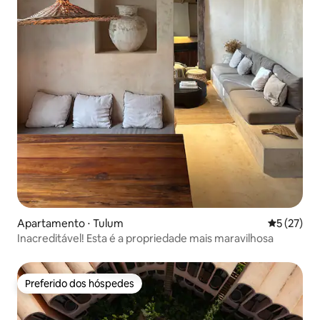
Apartamento ⋅ Tulum
5 de uma a
5 (27)
Inacreditável! Esta é a propriedade mais maravilhosa
Preferido dos hóspedes
Preferido dos hóspedes