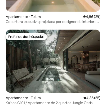
Apartamento ⋅ Tulum
4,86 de uma a
4,86 (29)
Cobertura exclusiva projetada por designer de interiores
famoso
Preferido dos hóspedes
Preferido dos hóspedes
Apartamento ⋅ Tulum
4,85 de uma a
4,85 (55)
Ka'ana C101 / Apartamento de 2 quartos Jungle Oasis