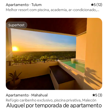
Apartamento ⋅ Tulum
5 de uma a
5 (12)
Melhor resort com piscina, academia, ar-condicionado,
wi-fi
Superhost
Superhost
Apartamento ⋅ Mahahual
5 de uma 
5 (3)
Refúgio caribenho exclusivo, piscina privativa, Malecón
Aluguel por temporada de apartamento