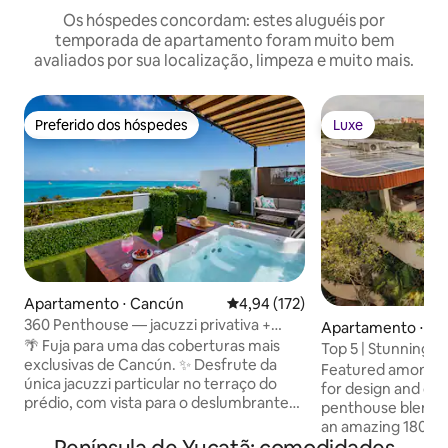
Os hóspedes concordam: estes aluguéis por
temporada de apartamento foram muito bem
avaliados por sua localização, limpeza e muito mais.
Preferido dos hóspedes
Luxe
Preferido dos hóspedes
Luxe
Apartamento ⋅ Cancún
4,94 de uma avaliação média de 
4,94 (172)
360 Penthouse — jacuzzi privativa +
Apartamento ⋅ Tu
piscina na cobertura
🌴 Fuja para uma das coberturas mais
Top 5 | Stunning 
exclusivas de Cancún. ✨ Desfrute da
Concierge
Featured amongst 
única jacuzzi particular no terraço do
for design and com
prédio, com vista para o deslumbrante
penthouse blends 
Mar do Caribe. 🏖️ Bem em frente à Playa
an amazing 180º ju
Tortugas e à balsa de Isla Mujeres. 🌃
living spaces mix 