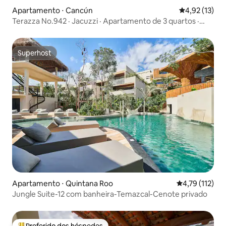
Apartamento ⋅ Cancún
4,92 de uma a
4,92 (13)
Terazza No.942 · Jacuzzi · Apartamento de 3 quartos ·
Localização Top
Superhost
Superhost
Apartamento ⋅ Quintana Roo
4,79 de uma av
4,79 (112)
Jungle Suite-12 com banheira-Temazcal-Cenote privado