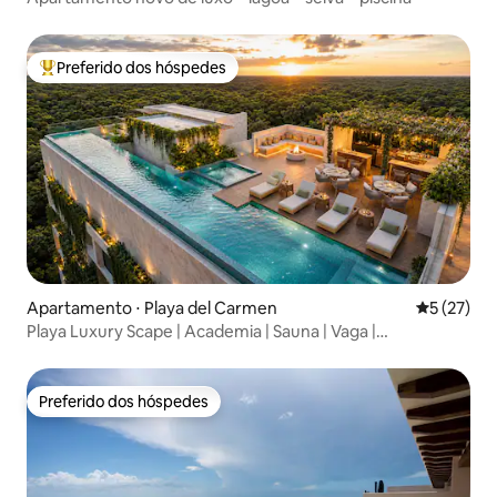
Preferido dos hóspedes
Entre os melhores preferidos dos hóspedes
Apartamento ⋅ Playa del Carmen
5 de uma a
5 (27)
Playa Luxury Scape | Academia | Sauna | Vaga |
Churrasqueira
Preferido dos hóspedes
Preferido dos hóspedes