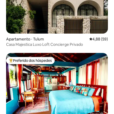
Apartamento ⋅ Tulum
4,88 de uma a
4,88 (59)
Casa Majestica Luxo Loft Concierge Privado
Preferido dos hóspedes
Entre os melhores preferidos dos hóspedes