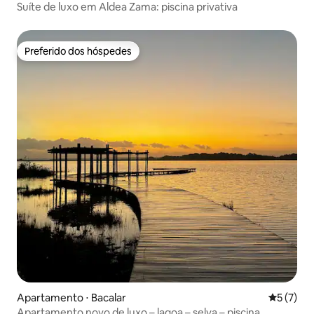
Suíte de luxo em Aldea Zama: piscina privativa
Preferido dos hóspedes
Preferido dos hóspedes
Apartamento ⋅ Bacalar
5 de uma 
5 (7)
Apartamento novo de luxo – lagoa – selva – piscina