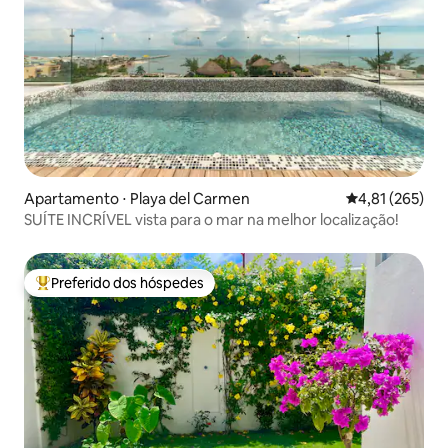
Apartamento ⋅ Playa del Carmen
4,81 de uma av
4,81 (265)
SUÍTE INCRÍVEL vista para o mar na melhor localização!
Preferido dos hóspedes
Entre os melhores preferidos dos hóspedes