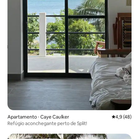
Apartamento ⋅ Caye Caulker
4,9 de uma a
4,9 (48)
Refúgio aconchegante perto de Split!