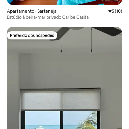
Apartamento ⋅ Sarteneja
5 de uma a
5 (10)
Estúdio à beira-mar privado Caribe Casita
Preferido dos hóspedes
Preferido dos hóspedes