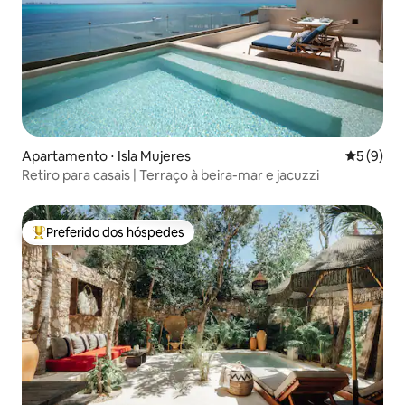
Apartamento ⋅ Isla Mujeres
5 de uma 
5 (9)
Retiro para casais | Terraço à beira-mar e jacuzzi
Preferido dos hóspedes
Entre os melhores preferidos dos hóspedes