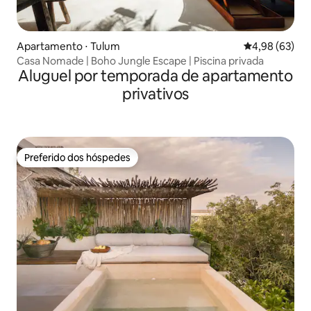
Apartamento ⋅ Tulum
4,98 de uma a
4,98 (63)
Casa Nomade | Boho Jungle Escape | Piscina privada
Aluguel por temporada de apartamento
privativos
Preferido dos hóspedes
Preferido dos hóspedes