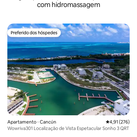
com hidromassagem
Preferido dos hóspedes
Preferido dos hóspedes
Apartamento ⋅ Cancún
4,91 de uma av
4,91 (276)
Wowriva301 Localização de Vista Espetacular Sonho 3 QRT