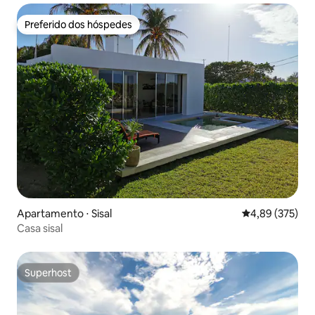
Preferido dos hóspedes
Preferido dos hóspedes
Apartamento ⋅ Sisal
4,89 de uma av
4,89 (375)
Casa sisal
Superhost
Superhost