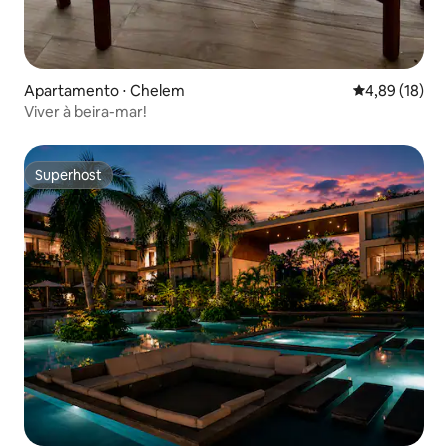
Apartamento ⋅ Chelem
4,89 de uma a
4,89 (18)
Viver à beira-mar!
Superhost
Superhost