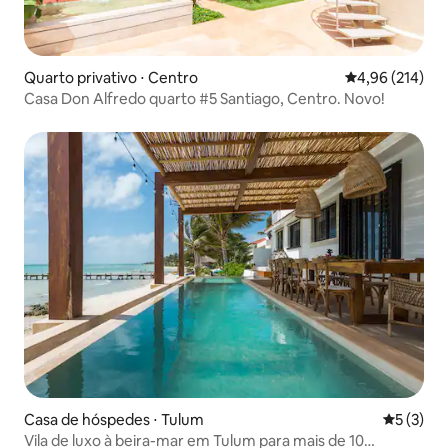
Quarto privativo ⋅ Centro
4,96 de uma av
4,96 (214)
Casa Don Alfredo quarto #5 Santiago, Centro. Novo!
Casa de hóspedes ⋅ Tulum
5 de uma 
5 (3)
Vila de luxo à beira-mar em Tulum para mais de 10