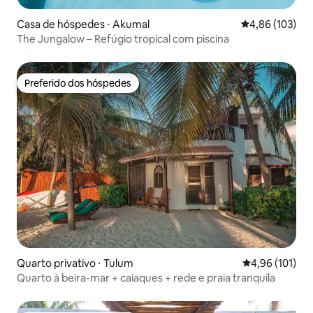
Casa de hóspedes ⋅ Akumal
4,86 de uma av
4,86 (103)
The Jungalow – Refúgio tropical com piscina
Preferido dos hóspedes
Preferido dos hóspedes
Quarto privativo ⋅ Tulum
4,96 de uma av
4,96 (101)
Quarto à beira-mar + caiaques + rede e praia tranquila