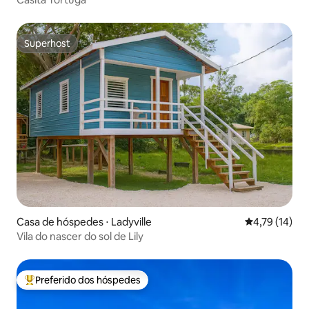
Superhost
Superhost
Casa de hóspedes ⋅ Ladyville
4,79 de uma a
4,79 (14)
Vila do nascer do sol de Lily
Preferido dos hóspedes
Entre os melhores preferidos dos hóspedes