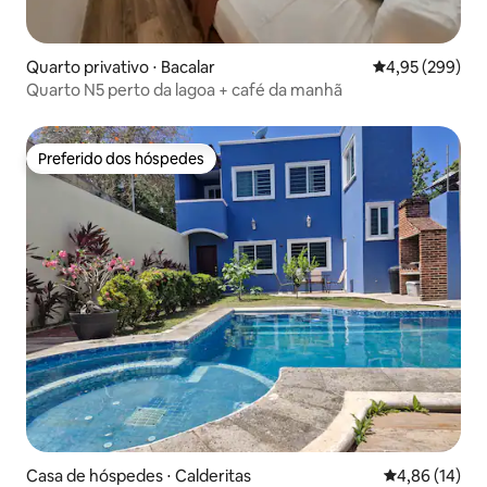
Quarto privativo ⋅ Bacalar
4,95 de uma ava
4,95 (299)
Quarto N5 perto da lagoa + café da manhã
Preferido dos hóspedes
Preferido dos hóspedes
Casa de hóspedes ⋅ Calderitas
4,86 de uma a
4,86 (14)