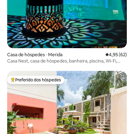
Casa de hóspedes ⋅ Merida
4,95 de uma a
4,95 (62)
Casa Nest, casa de hóspedes, banheira, piscina, Wi-Fi,
Netflix
Preferido dos hóspedes
Entre os melhores preferidos dos hóspedes