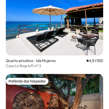
Quarto privativo ⋅ Isla Mujeres
4,9 de uma av
4,9 (159)
Casa La Rioja loft nº 3
Preferido dos hóspedes
Preferido dos hóspedes