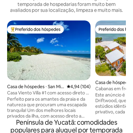
temporada de hospedarias foram muito bem
avaliados por sua localização, limpeza e muito mais.
Preferido dos hóspedes
Preferido dos hó
Entre os melhores preferidos dos hóspedes
Preferido dos hó
Casa de hóspedes
Casa de hóspedes ⋅ San Mig
4,94 de uma avaliação média de 
4,94 (104)
ulker
Cabanas em frente
uel de Cozumel
Casa Viento Villa #1 com acesso direto à
caiaques
Este anúncio é pa
praia!
Perfeito para os amantes da praia e da
Driftwood, que é 
natureza que procuram uma escapada
estúdios idêntico
tranquila! Um dos melhores locais
privativo, cada 
privados da ilha, com acesso direto a
queen individual.
Península de Yucatã: comodidades
uma praia de areia onde você pode
total. (Ocupação dupla) Pro
praticar esportes aquáticos ou
bonita e isolada e
populares para aluguel por temporada
simplesmente relaxar na costa. A