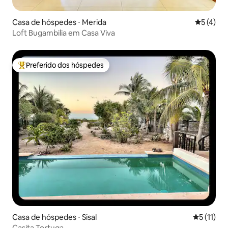
Casa de hóspedes ⋅ Merida
5 de uma 
5 (4)
Loft Bugambilia em Casa Viva
Preferido dos hóspedes
Entre os melhores preferidos dos hóspedes
Casa de hóspedes ⋅ Sisal
5 de uma a
5 (11)
Casita Tortuga