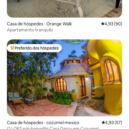
Casa de hóspedes ⋅ Orange Walk
4,93 de uma a
4,93 (90)
Apartamento tranquilo
Preferido dos hóspedes
Entre os melhores preferidos dos hóspedes
Casa de hóspedes ⋅ cozumel mexico
4,93 de uma a
4,93 (57)
O LOFT nos bangalôs Casa Darcy em Cozumel