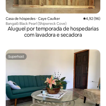
Casa de hóspedes ⋅ Caye Caulker
4,92 de uma a
4,92 (96)
Bangalô Black Pearl (Shipwreck Cove)
Aluguel por temporada de hospedarias
com lavadora e secadora
Superhost
Superhost