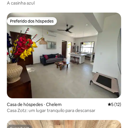
A casinha azul
Preferido dos hóspedes
Preferido dos hóspedes
Casa de hóspedes ⋅ Chelem
5 de uma a
5 (12)
Casa Zotz: um lugar tranquilo para descansar