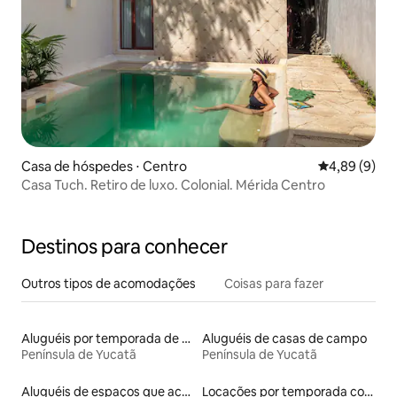
Casa de hóspedes ⋅ Centro
4,89 de uma 
4,89 (9)
Casa Tuch. Retiro de luxo. Colonial. Mérida Centro
Destinos para conhecer
Outros tipos de acomodações
Coisas para fazer
Aluguéis por temporada de acomodações de luxo
Aluguéis de casas de campo
Península de Yucatã
Península de Yucatã
Aluguéis de espaços que aceitam animais de estimação
Locações por temporada com piscina