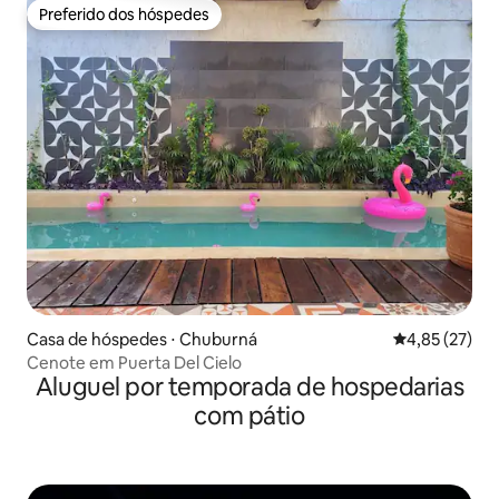
Preferido dos hóspedes
Preferido dos hóspedes
Casa de hóspedes ⋅ Chuburná
4,85 de uma a
4,85 (27)
Cenote em Puerta Del Cielo
Aluguel por temporada de hospedarias
com pátio