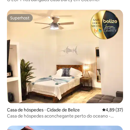
Superhost
Superhost
Casa de hóspedes ⋅ Cidade de Belize
4,89 de uma a
4,89 (37)
Casa de hóspedes aconchegante perto do oceano -
Swordfish Villa