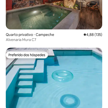
Quarto privativo ⋅ Campeche
4,88 de uma av
4,88 (135)
Alvenaria Mura C7
Preferido dos hóspedes
Preferido dos hóspedes