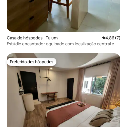
Casa de hóspedes ⋅ Tulum
4,86 de uma 
4,86 (7)
Estúdio encantador equipado com localização central em
Tulum
Preferido dos hóspedes
Preferido dos hóspedes