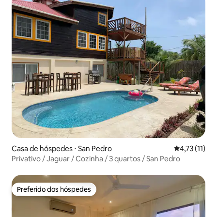
Casa de hóspedes ⋅ San Pedro
4,73 de uma a
4,73 (11)
Privativo / Jaguar / Cozinha / 3 quartos / San Pedro
Preferido dos hóspedes
Preferido dos hóspedes