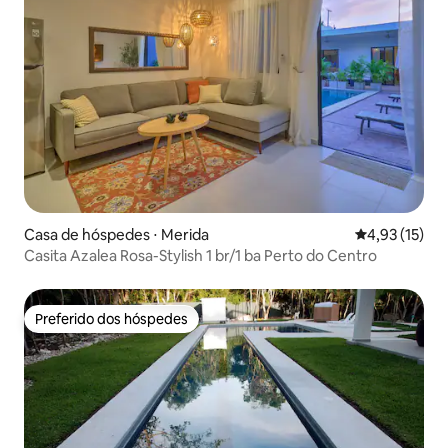
Casa de hóspedes ⋅ Merida
4,93 de uma a
4,93 (15)
Casita Azalea Rosa-Stylish 1 br/1 ba Perto do Centro
Preferido dos hóspedes
Preferido dos hóspedes