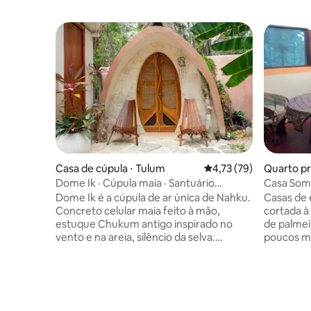
Casa de cúpula ⋅ Tulum
4,73 de uma avaliação 
4,73 (79)
Quarto pri
Dome Ik · Cúpula maia · Santuário
Casa Somb
autossustentável na selva
em poma
Dome Ik é a cúpula de ar única de Nahku.
Casas de e
Concreto celular maia feito à mão,
cortada à
estuque Chukum antigo inspirado no
de palmei
vento e na areia, silêncio da selva.
poucos mi
Energia solar autossuficiente. Cama
cidade mu
queen size, banheiro privativo, cozinha
estado e 
compartilhada, a dez minutos de Tulum,
Acorde c
um mundo à parte de tudo mais. Entre as
cantando 
águas da Baía de Soliman e a 15 minutos a
árvores f