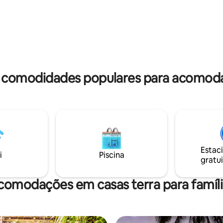
graus do lado de fora no
Localização a 5 minutos de carro do
e pedra para os banheiros e a
centro de Playa del Carmen 40
nha e da varanda. Faça musa
de carro para o aeroporto (tra
e madeira compartilhada e
disponível) 35 minutos de carro de Tulum
do café da manhã com outros
20 minutos de carro de Akumal
.
: comodidades populares para acomod
Estac
i
Piscina
gratui
comodações em casas terra para famíli