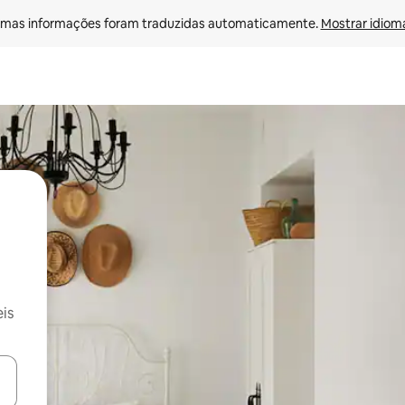
mas informações foram traduzidas automaticamente. 
Mostrar idioma
is
ore-os usando as seta para cima e para baixo do teclado ou tocando e