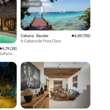
Superhost
Superhost
Cabana ⋅ Bacalar
4,85 de uma avaliação 
4,85 (155)
A Cabana de Poza Clara
ções
4,79 de uma avaliação média de 5, 28 avaliações
4,79 (28)
Solferino,