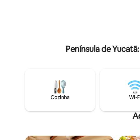
pé do Cenote Nohoch, vários parques de
poucos de
cenotes se estendem ao longo da nossa
caminho d
estrada. Nahku se transforma conforme
área da cozi
as estações — retiros, residências e
na mesa d
experiências de convivência acontecem
desfrute 
aqui ao longo do ano.
hóspedes
Península de Yucatã
Cozinha
Wi-F
A