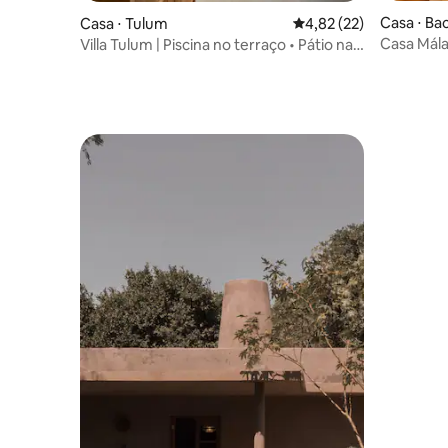
Casa ⋅ Bac
Casa ⋅ Tulum
4,82 de uma avaliação 
4,82 (22)
Casa Mála
Villa Tulum | Piscina no terraço • Pátio na
banheira p
selva • Fechado