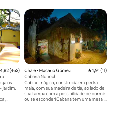
ções
,82 de uma avaliação média de 5, 462 avaliações
4,82 (462)
Chalé ⋅ Macario Gómez
4,91 de uma avaliação
4,91 (11)
Casa ⋅ T
ra
Cabana Nohoch
Villa Tulu
selva • 
ngalôs
Cabine mágica, construída em pedra
Bem-vind
- jardim.
maia, com sua madeira de tia, ao lado de
boho chiq
sua tampa com a possibilidade de dormir
Veleta. 
cal,
ou se esconder!Cabana tem uma mesa e
fechado 
gens,
sua cadeira confortável, com vista para a
terraço p
tropical.
asa da selva! Minibar, cozinha ao ar
mergulho
l. O
livre,mesa com sua 2cadeira, com pratos
espaçosa 
om
e copos (o básico)! Com sua rede e sofá
para confo
omercial.
do lado de fora para desfrutar de outro
e deixe n