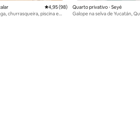
alar
4,95 de uma avaliação média de 5, 98 avalia
4,95 (98)
Quarto privativo ⋅ Seyé
média de 5, 22 avaliações
ga, churrasqueira, piscina e
Galope na selva de Yucatán, Q
rivativas!