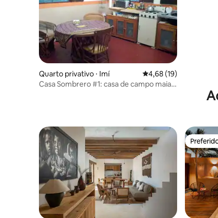
Quarto privativo ⋅ Imí
4,68 de uma avaliação 
4,68 (19)
Casa Sombrero #1: casa de campo maia
A
em pomar
Preferid
Preferid