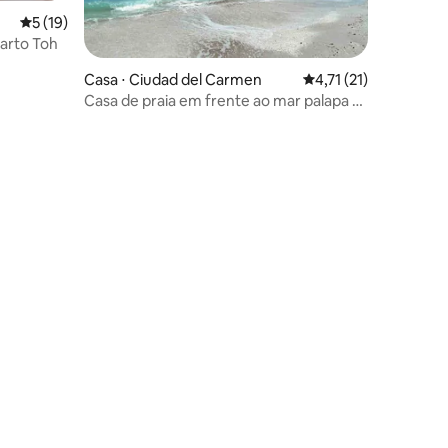
ções
5 de uma avaliação média de 5, 19 avaliações
5 (19)
uarto Toh
Casa ⋅ Ciudad del Carmen
4,71 de uma avaliação
4,71 (21)
Casa de praia em frente ao mar palapa e
praia privativa