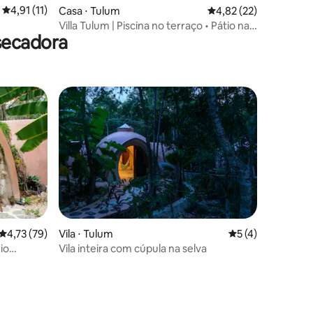
ções
4,91 de uma avaliação média de 5, 11 avaliações
4,91 (11)
Casa ⋅ Tulum
4,82 de uma avaliação
4,82 (22)
Villa Tulum | Piscina no terraço • Pátio na
secadora
selva • Fechado
ções
4,73 de uma avaliação média de 5, 79 avaliações
4,73 (79)
Vila ⋅ Tulum
5 de uma avaliaçã
5 (4)
io
Vila inteira com cúpula na selva