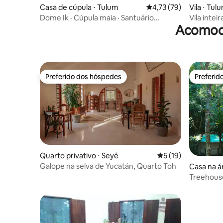
Casa de cúpula ⋅ Tulum
4,73 de uma avaliação 
4,73 (79)
Vila ⋅ Tul
Dome Ik · Cúpula maia · Santuário
Vila intei
Acomoda
autossustentável na selva
Preferido dos hóspedes
Preferid
Preferido dos hóspedes
Preferid
Quarto privativo ⋅ Seyé
5 de uma avaliação 
5 (19)
Galope na selva de Yucatán, Quarto Toh
Casa na ár
rmen
Treehous