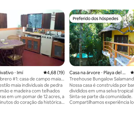
Preferido dos hóspedes
Preferido dos hóspedes
média de 5, 79 avaliações
vativo ⋅ Imí
4,68 de uma avaliação média de 5, 19 avalia
4,68 (19)
Casa na árvore ⋅ Playa del Ca
4
rmen
rero #1: casa de campo maia
Treehouse Bungalow Salamand
r
stilo maia individuais de pedra
Nossa casa é construída por ba
 mão e madeira com telhados
divididos em uma selva tropical 
ras em um pomar de 12 acres, a
Sinta-se parte da comunidade.
nutos do coração da histórica
Compartilhamos experiência lo
rada de Campeche, capital do
redes, árvores, pássaros selva
Patrimônio Mundial da UNESCO.
frutas, casa, família e sensação 
om o som de pássaros
Basicamente, o estilo de vida loca
atraídos pela generosidade das
local foi limpo e desinfetado c
rutíferas enquanto caminha os
produtos de limpeza de nível c