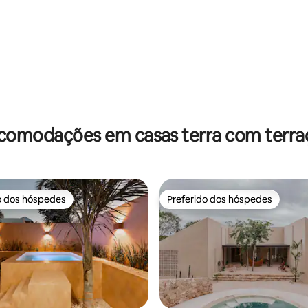
média de 5, 19 avaliações
comodações em casas terra com terra
o dos hóspedes
Preferido dos hóspedes
o dos hóspedes
Preferido dos hóspedes