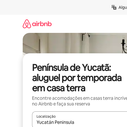
Pular
Algu
para
o
conteúdo
Península de Yucatã:
aluguel por temporada
em casa terra
Encontre acomodações em casas terra incríve
no Airbnb e faça sua reserva
Localização
Quando os resultados estiverem disponíveis, expl