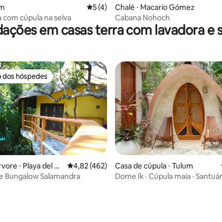
média de 5, 79 avaliações
um
5 de uma avaliação média de 5, 4 avalia
5 (4)
Chalé ⋅ Macario Gómez
ra com cúpula na selva
Cabana Nohoch
ções em casas terra com lavadora e 
o dos hóspedes
o dos hóspedes
média de 5, 19 avaliações
vore ⋅ Playa del Ca
4,82 de uma avaliação média de 5, 462 avalia
4,82 (462)
Casa de cúpula ⋅ Tulum
e Bungalow Salamandra
Dome Ik · Cúpula maia · Santuár
autossustentável na selva