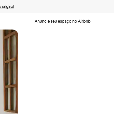
 original
Anuncie seu espaço no Airbnb
 deslizando o dedo na tela.