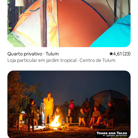
Quarto privativo ⋅ Tulum
4,61 de uma a
4,61 (23)
Loja particular em jardim tropical · Centro de Tulum