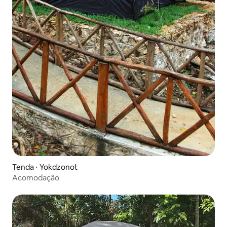
Tenda ⋅ Yokdzonot
Acomodação