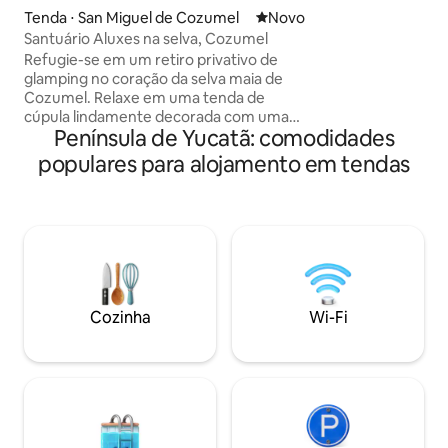
10 para descobrir)
Tenda ⋅ San Miguel de Cozumel
Novo lugar para ficar
Novo
intocada em um te
Santuário Aluxes na selva, Cozumel
hectares. É possív
Refugie-se em um retiro privativo de
refeições (sob d
glamping no coração da selva maia de
com ingredientes t
Cozumel. Relaxe em uma tenda de
especialidades loca
cúpula lindamente decorada com uma
observação de páss
Península de Yucatã: comodidades
confortável cama queen size, acesso à
piscina, área para fogueira, cozinha
populares para alojamento em tendas
externa e um ambiente natural
tranquilo. Acorde com o canto dos
pássaros, desfrute de um café mexicano
gourmet e reconecte-se com a
natureza sob as estrelas. A poucos
minutos da deslumbrante costa leste de
Cozumel, o Aluxes Jungle Sanctuary
oferece uma combinação única de
Cozinha
Wi-Fi
conforto, aventura e tranquilidade.