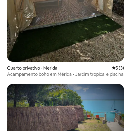
Quarto privativo ⋅ Merida
5 de uma 
5 (3)
Acampamento boho em Mérida • Jardim tropical e piscina