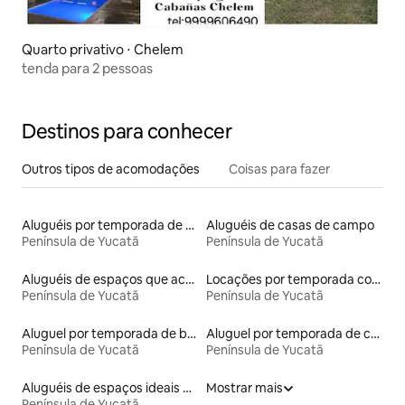
Quarto privativo ⋅ Chelem
tenda para 2 pessoas
Destinos para conhecer
Outros tipos de acomodações
Coisas para fazer
Aluguéis por temporada de acomodações de luxo
Aluguéis de casas de campo
Península de Yucatã
Península de Yucatã
Aluguéis de espaços que aceitam animais de estimação
Locações por temporada com piscina
Península de Yucatã
Península de Yucatã
Aluguel por temporada de barcos
Aluguel por temporada de contêineres
Península de Yucatã
Península de Yucatã
Aluguéis de espaços ideais para famílias
Mostrar mais
Península de Yucatã