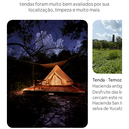
tendas foram muito bem avaliados por sua
localização, limpeza e muito mais.
Tenda ⋅ Temozón
Hacienda antiga 
Desfrute das bele
cercam este refúgi
Hacienda San Isidr
selva de Yucatán,
experiência de av
autêntica. Explore
a rota dos cenotes 