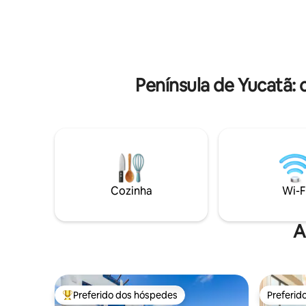
compartilhada e sem áreas comuns
cercado -
compartilhadas. A uma curta distância de
cozinhas e
carro da praia e da cidade, com opções
livre, chu
de aluguel de jipe, massagem e chef
Espaço de
particular disponíveis mediante
check-in -
solicitação.
de praia
Península de Yucatã:
Cozinha
Wi-F
A
Preferido dos hóspedes
Preferid
Entre os melhores preferidos dos hóspedes
Preferid