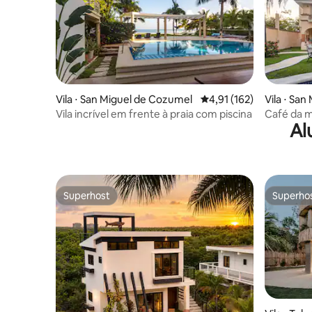
Vila ⋅ San Miguel de Cozumel
4,91 de uma avaliação m
4,91 (162)
Vila ⋅ Sa
Vila incrível em frente à praia com piscina
Café da ma
Al
5 quartos
Superhost
Superho
Superhost
Superho