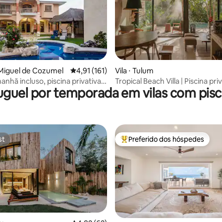
édia de 5, 162 avaliações
n Miguel de Cozumel
4,91 de uma avaliação média de 5, 161 avalia
4,91 (161)
Vila ⋅ Tulum
nhã incluso, piscina privativa,
Tropical Beach Villa | Piscina pri
uguel por temporada em vilas com pisc
/5 banheiros para 15
quartos
st
Preferido dos hóspedes
st
Entre os melhores preferidos d