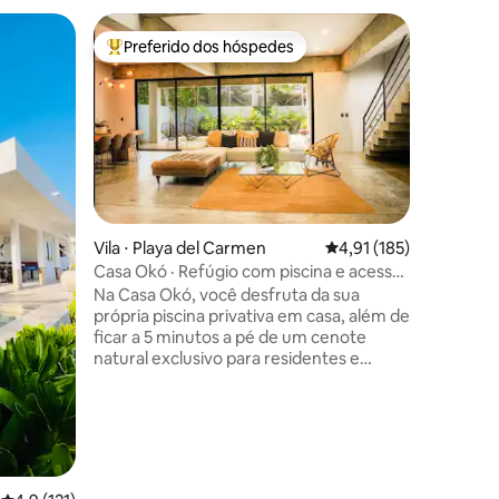
Vila ⋅ Tu
Preferido dos hóspedes
Luxe
Entre os melhores preferidos dos hóspedes
Luxe
Villa Arthur 600 
Permanen
Villa Arth
personal
ubicada 
Market y 
para 9 hu
amplia al
bañeras y
de estar 
Vila ⋅ Playa del Carmen
4,91 de uma avaliação 
4,91 (185)
para 10 y
Casa Okó · Refúgio com piscina e acesso
ções
espacioso
ao cenote
Na Casa Okó, você desfruta da sua
Vigilanc
própria piscina privativa em casa, além de
seguridad
ficar a 5 minutos a pé de um cenote
un costo 
natural exclusivo para residentes e
hóspedes, com água cristalina, selva de
verdade e sem algas marinhas. Sua
arquitetura Chukum Maya crua, com
materiais naturais rústicos, cria uma
atmosfera inesquecível em um dos
complexos mais exclusivos da Riviera