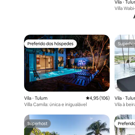
Vila ⋅ Tul
Villa Wabi
Preferido dos hóspedes
Superho
Preferido dos hóspedes
Superho
Vila ⋅ Tulum
4,95 de uma avaliação m
4,95 (106)
Vila ⋅ Tul
Villa Camila: única e inigualável
Vila à be
particular
hidroma
Superhost
Preferid
Superhost
Preferid