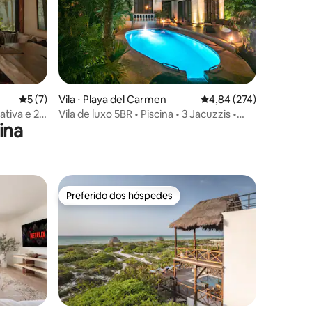
ções
5 de uma avaliação média de 5, 7 avaliações
5 (7)
Vila ⋅ Playa del Carmen
4,84 de uma avaliação 
4,84 (274)
vativa e 2
Vila de luxo 5BR • Piscina • 3 Jacuzzis •
ina
Vista para o mar
Preferido dos hóspedes
os hóspedes
Preferido dos hóspedes