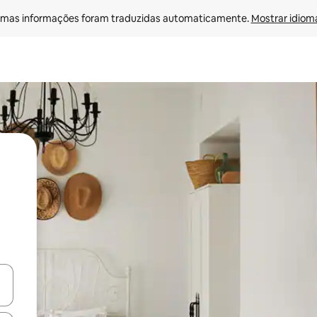
mas informações foram traduzidas automaticamente. 
Mostrar idioma
ore-os usando as seta para cima e para baixo do teclado ou tocando e