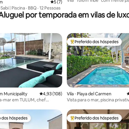
Vila "Tulum Vibe" com frente pa
um
5 de uma avaliação média de 5, 7 avalia
5 (7)
San Bruno
-Sabi | Piscina · BBQ · 12 Pessoas
Aluguel por temporada em vilas de lux
st
Preferido dos hóspedes
st
Entre os melhores preferidos d
édia de 5, 106 avaliações
um Municipality
4,93 de uma avaliação média de 5, 108 avalia
4,93 (108)
Vila ⋅ Playa del Carmen
4
ira-mar em TULUM, chef
Vista para o mar, piscina privati
 • Equipe • Banheira de
poucos passos da praia!
ssagem
o dos hóspedes
Preferido dos hóspedes
o dos hóspedes
Entre os melhores preferidos d