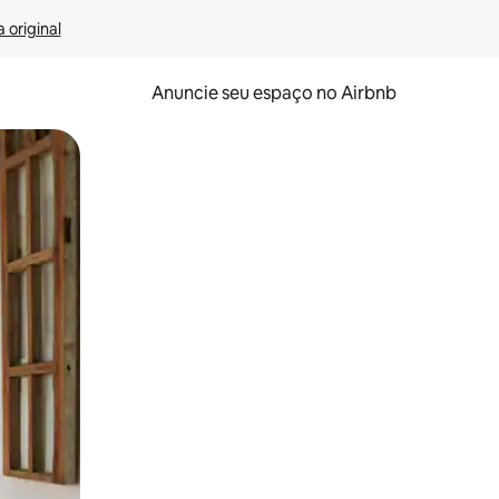
 original
Anuncie seu espaço no Airbnb
 deslizando o dedo na tela.