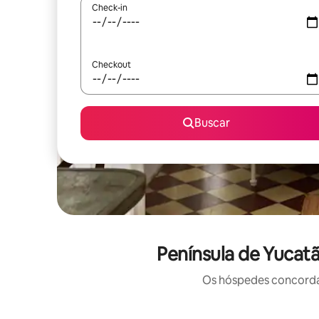
Check-in
Checkout
Buscar
Península de Yucatã
Os hóspedes concordam