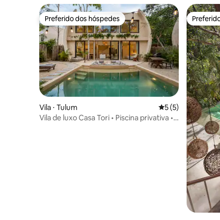
Preferido dos hóspedes
Preferid
Preferido dos hóspedes
Preferid
Vila ⋅ Tulum
5 de uma avaliação
5 (5)
Vila de luxo Casa Tori • Piscina privativa • 3
camas king, churrasqueira