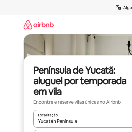
Pular
Algu
para
o
conteúdo
Península de Yucatã:
aluguel por temporada
em vila
Encontre e reserve vilas únicas no Airbnb
Localização
Quando os resultados estiverem disponíveis, expl