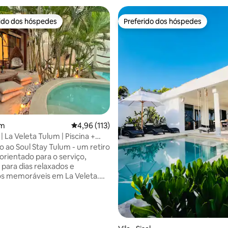
rido dos hóspedes
Preferido dos hóspedes
 melhores preferidos dos hóspedes
Preferido dos hóspedes
édia de 5, 111 avaliações
um
4,96 de uma avaliação média de 5, 113 avalia
4,96 (113)
s | La Veleta Tulum | Piscina +
 ao Soul Stay Tulum - um retiro
orientado para o serviço,
 para dias relaxados e
 memoráveis em La Veleta.
do conforto de uma vila de
plo com vida ao ar livre e
nciosa. - Acomoda 6 | 2
3 camas | 2 banheiros - Piscina
rivativa e quintal totalmente