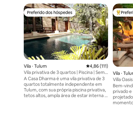
Preferido dos hóspedes
Prefe
Preferido dos hóspedes
Entre os
Vila ⋅ Tulum
4,86 de uma avaliação m
4,86 (111)
Vila privativa de 3 quartos | Piscina | Sem
Vila ⋅ Tul
áreas comuns
A Casa Dharma é uma vila privativa de 3
Villa Oasi
quartos totalmente independente em
Chef
Bem-vindo
Tulum, com sua própria piscina privativa,
privado e 
tetos altos, ampla área de estar interna e
projetado
externa e cercada pela selva na tranquila
momentos
Região 15. Ao contrário de muitas
Desfrute 
acomodações do tipo apartamento
estúdio du
anunciadas como vilas, esta é uma
hospedagem ate
verdadeira casa independente, sem
quartos | 
paredes compartilhadas, sem piscina
externa p