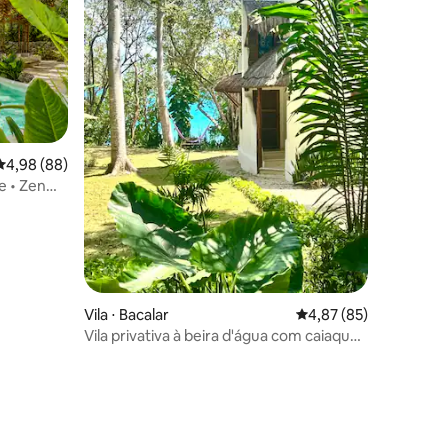
4,98 de uma avaliação média de 5, 88 avaliações
4,98 (88)
e • Zen
Vila ⋅ Bacalar
4,87 de uma avaliação
4,87 (85)
Vila privativa à beira d'água com caiaque
e pranchas de SUP
ções