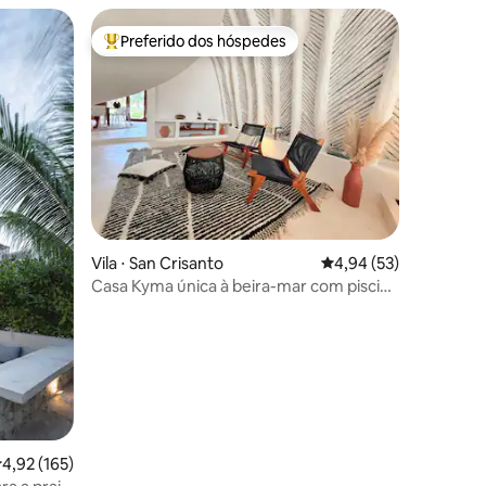
Preferido dos hóspedes
Entre os melhores preferidos dos hóspedes
Vila ⋅ San Crisanto
4,94 de uma avaliação
4,94 (53)
Casa Kyma única à beira-mar com piscina
em Yucatán
,92 de uma avaliação média de 5, 165 avaliações
4,92 (165)