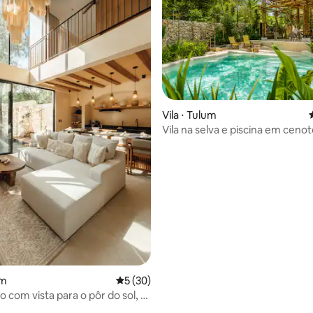
édia de 5, 180 avaliações
Vila ⋅ Tulum
Vila na selva e piscina em cenot
Canto Nupul
um
5 de uma avaliação média de 5, 30 avalia
5 (30)
xo com vista para o pôr do sol, 2
rivativas e concierge