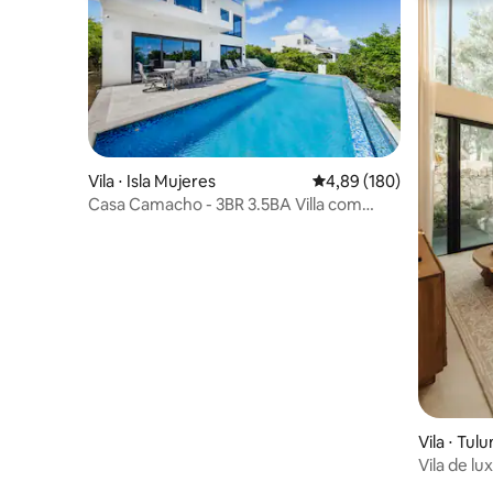
Vila ⋅ Isla Mujeres
4,89 de uma avaliação m
4,89 (180)
Casa Camacho - 3BR 3.5BA Villa com
terraço privado
Vila ⋅ Tul
Vila de lu
piscinas p