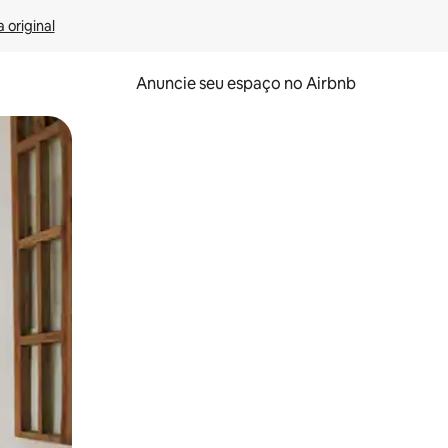
 original
Anuncie seu espaço no Airbnb
 deslizando o dedo na tela.