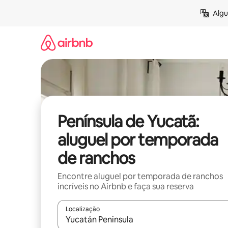
Pular
Algu
para
o
conteúdo
Península de Yucatã:
aluguel por temporada
de ranchos
Encontre aluguel por temporada de ranchos
incríveis no Airbnb e faça sua reserva
Localização
Quando os resultados estiverem disponíveis, expl