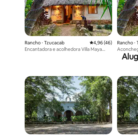
Rancho ⋅ Tzucacab
4,96 de uma avaliação 
4,96 (46)
Rancho ⋅
Encantadora e acolhedora Villa Maya
Aconchega
Alug
tradicional
natureza