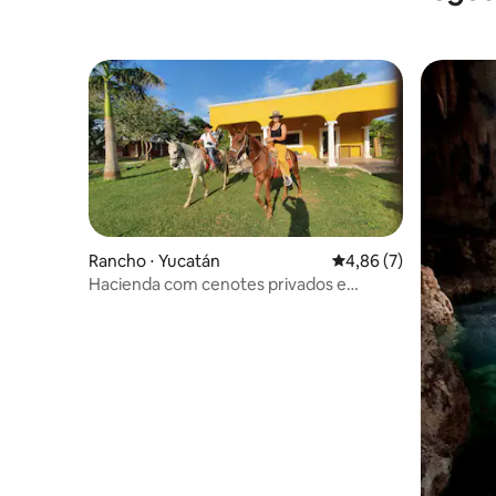
Rancho ⋅ Yucatán
4,86 de uma avaliação
4,86 (7)
Hacienda com cenotes privados e
cavalos incluídos