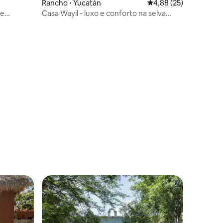
Rancho ⋅ Yucatán
4,88 de uma avaliação
4,88 (25)
 e
Casa Wayil - luxo e conforto na selva
maia