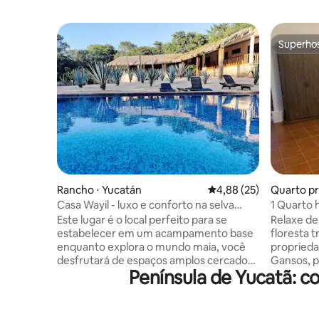
Superho
Superho
Rancho ⋅ Yucatán
4,88 de uma avaliação 
4,88 (25)
Quarto pr
Casa Wayil - luxo e conforto na selva
1 Quarto
maia
Este lugar é o local perfeito para se
Relaxe de
estabelecer em um acampamento base
floresta 
enquanto explora o mundo maia, você
proprieda
desfrutará de espaços amplos cercados
Gansos, p
Península de Yucatã: 
pela natureza no conforto de uma vila
Ideal para
luxuosa com tudo o que você precisa
flora nat
para relaxar e desfrutar. A vila está
confortável. Pontos turístico
localizada no coração de uma
de 30 minu