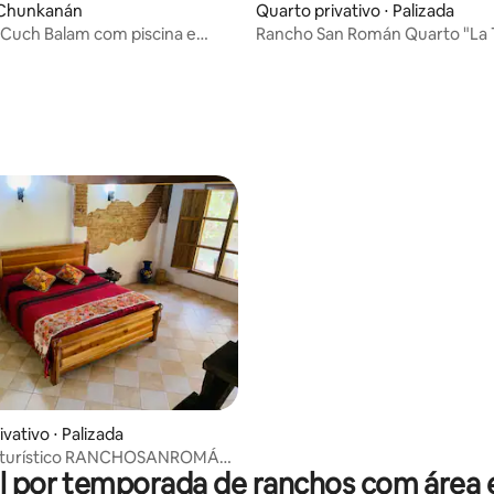
 Chunkanán
Quarto privativo ⋅ Palizada
Cuch Balam com piscina e
Rancho San Román Quarto "La 
ra 4 pessoas
2pax
 média de 5, 11 avaliações
vativo ⋅ Palizada
oturístico RANCHOSANROMÁN
l por temporada de ranchos com área 
" 4 pessoas