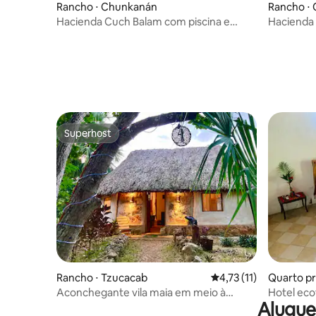
Rancho ⋅ Chunkanán
Rancho ⋅
Hacienda Cuch Balam com piscina e
Hacienda 
cenote para 6 pessoas
cenote pa
Superhost
Superhost
Rancho ⋅ Tzucacab
4,73 de uma avaliação
4,73 (11)
Quarto pri
Aconchegante vila maia em meio à
Hotel ec
Alugue
natureza
"La Suite