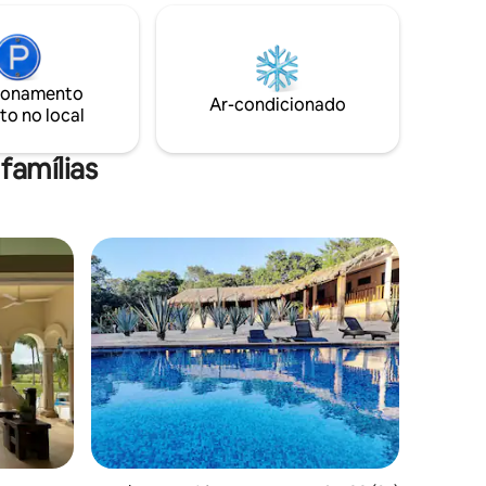
particular só para vocês. Redes, terraços
e jardins para uma desconexão total.
metros da
Sem Wi-Fi, sem sinal de celular forte:
mácias,
uma experiência de desintoxicação
ortes
digital
ionamento
ibus Não é
Ar-condicionado
to no local
imação
famílias