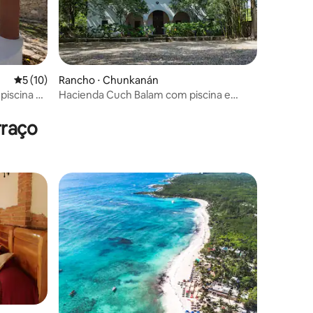
5 de uma avaliação média de 5, 10 avaliações
5 (10)
Rancho ⋅ Chunkanán
piscina e
Hacienda Cuch Balam com piscina e
ções
cenote para 6 pessoas
rraço