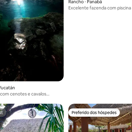
Rancho ⋅ Panabá
Excelente fazenda com piscina
comodidades
Yucatán
com cenotes e cavalos
st
Preferido dos hóspedes
st
Preferido dos hóspedes