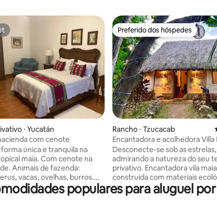
st
Preferido dos hóspedes
st
Preferido dos hóspedes
média de 5, 25 avaliações
ivativo ⋅ Yucatán
Rancho ⋅ Tzucacab
 hacienda com cenote
Encantadora e acolhedora Villa
tradicional
 forma única e tranquila na
Desconecte-se sob as estrelas,
tropical maia. Com cenote na
admirando a natureza do seu t
de. Animais de fazenda:
privativo. Encantadora vila maia
erus, vacas, ovelhas, burros.
construída com materiais ecoló
comodidades populares para aluguel po
 os mais jovens ver pássaros e
rodeada pela natureza, hortas 
iva. Quarto espaçoso e
em fazenda sustentável Espaço tipo loft
s a menos
com 1 quarto, sala de estar, sala
tos: vila mágica de Valladolid
cozinha, banheiro e terraço pri