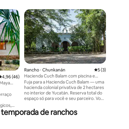
Rancho ⋅ 
Superho
Superho
casa no 
"House o
um Dzono
belo luga
privacida
sob as es
pássaros, etc. Podem
COMIDA 
aldeia D
Rancho ⋅ Chunkanán
5 de uma avaliaçã
5 (3)
Podemos
Hacienda Cuch Balam com piscina e
4,96 de uma avaliação média de 5, 46 avaliações
4,96 (46)
para o ra
cenote para 2 pessoas
Fuja para a Hacienda Cuch Balam — uma
você gost
 Maya
hacienda colonial privativa de 2 hectares
SERVIÇO 
no interior de Yucatán. Reserva total do
VIVA a E
erraço
espaço só para você e seu parceiro. Você
ficará hospedado na Casa Casco (casa
gicos,
principal): 400 m² em plano aberto com
r temporada de ranchos
orgânicas
cama king size, cozinha e sala de estar.
Do lado de fora, vocês têm uma piscina
 de jantar,
de mergulho (30 m³) e um cenote
vativo