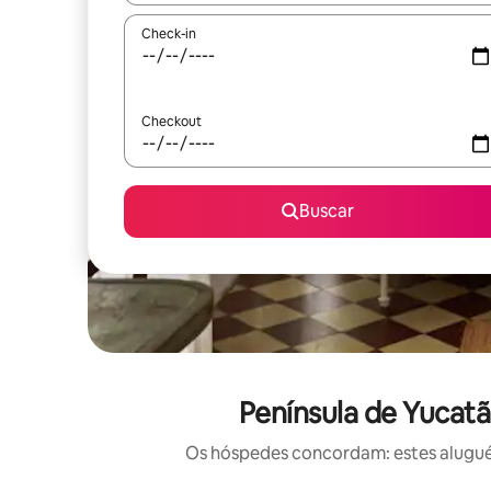
Check-in
Checkout
Buscar
Península de Yucat
Os hóspedes concordam: estes aluguéi