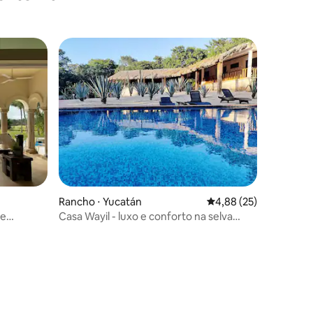
Rancho ⋅ Yucatán
4,88 de uma avaliação
4,88 (25)
 e
Casa Wayil - luxo e conforto na selva
maia