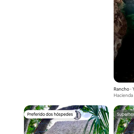
Rancho ⋅ 
Hacienda 
privados
Preferido dos hóspedes
Superho
Preferido dos hóspedes
Superho