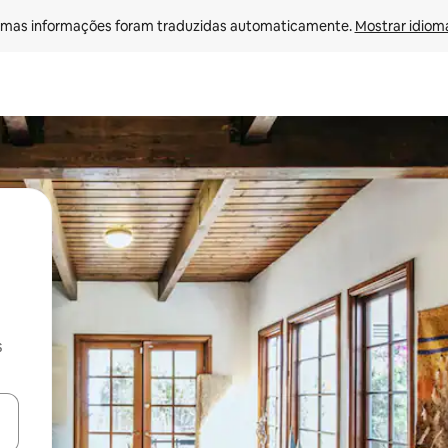
mas informações foram traduzidas automaticamente. 
Mostrar idioma
s
ore-os usando as seta para cima e para baixo do teclado ou tocando e