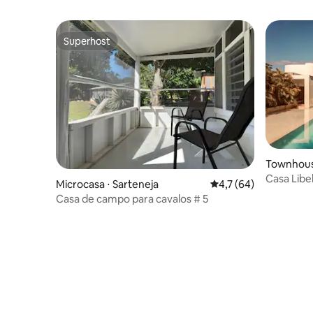
Superhost
Superhost
Townhous
Casa Libe
Microcasa ⋅ Sarteneja
4,7 de uma avaliação 
4,7 (64)
com terr
Casa de campo para cavalos # 5