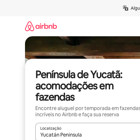
Pular
Algu
para
o
conteúdo
Península de Yucatã:
acomodações em
fazendas
Encontre aluguel por temporada em fazenda
incríveis no Airbnb e faça sua reserva
Localização
Quando os resultados estiverem disponíveis, expl