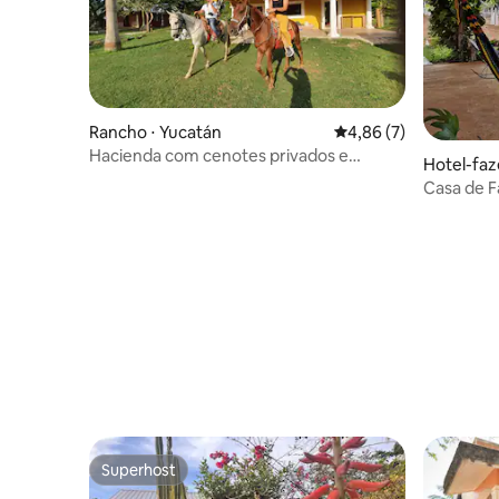
Rancho ⋅ Yucatán
4,86 de uma avaliação
4,86 (7)
Hacienda com cenotes privados e
Hotel-faz
cavalos incluídos
Casa de F
Superhost
Superhost