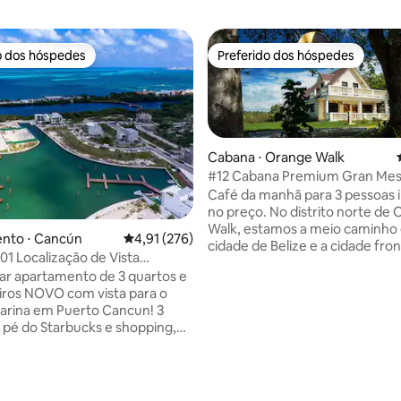
o dos hóspedes
Preferido dos hóspedes
o dos hóspedes
Preferido dos hóspedes
Cabana ⋅ Orange Walk
#12 Cabana Premium Gran Mest
beira do rio
Café da manhã para 3 pessoas i
no preço. No distrito norte de Orange
média de 5, 15 avaliações
Walk, estamos a meio caminho 
nto ⋅ Cancún
4,91 de uma avaliação média de 5, 276 avalia
4,91 (276)
cidade de Belize e a cidade fron
1 Localização de Vista
Chetumal, México ao norte (um
ar Sonho 3 QRT
ar apartamento de 3 quartos e
carro em qualquer direção). No
iros NOVO com vista para o
propriedade é aprovada pelo P
arina em Puerto Cancun! 3
Ouro para sua saúde e seguran
 pé do Starbucks e shopping,
Paredes abertas e quartos sem
tes, 10 minutos a pé da praia
privativos; a 8 minutos de carr
. Comodidades deslumbrantes -
de Orange Walk. A cabana #11 faz parte
 cobertura, bar, churrasqueira,
de um duplex de 2 andares. Cozinha, bar
completa, sala de jogos
de café da manhã, sala de estar,