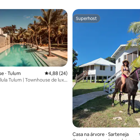
Superhost
Superhost
e ⋅ Tulum
4,88 de uma avaliação média de 5, 24 avalia
4,88 (24)
llula Tulum | Townhouse de luxo
média de 5, 64 avaliações
aço
Casa na árvore ⋅ Sarteneja