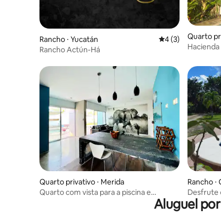
Quarto pri
Rancho ⋅ Yucatán
4 de uma avaliação
4 (3)
Hacienda 
Rancho Actún-Há
Quarto privativo ⋅ Merida
Rancho ⋅ 
Quarto com vista para a piscina e
Desfrute 
Aluguel po
fazenda ecológica
Paradise 