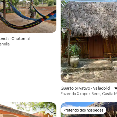
 média de 5, 7 avaliações
enda ⋅ Chetumal
amília
Quarto privativo ⋅ Valladolid
4
Fazenda Xkopek Bees, Casita 
Faisán
Preferido dos hóspedes
Preferido dos hóspedes