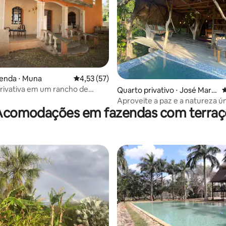
enda ⋅ Muna
4,53 de uma avaliação média de 5, 57 avalia
4,53 (57)
rivativa em um rancho de
 média de 5, 3 avaliações
Quarto privativo ⋅ José María
4
erto de Uxmal
Morelos
Aproveite a paz e a natureza ú
Acomodações em fazendas com terraç
República do Milho