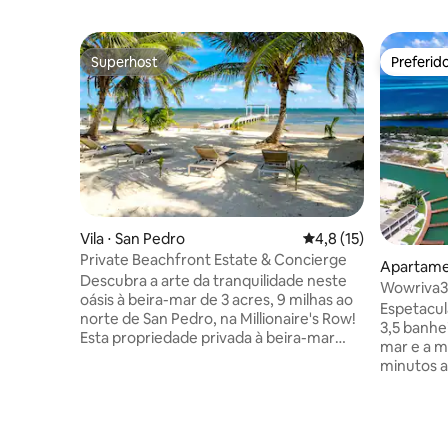
Superhost
Preferid
Superhost
Preferid
Vila ⋅ San Pedro
4,8 de uma avaliação 
4,8 (15)
Private Beachfront Estate & Concierge
Apartame
Descubra a arte da tranquilidade neste
Wowriva30
oásis à beira-mar de 3 acres, 9 milhas ao
Espetacul
Espetacul
norte de San Pedro, na Millionaire's Row!
3,5 banhe
Esta propriedade privada à beira-mar
mar e a m
inclui uma praia de areia branca,
minutos a
refeições ao ar livre, aventuras
restauran
aquáticas, desde pesca ou caiaque até
privativa
pontos de mergulho com snorkel de
piscina na
classe mundial e o melhor mergulho do
academia 