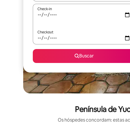
Check-in
Checkout
Buscar
Península de Yu
Os hóspedes concordam: estas ac