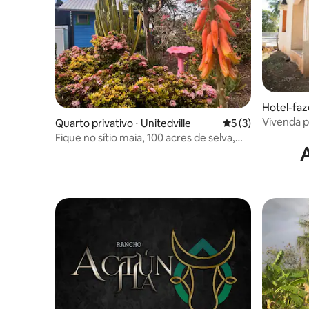
Hotel-faz
Vivenda p
Quarto privativo ⋅ Unitedville‎
5 de uma avaliação
5 (3)
Yucatán p
Fique no sítio maia, 100 acres de selva,
perto da caverna ATM