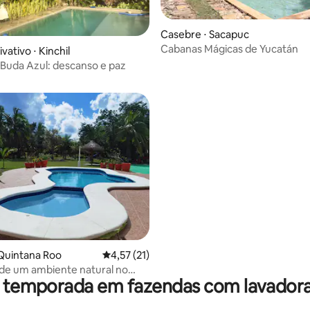
Casebre ⋅ Sacapuc
Cabanas Mágicas de Yucatán
vativo ⋅ Kinchil
 média de 5, 3 avaliações
Buda Azul: descanso e paz
Quintana Roo
4,57 de uma avaliação média de 5, 21 avalia
4,57 (21)
de um ambiente natural no
r temporada em fazendas com lavadora
Ranch