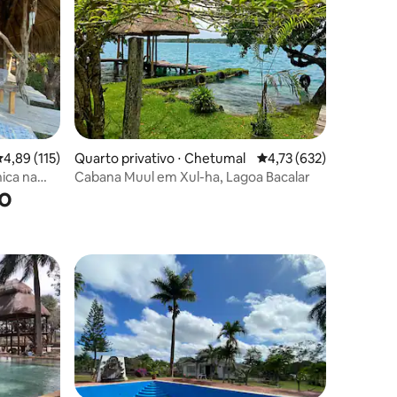
ções
,89 de uma avaliação média de 5, 115 avaliações
4,89 (115)
Quarto privativo ⋅ Chetumal
4,73 de uma avaliação 
4,73 (632)
nica na
Cabana Muul em Xul-ha, Lagoa Bacalar
o