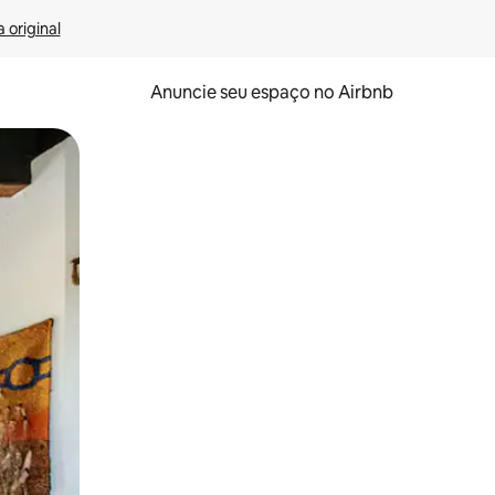
 original
Anuncie seu espaço no Airbnb
 deslizando o dedo na tela.