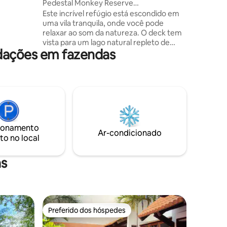
Pedestal Monkey Reserve
 1 cama
AC/WIFI/TRANSPORTE GRATUITO.
Este incrível refúgio está escondido em
uma vila tranquila, onde você pode
relaxar ao som da natureza. O deck tem
vista para um lago natural repleto de
dações em fazendas
peixes, tartarugas e vida selvagem.
Situada em hectares de propriedade
exuberante, você verá pássaros, além de
iguanas e cutias vagando pelo terreno.
Há uma jacuzzi esperando por você após
um dia divertido de exploração. É o lugar
perfeito para uma escapadinha tranquila
e panorâmica. Passeios de aventura em
ionamento
Belize estão disponíveis, incluindo ruínas
Ar-condicionado
to no local
maias, tubing em cavernas e tirolesa.
as
Preferido dos hóspedes
Preferido dos hóspedes