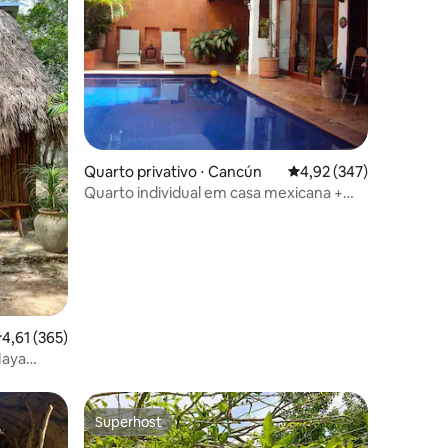
Quarto privativo ⋅ Cancún
4,92 de uma avaliação 
4,92 (347)
Quarto individual em casa mexicana +
café da manhã e piscina
,61 de uma avaliação média de 5, 365 avaliações
4,61 (365)
Maya
Superhost
Superhost