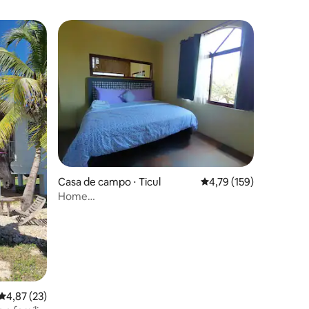
ções
Casa de campo ⋅ Ticul
4,79 de uma avaliação 
4,79 (159)
Home
Ticul/Uxmal/Mayapán/Mucuyche/Rota
Puuc
4,87 de uma avaliação média de 5, 23 avaliações
4,87 (23)