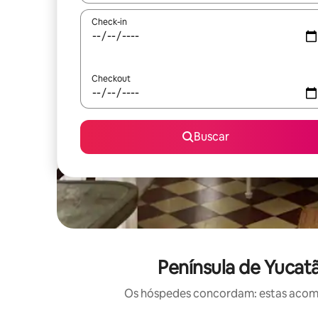
Check-in
Checkout
Buscar
Península de Yucat
Os hóspedes concordam: estas acomod