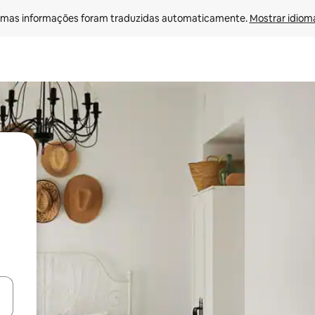
mas informações foram traduzidas automaticamente. 
Mostrar idioma
ore-os usando as seta para cima e para baixo do teclado ou tocando e