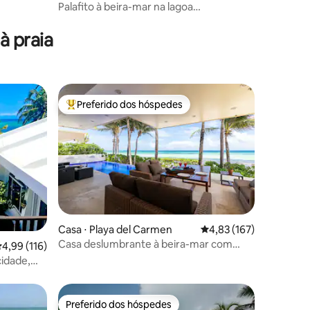
Palafito à beira-mar na lagoa
@yayumbacalar
à praia
Preferido dos hóspedes
os hóspedes
Entre os melhores preferidos dos hóspedes
ções
Casa ⋅ Playa del Carmen
4,83 de uma avaliação 
4,83 (167)
Casa deslumbrante à beira-mar com
,99 de uma avaliação média de 5, 116 avaliações
4,99 (116)
piscina privativa
cidade,
Preferido dos hóspedes