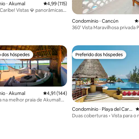
io ⋅ Akumal
4,99 de uma avaliação média de 5, 115 avalia
4,99 (115)
 Caribe! Vistas 💎 panorâmicas e
Condomínio ⋅ Cancún
4
360' Vista Maravilhosa privada 
édia de 5, 143 avaliações
o dos hóspedes
Preferido dos hóspedes
o dos hóspedes
Preferido dos hóspedes
io ⋅ Akumal
4,91 de uma avaliação média de 5, 144 avalia
4,91 (144)
 na melhor praia de Akumal!
inita!
Condomínio ⋅ Playa del Car
4
men
Duas coberturas • Vista para o 
édia de 5, 129 avaliações
10 hóspedes