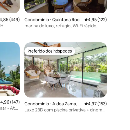
ções
,86 de uma avaliação média de 5, 449 avaliações
4,86 (449)
Condomínio ⋅ Quintana Roo
4,95 de uma avaliação 
4,95 (122)
PH
marina de luxo, refúgio, Wi-Fi rápido,
melhor praia privativa
Preferido dos hóspedes
Preferido dos hóspedes
ções
,96 de uma avaliação média de 5, 147 avaliações
4,96 (147)
Condomínio ⋅ Aldea Zama, T
4,97 de uma avaliação 
4,97 (153)
mar • Até
ulum
Luxo 2BD com piscina privativa + cinema
em casa