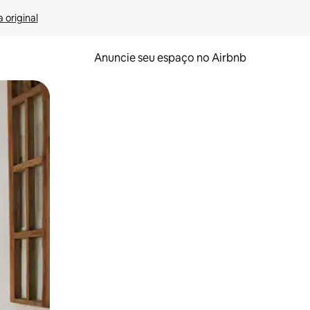
 original
Anuncie seu espaço no Airbnb
 deslizando o dedo na tela.