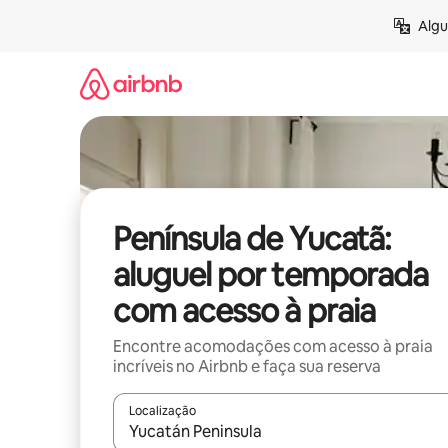
Pular
Algu
para
o
conteúdo
Península de Yucatã:
aluguel por temporada
com acesso à praia
Encontre acomodações com acesso à praia
incríveis no Airbnb e faça sua reserva
Localização
Quando os resultados estiverem disponíveis, expl