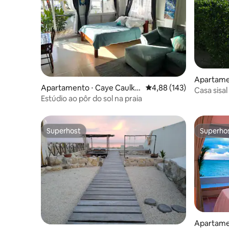
Apartamen
Apartamento ⋅ Caye Caulke
4,88 de uma avaliação m
4,88 (143)
Casa sisal
r
Estúdio ao pôr do sol na praia
Superhost
Superho
Superhost
Superho
Apartame