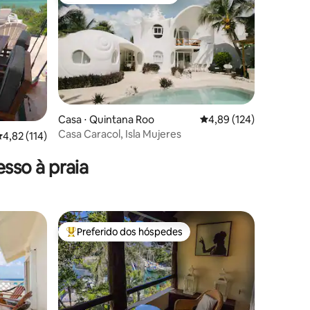
Preferido dos hóspedes
Casa ⋅ Quintana Roo
4,89 de uma avaliação 
4,89 (124)
Casa Caracol, Isla Mujeres
ções
,82 de uma avaliação média de 5, 114 avaliações
4,82 (114)
sso à praia
Preferido dos hóspedes
Entre os melhores preferidos dos hóspedes