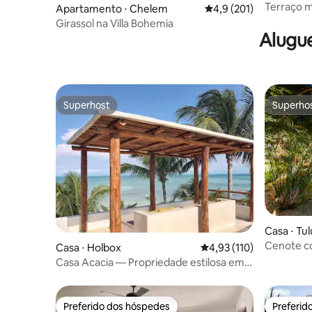
Terraço m
Apartamento ⋅ Chelem
4,9 de uma avaliação m
4,9 (201)
Girassol na Villa Bohemia
Alugue
Superhost
Superho
Superhost
Superho
Casa ⋅ Tu
Cenote co
Casa ⋅ Holbox
4,93 de uma avaliação m
4,93 (110)
natural
Casa Acacia — Propriedade estilosa em
frente à praia
Preferido dos hóspedes
Preferid