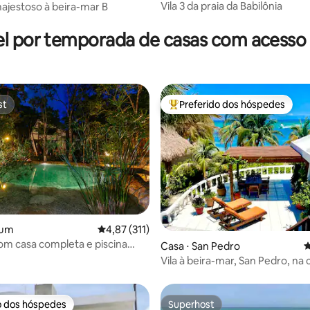
Vila 3 da praia da Babilônia
ajestoso à beira-mar B
édia de 5, 201 avaliações
l por temporada de casas com acesso 
st
Preferido dos hóspedes
st
Entre os melhores preferidos d
lum
4,87 de uma avaliação média de 5, 311 avalia
4,87 (311)
m casa completa e piscina
édia de 5, 110 avaliações
Casa ⋅ San Pedro
4
Vila à beira-mar, San Pedro, na 
casa dos sonhos
o dos hóspedes
Superhost