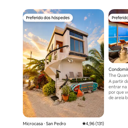
Preferido dos hóspedes
Preferid
Preferido dos hóspedes
Preferid
Condomín
The Quarr
150 metro
A partir
entrar na
por que v
de areia 
turquesa.
pode ver 
que o apart
detalhe f
Microcasa ⋅ San Pedro
4,96 de uma avaliação m
4,96 (131)
remodelan