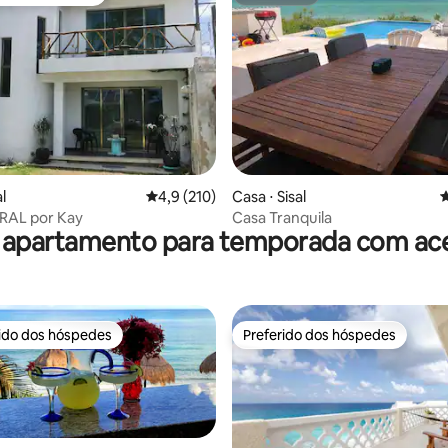
o dos hóspedes
Superhost
édia de 5, 227 avaliações
l
4,9 de uma avaliação média de 5, 210 avalia
4,9 (210)
Casa ⋅ Sisal
4
AL por Kay
Casa Tranquila
 apartamento para temporada com ace
rido dos hóspedes
Preferido dos hóspedes
 melhores preferidos dos hóspedes
Preferido dos hóspedes