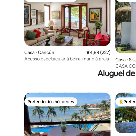
Preferido dos hóspedes
Preferid
Casa ⋅ Cancún
4,89 de uma avaliação m
4,89 (227)
Acesso espetacular à beira-mar e à praia
Casa ⋅ Sisa
CASA COR
Aluguel de
Preferido dos hóspedes
Prefe
Preferido dos hóspedes
Entre os