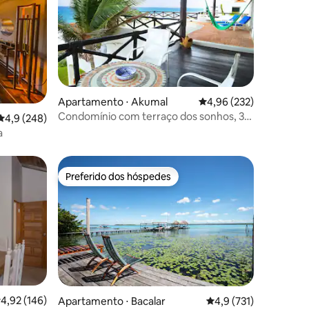
Apartamento ⋅ Akumal
4,96 de uma avaliação 
4,96 (232)
ções
Condomínio com terraço dos sonhos, 3
4,9 de uma avaliação média de 5, 248 avaliações
4,9 (248)
quartos, três banheiros.
a
Preferido dos hóspedes
Preferido dos hóspedes
,92 de uma avaliação média de 5, 146 avaliações
4,92 (146)
ções
Apartamento ⋅ Bacalar
4,9 de uma avaliação 
4,9 (731)