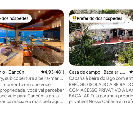
o dos hóspedes
Preferido dos hóspedes
o dos hóspedes
Entre os melhores preferidos d
io ⋅ Cancún
4,93 de uma avaliação média de 5, 481 avalia
4,93 (481)
Casa de campo ⋅ Bacalar Lag
4
oon
y, sub cobertura à beira-mar a
Cabaña à beira do lago com en
s dos clubes
privativa de 4 degraus para o l
 do momento em que você
REFÚGIO ISOLADO À BEIRA D
 propriedade, você vai perceber
COM ACESSO PRIVATIVO À L
ocê veio para Cancún; a praia
BACALAR Fuja para seu próprio oásis
branca macia e a mais bela água
privativo! Nossa Cabaña é o ref
 Porque, isso é tudo o que você
perfeito, situada no final dos n
das vistas panorâmicas de 180°
jardins espaçosos e completa
amento oferece. Nenhum
escondida da vista de todos. 
oi poupado. Mais de 2 anos
três vilas em nossos 150 metros
édia de 5, 131 avaliações
do esta propriedade única. A
do lago, você sentirá como se t