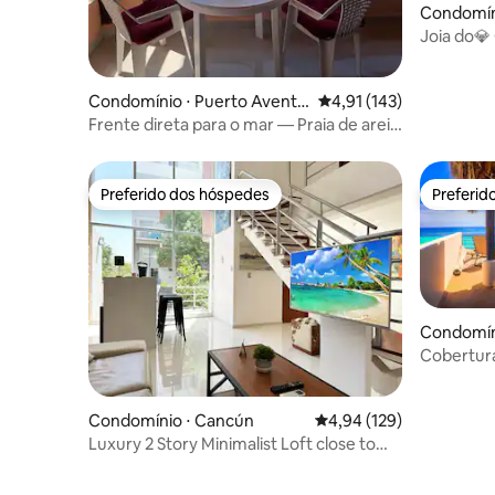
Condomín
Joia do💎
piscina!
Condomínio ⋅ Puerto Aventu
4,91 de uma avaliação m
4,91 (143)
ras
Frente direta para o mar — Praia de areia
fina, vista espetacular
Preferido dos hóspedes
Preferid
Preferido dos hóspedes
Preferid
Condomín
Cobertura
Piscina inf
Condomínio ⋅ Cancún
4,94 de uma avaliação m
4,94 (129)
Luxury 2 Story Minimalist Loft close to
the beach!