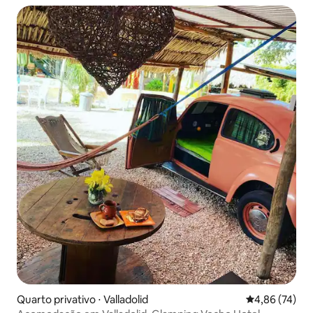
Quarto privativo ⋅ Valladolid
4,86 de uma a
4,86 (74)