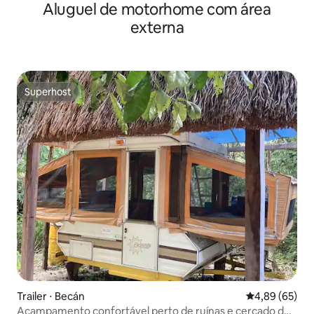
Aluguel de motorhome com área
externa
Superhost
Superhost
Trailer ⋅ Becán
4,89 de uma a
4,89 (65)
Acampamento confortável perto de ruínas e cercado de