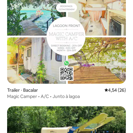
Trailer ⋅ Bacalar
4,54 de uma a
4,54 (26)
Magic Camper • A/C • Junto à lagoa