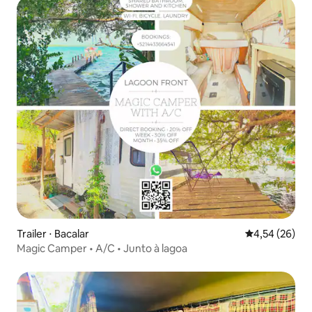
Trailer ⋅ Bacalar
4,54 de uma a
4,54 (26)
Magic Camper • A/C • Junto à lagoa