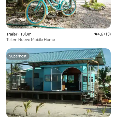
Trailer ⋅ Tulum
4,67 de uma 
4,67 (3)
Tulum Nueve Mobile Home
Superhost
Superhost