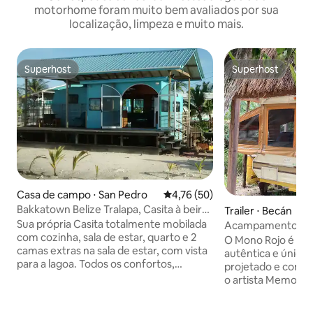
motorhome foram muito bem avaliados por sua
localização, limpeza e muito mais.
Superhost
Superhost
Superhost
Superhost
Casa de campo ⋅ San Pedro
4,76 de uma avaliação média de
4,76 (50)
Bakkatown Belize Tralapa, Casita à beira-
Trailer ⋅ Becán
mar
Sua própria Casita totalmente mobilada
Acampamento conf
com cozinha, sala de estar, quarto e 2
ruínas e cercado d
O Mono Rojo é um
camas extras na sala de estar, com vista
autêntica e única. 
para a lagoa. Todos os confortos,
projetado e constr
incluindo uma cozinha completa com
o artista Memo Ma
café e água gratuitos, e uma grande
onde as pessoas p
vista para o mar a partir do convés são
ficar e desfrutar