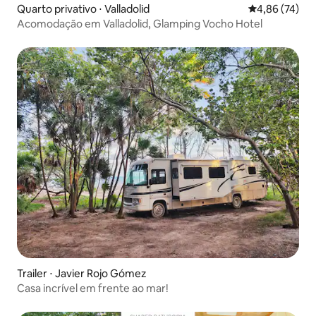
Quarto privativo ⋅ Valladolid
4,86 de uma a
4,86 (74)
Acomodação em Valladolid, Glamping Vocho Hotel
Trailer ⋅ Javier Rojo Gómez
Casa incrível em frente ao mar!