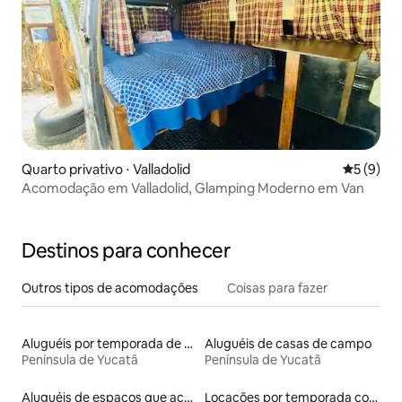
Quarto privativo ⋅ Valladolid
5 de uma 
5 (9)
Acomodação em Valladolid, Glamping Moderno em Van
Destinos para conhecer
Outros tipos de acomodações
Coisas para fazer
Aluguéis por temporada de acomodações de luxo
Aluguéis de casas de campo
Península de Yucatã
Península de Yucatã
Aluguéis de espaços que aceitam animais de estimação
Locações por temporada com piscina