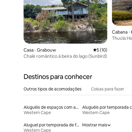
Cabana ⋅
Thuúla H
Casa ⋅ Grabouw
5 de uma avaliação 
5 (10)
Chalé romântico à beira do lago (Sunbird)
Destinos para conhecer
Outros tipos de acomodações
Coisas para fazer
Aluguéis de espaços com acesso direto a pistas de esqui
Western Cape
Western Cape
Aluguel por temporada de flats
Mostrar mais
Western Cape