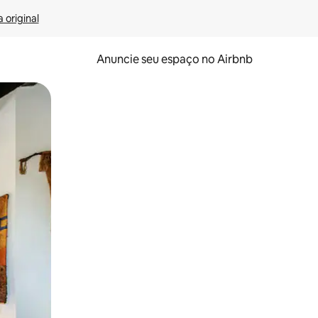
 original
Anuncie seu espaço no Airbnb
 deslizando o dedo na tela.