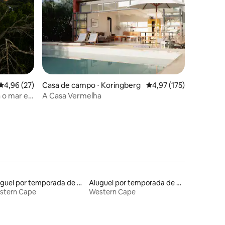
ções
4,96 de uma avaliação média de 5, 27 avaliações
4,96 (27)
Casa de campo ⋅ Koringberg
4,97 de uma avaliação 
4,97 (175)
 o mar e a
A Casa Vermelha
assagem
Aluguel por temporada de casas de veraneio
Aluguel por temporada de casas na terra
stern Cape
Western Cape