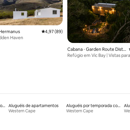
 Hermanus
4,97 de uma avaliação média de 5, 89 avalia
4,97 (89)
idden Haven
média de 5, 10 avaliações
Cabana ⋅ Garden Route Distri
ct Municipality
Refúgio em Vic Bay | Vistas para
floresta e banheira de hidrom
Aluguéis por temporada com banheira de hidromassagem
Aluguéis de apartamentos
Aluguéis por temporada com café da manhã
Western Cape
Western Cape
We