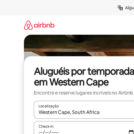
Pular
Algu
para
o
conteúdo
Aluguéis por temporada
em Western Cape
Encontre e reserve lugares incríveis no Airbnb
Localização
Quando os resultados estiverem disponíveis, expl
Check-in