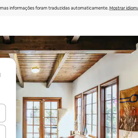
mas informações foram traduzidas automaticamente. 
Mostrar idioma
ore-os usando as seta para cima e para baixo do teclado ou tocando e