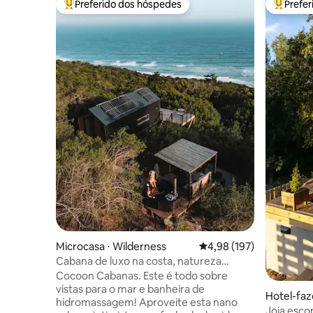
Preferido dos hóspedes
Prefe
Entre os melhores preferidos dos hóspedes
Entre os
Microcasa ⋅ Wilderness
4,98 de uma avaliação m
4,98 (197)
Cabana de luxo na costa, natureza
selvagem
Cocoon Cabanas. Este é todo sobre
vistas para o mar e banheira de
Hotel-faz
hidromassagem! Aproveite esta nano
Joia esco