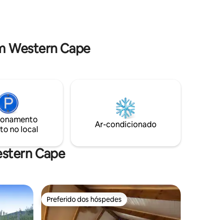
, o
energia solar e situado em uma reserva
ianças e
natural privada. A apenas 25 minutos do
fúgio
Aeroporto George, a 15 minutos do
Garden Route Mall e Wilderness. Relaxe
com conforto e estilo.
m Western Cape
ionamento
Ar-condicionado
to no local
estern Cape
Preferido dos hóspedes
os hóspedes
Preferido dos hóspedes