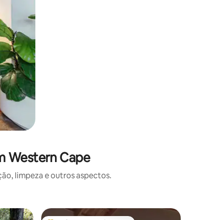
em Western Cape
o, limpeza e outros aspectos.
Casa ⋅ Ca