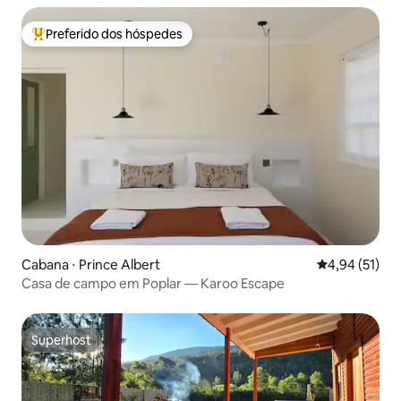
Preferido dos hóspedes
Entre os melhores preferidos dos hóspedes
Cabana ⋅ Prince Albert
4,94 de uma a
4,94 (51)
Casa de campo em Poplar — Karoo Escape
Superhost
Superhost