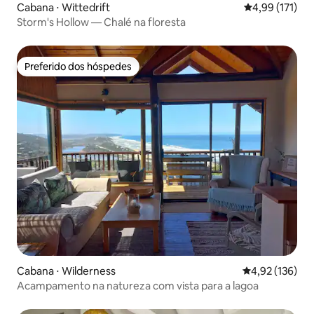
Cabana ⋅ Wittedrift
4,99 de uma av
4,99 (171)
Storm's Hollow — Chalé na floresta
Preferido dos hóspedes
Preferido dos hóspedes
Cabana ⋅ Wilderness
4,92 de uma av
4,92 (136)
Acampamento na natureza com vista para a lagoa