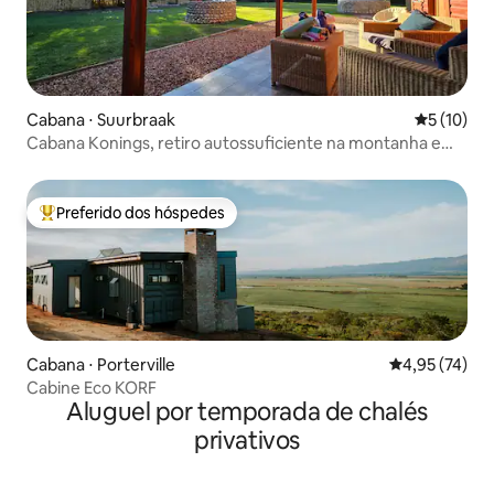
Cabana ⋅ Suurbraak
5 de uma a
5 (10)
Cabana Konings, retiro autossuficiente na montanha em
Suurbraak
Preferido dos hóspedes
Entre os melhores preferidos dos hóspedes
Cabana ⋅ Porterville
4,95 de uma a
4,95 (74)
Cabine Eco KORF
Aluguel por temporada de chalés
privativos