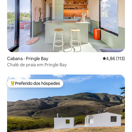
Cabana ⋅ Pringle Bay
4,86 de uma av
4,86 (113)
Chalé de praia em Pringle Bay
Preferido dos hóspedes
Entre os melhores preferidos dos hóspedes