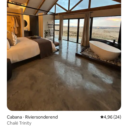
Cabana ⋅ Riviersonderend
4,96 de uma a
4,96 (24)
Chalé Trinity