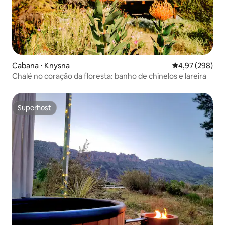
Cabana ⋅ Knysna
4,97 de uma ava
4,97 (298)
Chalé no coração da floresta: banho de chinelos e lareira
Superhost
Superhost