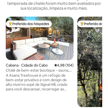
temporada de chalés foram muito bem avaliados por
sua localização, limpeza e muito mais.
Preferido dos hóspedes
Preferido dos 
Entre os melhores preferidos dos hóspedes
Entre os melhore
Cabana ⋅ Cidade do Cabo
4,98 de uma avaliação média de 
4,98 (104)
Chalé de bem-estar boutique – sauna,
piscina de imersão, banheira de
A Asana Treehouse é um refúgio de
hidromassagem
bem-estar privativo e com design de
alto nível no sopé de Signal Hill, criado
para você descansar, recarregar as
energias e ter um sono excepcional. Esta
cabana boutique combina vistas
panorâmicas com uma experiência
completa de spa privativo em casa,