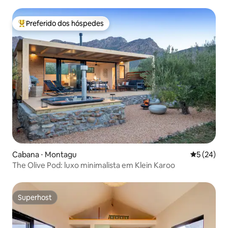
Preferido dos hóspedes
Entre os melhores preferidos dos hóspedes
Cabana ⋅ Montagu
5 de uma a
5 (24)
The Olive Pod: luxo minimalista em Klein Karoo
Superhost
Superhost