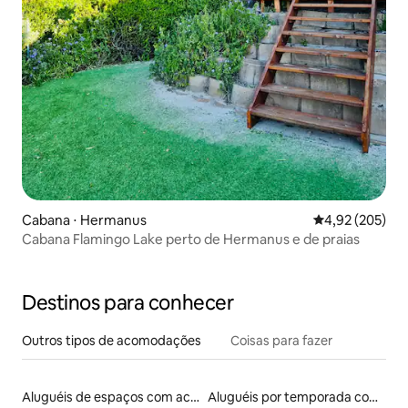
Cabana ⋅ Hermanus
4,92 de uma av
4,92 (205)
Cabana Flamingo Lake perto de Hermanus e de praias
Destinos para conhecer
Outros tipos de acomodações
Coisas para fazer
Aluguéis de espaços com acesso direto a pistas de esqui
Aluguéis por temporada com banheira de hidromassagem