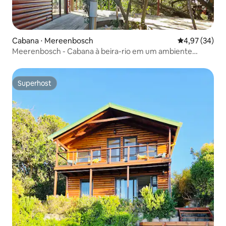
Cabana ⋅ Mereenbosch
4,97 de uma a
4,97 (34)
Meerenbosch - Cabana à beira-rio em um ambiente
arborizado
Superhost
Superhost