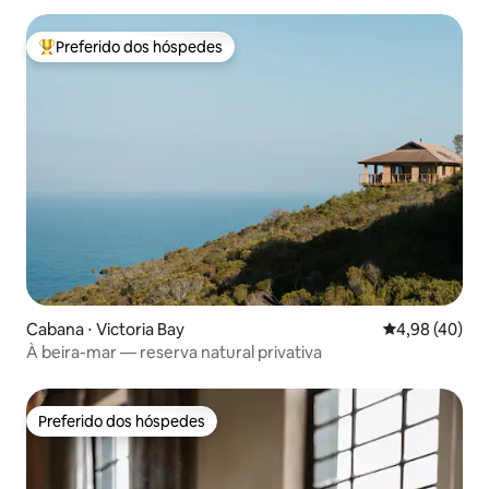
Preferido dos hóspedes
Entre os melhores preferidos dos hóspedes
Cabana ⋅ Victoria Bay
4,98 de uma a
4,98 (40)
À beira-mar — reserva natural privativa
Preferido dos hóspedes
Preferido dos hóspedes