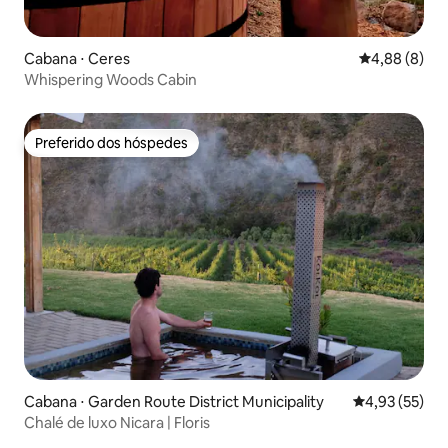
Cabana ⋅ Ceres
4,88 de uma 
4,88 (8)
Whispering Woods Cabin
Preferido dos hóspedes
Preferido dos hóspedes
Cabana ⋅ Garden Route District Municipality
4,93 de uma a
4,93 (55)
Chalé de luxo Nicara | Floris