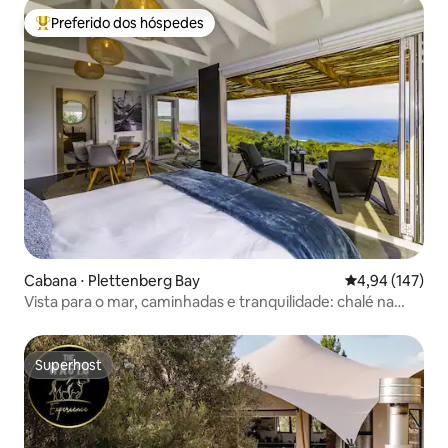
Preferido dos hóspedes
Entre os melhores preferidos dos hóspedes
Cabana ⋅ Plettenberg Bay
4,94 de uma av
4,94 (147)
Vista para o mar, caminhadas e tranquilidade: chalé na
natureza
Superhost
Superhost