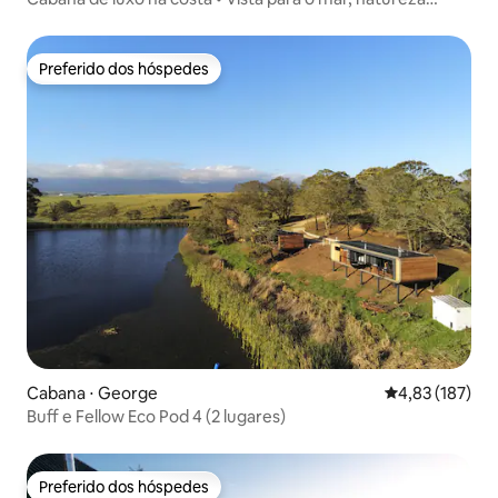
selvagem
Preferido dos hóspedes
Preferido dos hóspedes
Cabana ⋅ George
4,83 de uma av
4,83 (187)
Buff e Fellow Eco Pod 4 (2 lugares)
Preferido dos hóspedes
Preferido dos hóspedes