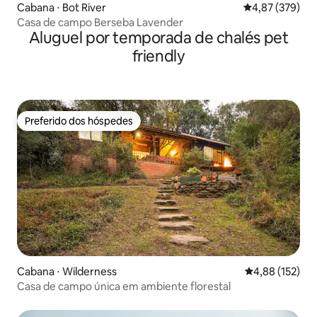
Cabana ⋅ Bot River
4,87 de uma av
4,87 (379)
Casa de campo Berseba Lavender
Aluguel por temporada de chalés pet
friendly
Preferido dos hóspedes
Preferido dos hóspedes
Cabana ⋅ Wilderness
4,88 de uma av
4,88 (152)
Casa de campo única em ambiente florestal