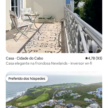
Casa ⋅ Cidade do Cabo
4,78 de uma a
4,78 (93)
Casa elegante na frondosa Newlands - inversor wi-fi
Preferido dos hóspedes
Preferido dos hóspedes