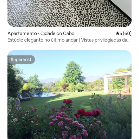
Apartamento ⋅ Cidade do Cabo
5 de uma a
5 (60)
Estúdio elegante no último andar | Vistas privilegiadas da
cidade
Superhost
Superhost