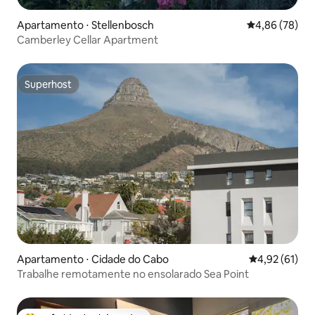
Apartamento ⋅ Stellenbosch
4,86 de uma a
4,86 (78)
Camberley Cellar Apartment
Superhost
Superhost
Apartamento ⋅ Cidade do Cabo
4,92 de uma a
4,92 (61)
Trabalhe remotamente no ensolarado Sea Point