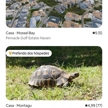
Casa ⋅ Mossel Bay
5 de uma 
5 (5)
Pinnacle Golf Estate Haven
Preferido dos hóspedes
Entre os melhores preferidos dos hóspedes
Casa ⋅ Montagu
4,99 de uma a
4,99 (77)