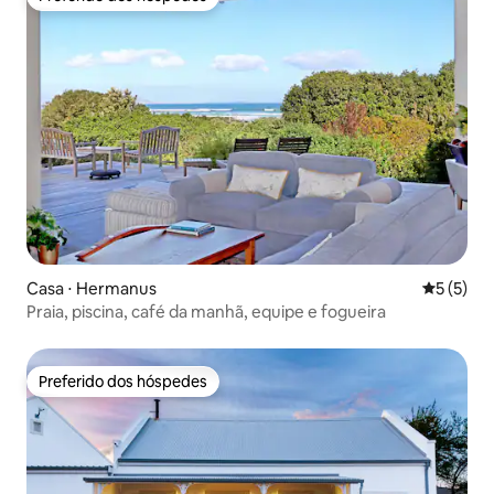
Preferido dos hóspedes
Casa ⋅ Hermanus
5 de uma 
5 (5)
Praia, piscina, café da manhã, equipe e fogueira
Preferido dos hóspedes
Preferido dos hóspedes