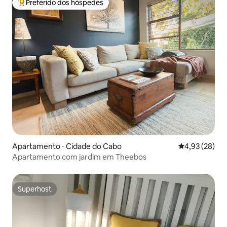
Preferido dos hóspedes
Entre os melhores preferidos dos hóspedes
Apartamento ⋅ Cidade do Cabo
4,93 de uma a
4,93 (28)
Apartamento com jardim em Theebos
Superhost
Superhost