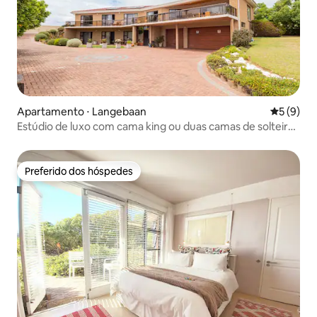
Apartamento ⋅ Langebaan
5 de uma 
5 (9)
Estúdio de luxo com cama king ou duas camas de solteiro,
sem serviço incluído.
Preferido dos hóspedes
Preferido dos hóspedes