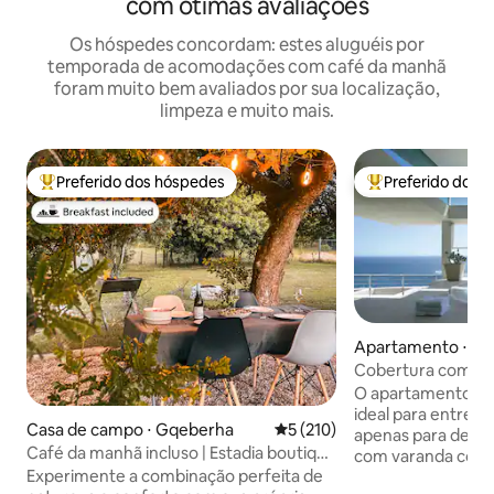
com ótimas avaliações
Os hóspedes concordam: estes aluguéis por
temporada de acomodações com café da manhã
foram muito bem avaliados por sua localização,
limpeza e muito mais.
Preferido dos hóspedes
Preferido dos 
Entre os melhores preferidos dos hóspedes
Entre os melhore
Apartamento ⋅ Ci
abo
Cobertura com vis
O apartamento Cob
ideal para entret
Casa de campo ⋅ Gqeberha
5 de uma avaliação média de 
5 (210)
apenas para desca
Café da manhã incluso | Estadia boutique
com varanda com v
no campo perto da praia
Experimente a combinação perfeita de
sobre as praias de 