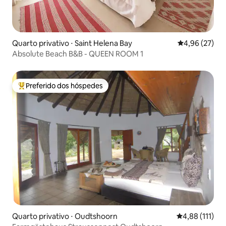
Quarto privativo ⋅ Saint Helena Bay
4,96 de uma a
4,96 (27)
Absolute Beach B&B - QUEEN ROOM 1
Preferido dos hóspedes
Entre os melhores preferidos dos hóspedes
Quarto privativo ⋅ Oudtshoorn
4,88 de uma av
4,88 (111)