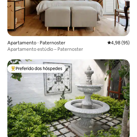
Apartamento ⋅ Paternoster
4,98 de uma a
4,98 (95)
Apartamento estúdio – Paternoster
Preferido dos hóspedes
Entre os melhores preferidos dos hóspedes