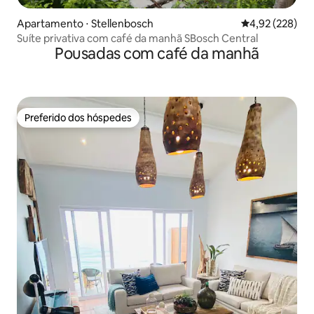
Apartamento ⋅ Stellenbosch
4,92 de uma av
4,92 (228)
Suíte privativa com café da manhã SBosch Central
Pousadas com café da manhã
Preferido dos hóspedes
Preferido dos hóspedes