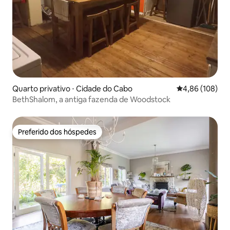
Quarto privativo ⋅ Cidade do Cabo
4,86 de uma av
4,86 (108)
BethShalom, a antiga fazenda de Woodstock
Preferido dos hóspedes
Preferido dos hóspedes