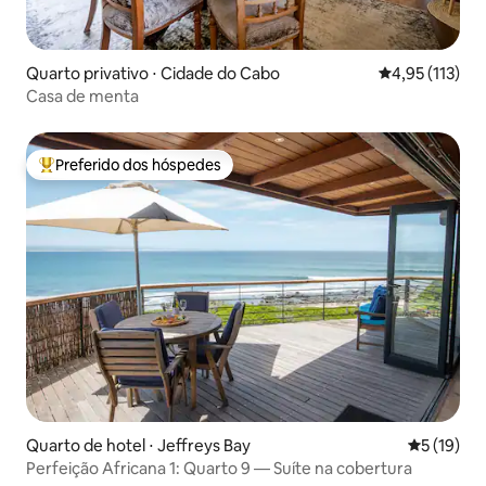
Quarto privativo ⋅ Cidade do Cabo
4,95 de uma av
4,95 (113)
Casa de menta
Preferido dos hóspedes
Entre os melhores preferidos dos hóspedes
Quarto de hotel ⋅ Jeffreys Bay
5 de uma a
5 (19)
Perfeição Africana 1: Quarto 9 — Suíte na cobertura