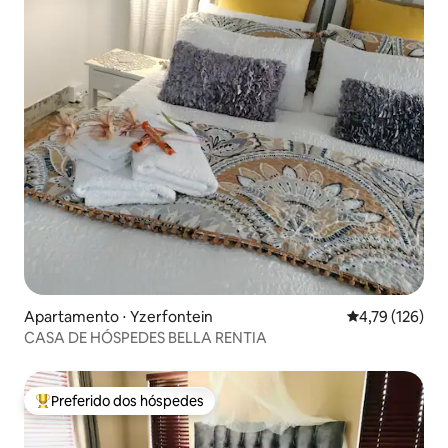
Apartamento ⋅ Yzerfontein
4,79 de uma av
4,79 (126)
CASA DE HÓSPEDES BELLA RENTIA
Preferido dos hóspedes
Entre os melhores preferidos dos hóspedes