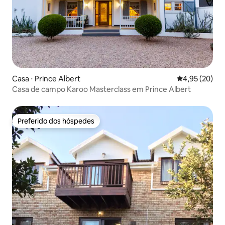
Casa ⋅ Prince Albert
4,95 de uma a
4,95 (20)
Casa de campo Karoo Masterclass em Prince Albert
Preferido dos hóspedes
Preferido dos hóspedes