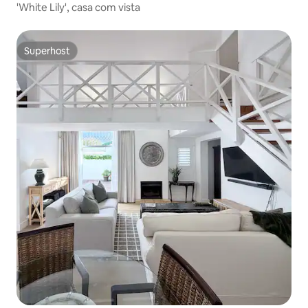
'White Lily', casa com vista
Superhost
Superhost