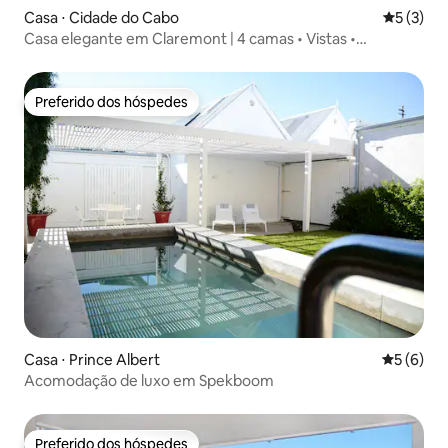
Casa ⋅ Cidade do Cabo
5 de uma 
5 (3)
Casa elegante em Claremont | 4 camas • Vistas •
Estacionamento
Preferido dos hóspedes
Preferido dos hóspedes
Casa ⋅ Prince Albert
5 de uma 
5 (6)
Acomodação de luxo em Spekboom
Preferido dos hóspedes