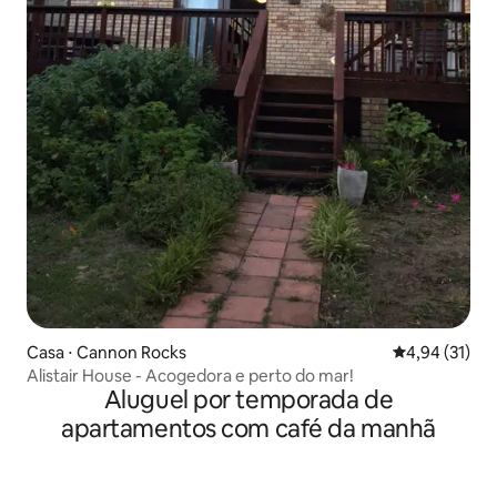
Casa ⋅ Cannon Rocks
4,94 de uma a
4,94 (31)
Alistair House - Acogedora e perto do mar!
Aluguel por temporada de
apartamentos com café da manhã