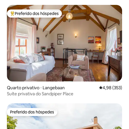
Preferido dos hóspedes
Entre os melhores preferidos dos hóspedes
Quarto privativo ⋅ Langebaan
4,98 de uma av
4,98 (353)
Suíte privativa do Sandpiper Place
Preferido dos hóspedes
Preferido dos hóspedes