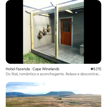
Hotel-fazenda ⋅ Cape Winelands
5 de uma a
5 (11)
Ou Stal, romântico e aconchegante. Relaxe e descontraia-
se aqui.