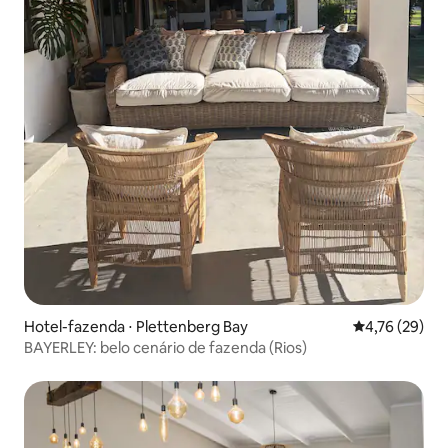
Hotel-fazenda ⋅ Plettenberg Bay
4,76 de uma a
4,76 (29)
BAYERLEY: belo cenário de fazenda (Rios)