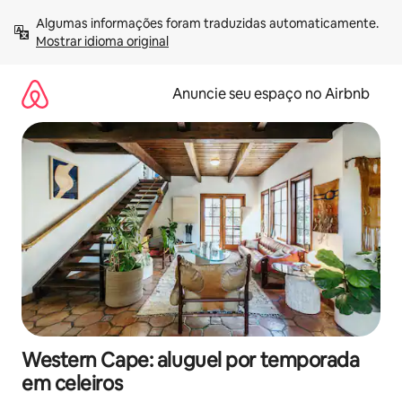
Pular
Algumas informações foram traduzidas automaticamente. 
para
Mostrar idioma original
o
conteúdo
Anuncie seu espaço no Airbnb
Western Cape: aluguel por temporada
em celeiros