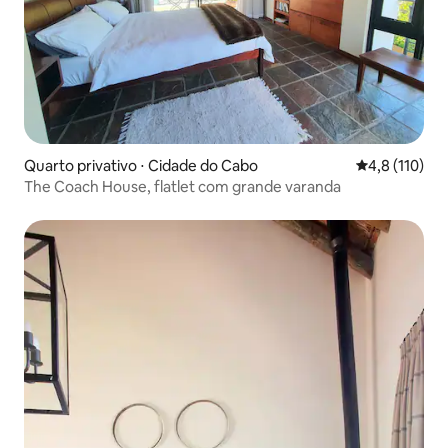
Quarto privativo ⋅ Cidade do Cabo
4,8 de uma av
4,8 (110)
The Coach House, flatlet com grande varanda