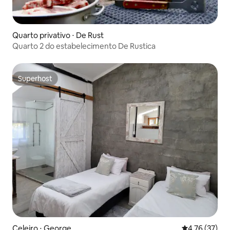
Quarto privativo ⋅ De Rust
Quarto 2 do estabelecimento De Rustica
Superhost
Superhost
Celeiro ⋅ George
4,76 de uma a
4,76 (37)