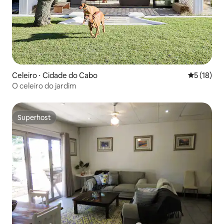
Celeiro ⋅ Cidade do Cabo
5 de uma a
5 (18)
O celeiro do jardim
Superhost
Superhost