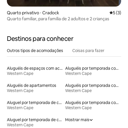
Quarto privativo ⋅ Cradock
5 de uma 
5 (3)
Quarto familiar, para família de 2 adultos e 2 crianças
Destinos para conhecer
Outros tipos de acomodações
Coisas para fazer
Aluguéis de espaços com acesso direto a pistas de esqui
Aluguéis por temporada com banheira de hidromassagem
Western Cape
Western Cape
Aluguéis de apartamentos
Aluguéis por temporada com café da manhã
Western Cape
Western Cape
Aluguel por temporada de casas de veraneio
Aluguéis por temporada com banheiro para PCD
Western Cape
Western Cape
Aluguel por temporada de casas na terra
Mostrar mais
Western Cape