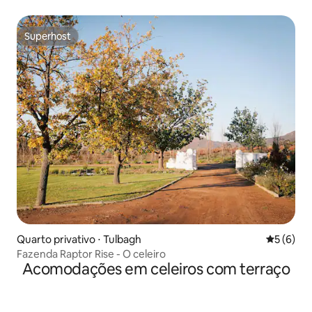
Superhost
Superhost
Quarto privativo ⋅ Tulbagh
5 de uma 
5 (6)
Fazenda Raptor Rise - O celeiro
Acomodações em celeiros com terraço