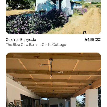
Celeiro ⋅ Barrydale
4,55 de uma a
4,55 (20)
The Blue Cow Barn — Corlie Cottage