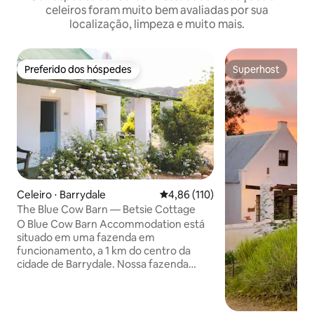
celeiros foram muito bem avaliadas por sua
localização, limpeza e muito mais.
Preferido dos hóspedes
Superhost
Preferido dos hóspedes
Superhost
Celeiro ⋅ Barrydale
4,86 de uma avaliação média de 
4,86 (110)
The Blue Cow Barn — Betsie Cottage
O Blue Cow Barn Accommodation está
situado em uma fazenda em
funcionamento, a 1 km do centro da
cidade de Barrydale. Nossa fazenda
passou por muitas estações - de uma
fazenda de frutas para uma fazenda de
laticínios e agora uma fazenda de