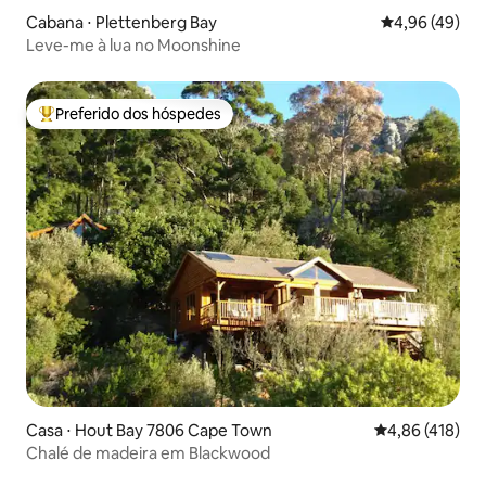
Cabana ⋅ Plettenberg Bay
4,96 de uma a
4,96 (49)
Leve-me à lua no Moonshine
Preferido dos hóspedes
Entre os melhores preferidos dos hóspedes
Casa ⋅ Hout Bay 7806 Cape Town
4,86 de uma av
4,86 (418)
Chalé de madeira em Blackwood