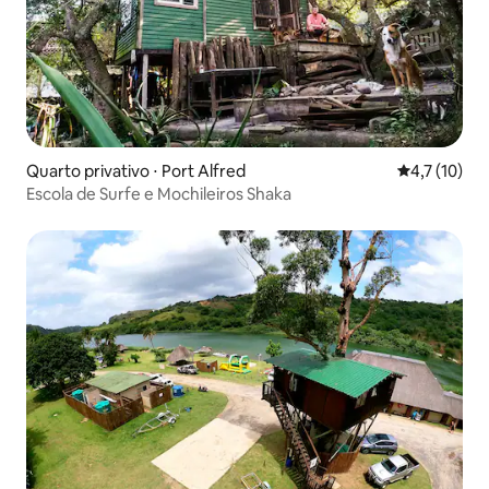
Quarto privativo ⋅ Port Alfred
4,7 de uma a
4,7 (10)
Escola de Surfe e Mochileiros Shaka