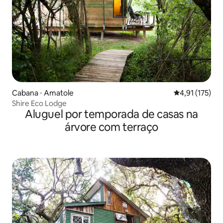
Cabana ⋅ Amatole
4,91 de uma av
4,91 (175)
Shire Eco Lodge
Aluguel por temporada de casas na
árvore com terraço