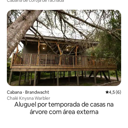
Cabana de coruja de fachada
Cabana ⋅ Brandwacht
4,5 de uma 
4,5 (6)
Chalé Knysna Warbler
Aluguel por temporada de casas na
árvore com área externa