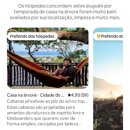
Os hóspedes concordam: estes aluguéis por
temporada de casas na árvore foram muito bem
avaliados por sua localização, limpeza e muito mais.
Preferido dos hóspedes
Preferido dos 
Preferido dos hóspedes
Entre os melhore
Casa na árvore ⋅ Cidade do C
4,93 de uma avaliação média de
4,93 (59)
abo
Cabanas privativas ao pôr do sol no topo
das árvores — vista perfeita para o mar.
Estas cabanas são projetadas para
amantes da natureza de espírito livre e
kiteboarders que querem viver de
forma simples, cercados por beleza
natural. Uma cozinha privativa ao ar livre