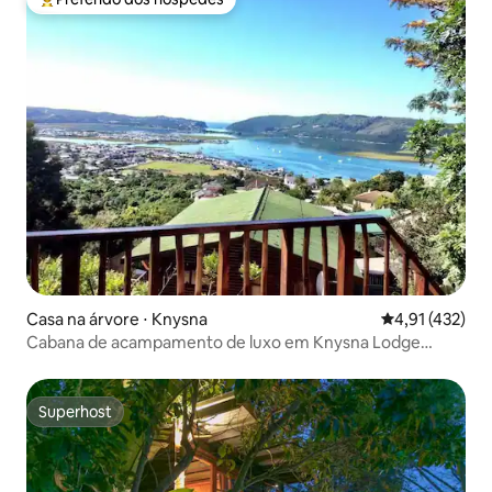
Entre os melhores preferidos dos hóspedes
Casa na árvore ⋅ Knysna
4,91 de uma av
4,91 (432)
Cabana de acampamento de luxo em Knysna Lodge
(vistas incríveis!)
Superhost
Superhost