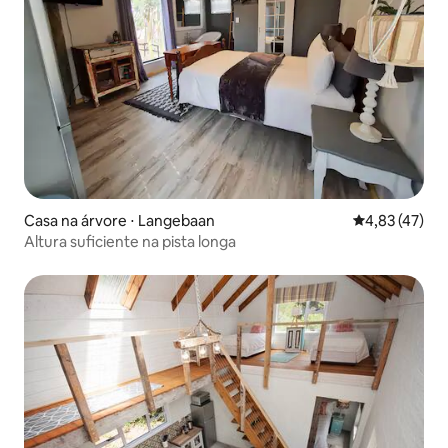
Casa na árvore ⋅ Langebaan
4,83 de uma a
4,83 (47)
Altura suficiente na pista longa