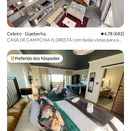
Celeiro ⋅ Gqeberha
4,78 de uma av
4,78 (682)
CASA DE CAMPO NA FLORESTA com belas vistas para a
floresta
Preferido dos hóspedes
Entre os melhores preferidos dos hóspedes