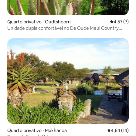
Quarto privativo ⋅ Oudtshoorn
4,57 de uma 
4,57 (7)
Unidade dupla confortável no De Oude Meul Country
Lodge
Quarto privativo ⋅ Makhanda
4,64 de uma a
4,64 (14)