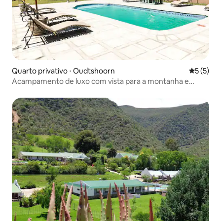
Quarto privativo ⋅ Oudtshoorn
5 de uma 
5 (5)
Acampamento de luxo com vista para a montanha e
restaurante 9