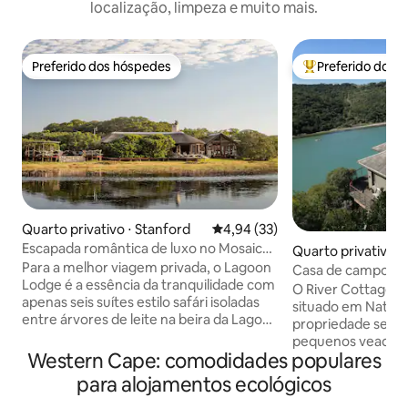
localização, limpeza e muito mais.
Preferido dos hóspedes
Preferido dos 
Preferido dos hóspedes
Entre os melhore
Quarto privativo ⋅ Stanford
4,94 de uma avaliação média de
4,94 (33)
Escapada romântica de luxo no Mosaic
Quarto privativo 
Lagoon Lodge
Para a melhor viagem privada, o Lagoon
sriviermond
Casa de campo no 
Lodge é a essência da tranquilidade com
O River Cottage é
apenas seis suítes estilo safári isoladas
situado em Natur
entre árvores de leite na beira da Lagoa
propriedade segur
Hermanus. Passarelas sob as árvores
pequenos veados v
levam ao lounge onde bebidas e
Western Cape: comodidades populares
estúdio independe
refeições são compartilhadas ao ar livre
autossuficiente a
para alojamentos ecológicos
ou perto de uma lareira que aquecerá
com banheiro priv
sua alma. Esta tarifa inclui acomodação