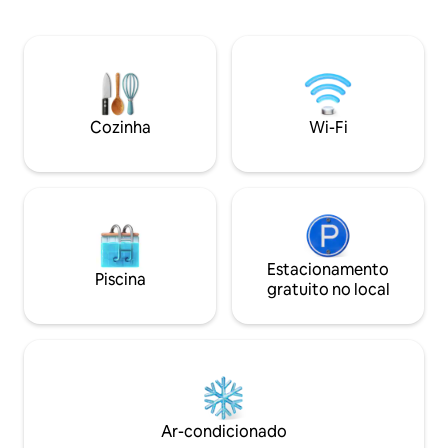
acoplada. Fica a poucos metros do
apenas com serviço de mordomo
Bushman's River e
completo, Wi-Fi gratuito e
das vistas maravil
estacionamento gratuito. Bebidas,
Churrasqueira dis
refeições, atividades e tratamentos de
acima, aprecie a av
spa são por sua própria conta. Não são
experiência do ch
permitidas crianças menores de 4 anos
pescadora. A uni
Cozinha
Wi-Fi
privativa. DStv co
Estacionamento
Piscina
gratuito no local
Ar-condicionado