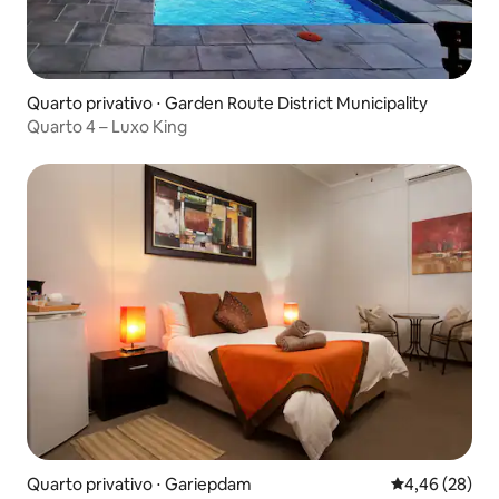
Quarto privativo ⋅ Garden Route District Municipality
Quarto 4 – Luxo King
Quarto privativo ⋅ Gariepdam
4,46 de uma a
4,46 (28)