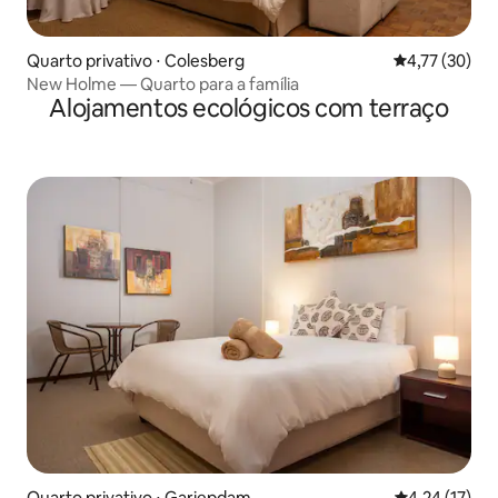
Quarto privativo ⋅ Colesberg
4,77 de uma a
4,77 (30)
New Holme — Quarto para a família
Alojamentos ecológicos com terraço
Quarto privativo ⋅ Gariepdam
4,24 de uma a
4,24 (17)