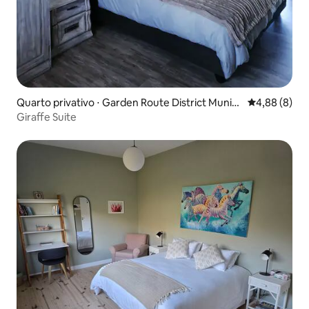
Quarto privativo ⋅ Garden Route District Munici
4,88 de uma 
4,88 (8)
pality
Giraffe Suite