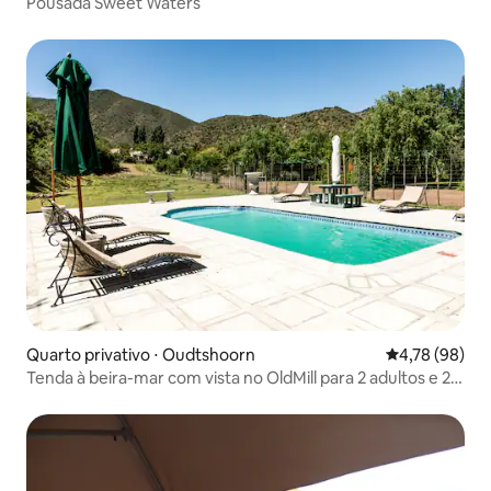
Pousada Sweet Waters
Quarto privativo ⋅ Oudtshoorn
4,78 de uma a
4,78 (98)
Tenda à beira-mar com vista no OldMill para 2 adultos e 2
crianças