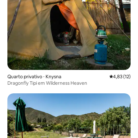
Quarto privativo ⋅ Knysna
4,83 de uma a
4,83 (12)
Dragonfly Tipi em Wilderness Heaven