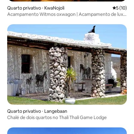
Quarto privativo ⋅ KwaNojoli
5 de uma a
5 (10)
Acampamento Witmos oxwagon | Acampamento de luxo
em tenda
Quarto privativo ⋅ Langebaan
Chalé de dois quartos no Thali Thali Game Lodge