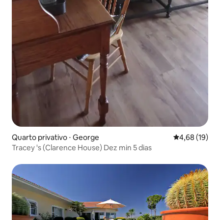
Quarto privativo ⋅ George
4,68 de uma a
4,68 (19)
Tracey 's (Clarence House) Dez min 5 dias