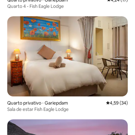
Quarto 4 - Fish Eagle Lodge
Quarto privativo ⋅ Gariepdam
4,59 de uma a
4,59 (34)
Sala de estar Fish Eagle Lodge