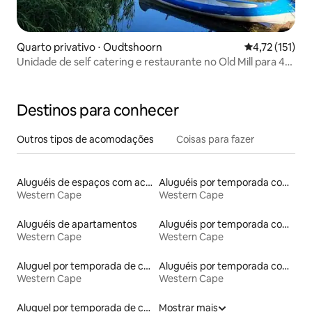
Quarto privativo ⋅ Oudtshoorn
4,72 de uma av
4,72 (151)
Unidade de self catering e restaurante no Old Mill para 4
adultos e 2 crianças
Destinos para conhecer
Outros tipos de acomodações
Coisas para fazer
Aluguéis de espaços com acesso direto a pistas de esqui
Aluguéis por temporada com banheira de hidromassagem
Western Cape
Western Cape
Aluguéis de apartamentos
Aluguéis por temporada com café da manhã
Western Cape
Western Cape
Aluguel por temporada de casas de veraneio
Aluguéis por temporada com banheiro para PCD
Western Cape
Western Cape
Aluguel por temporada de casas na terra
Mostrar mais