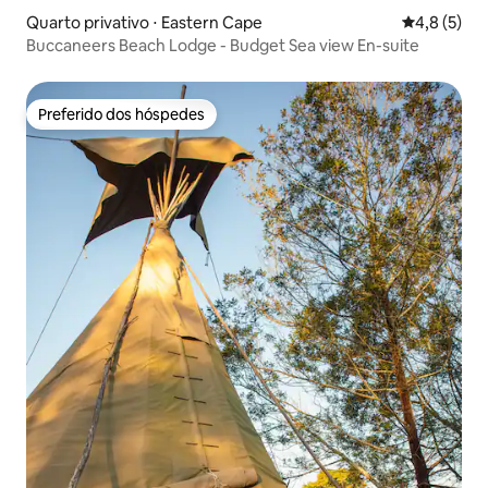
Quarto privativo ⋅ Eastern Cape
4,8 de uma 
4,8 (5)
Buccaneers Beach Lodge - Budget Sea view En-suite
Preferido dos hóspedes
Preferido dos hóspedes