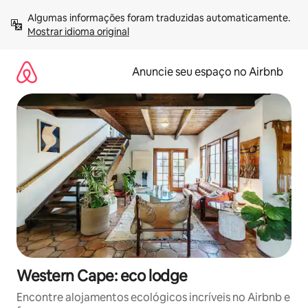
Pular
Algumas informações foram traduzidas automaticamente. 
para
Mostrar idioma original
o
conteúdo
Anuncie seu espaço no Airbnb
Western Cape: eco lodge
Encontre alojamentos ecológicos incríveis no Airbnb e