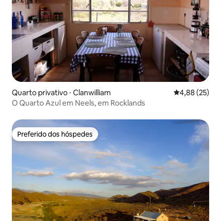
Quarto privativo ⋅ Clanwilliam
4,88 de uma a
4,88 (25)
O Quarto Azul em Neels, em Rocklands
Preferido dos hóspedes
Preferido dos hóspedes