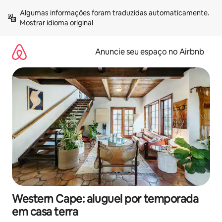
Pular
Algumas informações foram traduzidas automaticamente. 
para
Mostrar idioma original
o
conteúdo
Anuncie seu espaço no Airbnb
Western Cape: aluguel por temporada
em casa terra