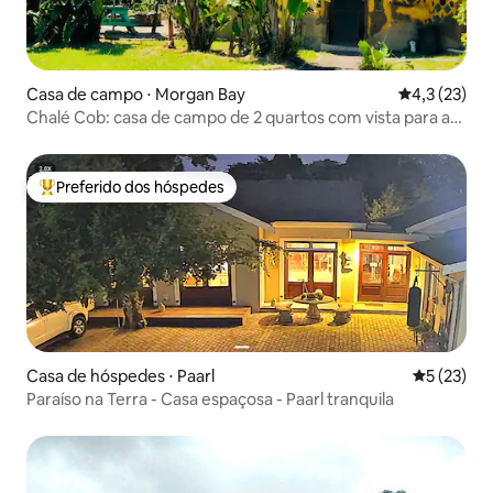
Casa de campo ⋅ Morgan Bay
4,3 de uma a
4,3 (23)
Chalé Cob: casa de campo de 2 quartos com vista para a
floresta
Preferido dos hóspedes
Entre os melhores preferidos dos hóspedes
Casa de hóspedes ⋅ Paarl
5 de uma a
5 (23)
Paraíso na Terra - Casa espaçosa - Paarl tranquila