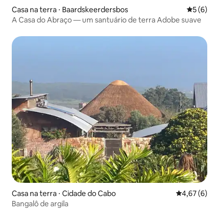
Casa na terra ⋅ Baardskeerdersbos
5 de uma 
5 (6)
A Casa do Abraço — um santuário de terra Adobe suave
Casa na terra ⋅ Cidade do Cabo
4,67 de uma 
4,67 (6)
Bangalô de argila