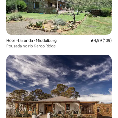
Hotel-fazenda ⋅ Middelburg
4,99 de uma av
4,99 (109)
Pousada no rio Karoo Ridge