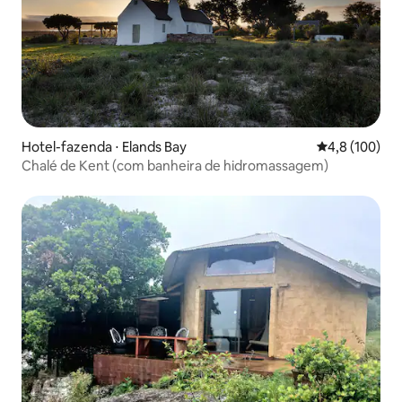
Hotel-fazenda ⋅ Elands Bay
4,8 de uma av
4,8 (100)
Chalé de Kent (com banheira de hidromassagem)