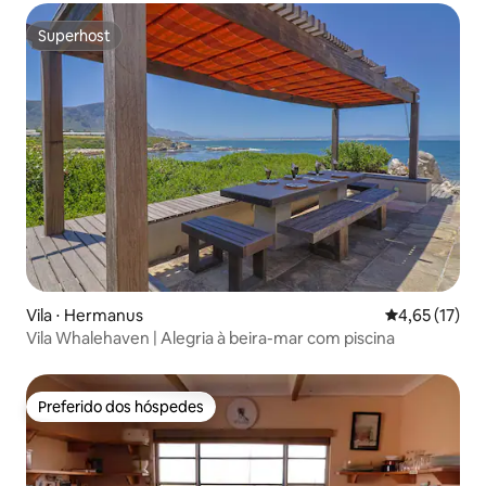
Superhost
Superhost
Vila ⋅ Hermanus
4,65 de uma a
4,65 (17)
Vila Whalehaven | Alegria à beira-mar com piscina
Preferido dos hóspedes
Preferido dos hóspedes