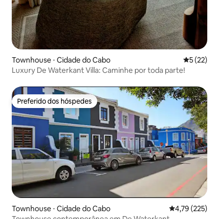
Townhouse ⋅ Cidade do Cabo
5 de uma a
5 (22)
Luxury De Waterkant Villa: Caminhe por toda parte!
Preferido dos hóspedes
Preferido dos hóspedes
Townhouse ⋅ Cidade do Cabo
4,79 de uma av
4,79 (225)
Townhouse contemporânea em De Waterkant