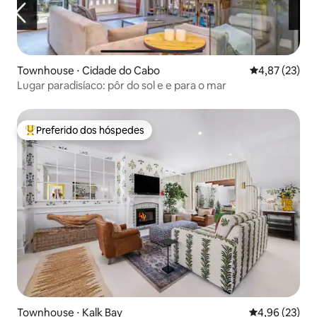
Townhouse ⋅ Cidade do Cabo
4,87 de uma a
4,87 (23)
Lugar paradisíaco: pôr do sol e e para o mar
Preferido dos hóspedes
Entre os melhores preferidos dos hóspedes
Townhouse ⋅ Kalk Bay
4,96 de uma a
4,96 (23)