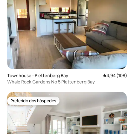
Townhouse ⋅ Plettenberg Bay
4,94 de uma av
4,94 (108)
Whale Rock Gardens No 5 Plettenberg Bay
Preferido dos hóspedes
Preferido dos hóspedes