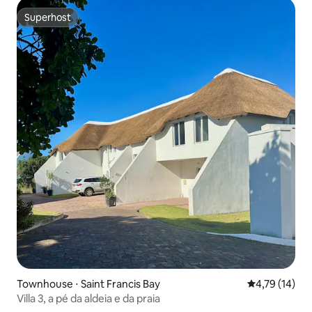
Superhost
Superhost
Townhouse ⋅ Saint Francis Bay
4,79 de uma a
4,79 (14)
Villa 3, a pé da aldeia e da praia