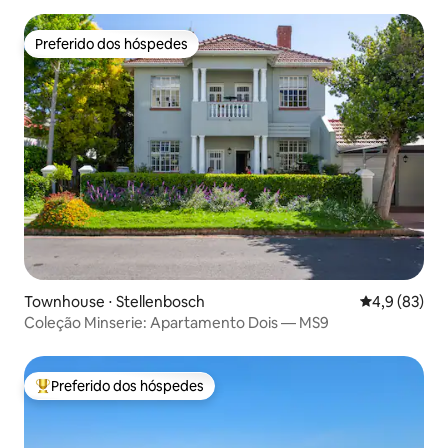
Preferido dos hóspedes
Preferido dos hóspedes
Townhouse ⋅ Stellenbosch
4,9 de uma a
4,9 (83)
Coleção Minserie: Apartamento Dois — MS9
Preferido dos hóspedes
Entre os melhores preferidos dos hóspedes