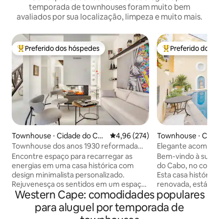
temporada de townhouses foram muito bem
avaliados por sua localização, limpeza e muito mais.
Preferido dos hóspedes
Preferido dos 
Entre os melhores preferidos dos hóspedes
Entre os melhore
Townhouse ⋅ Cidade do Cab
4,96 de uma avaliação média de 
4,96 (274)
Townhouse ⋅ Cida
o
o
Townhouse dos anos 1930 reformada
Elegante acomoda
com terraço
Green Point, com p
Encontre espaço para recarregar as
Bem-vindo à sua b
pé a todos os luga
energias em uma casa histórica com
do Cabo, no coraç
design minimalista personalizado.
Esta casa históri
Rejuvenesça os sentidos em um espaço
renovada, está ro
Western Cape: comodidades populares
esteticamente relaxante com um tema
enormes, proporc
monocromático, uma mistura de
tranquilo. A resid
para aluguel por temporada de
acabamentos contemporâneos e
elementos de desig