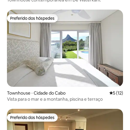
Preferido dos hóspedes
Preferido dos hóspedes
Townhouse ⋅ Cidade do Cabo
5 de uma a
5 (12)
Vista para o mar e a montanha, piscina e terraço
Preferido dos hóspedes
Preferido dos hóspedes