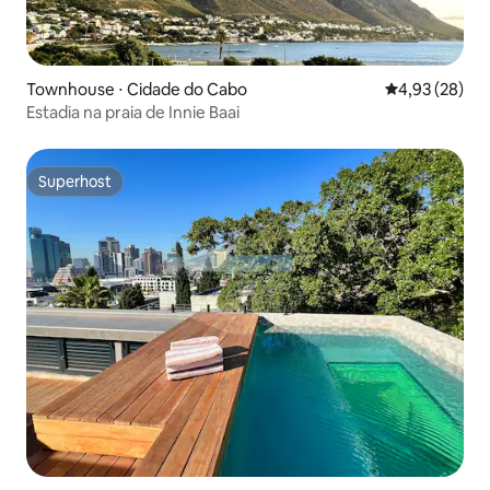
Townhouse ⋅ Cidade do Cabo
4,93 de uma a
4,93 (28)
Estadia na praia de Innie Baai
Superhost
Superhost