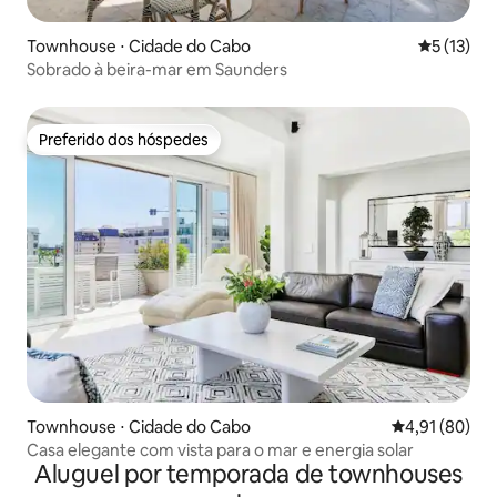
Townhouse ⋅ Cidade do Cabo
5 de uma a
5 (13)
Sobrado à beira-mar em Saunders
Preferido dos hóspedes
Preferido dos hóspedes
Townhouse ⋅ Cidade do Cabo
4,91 de uma a
4,91 (80)
Casa elegante com vista para o mar e energia solar
Aluguel por temporada de townhouses