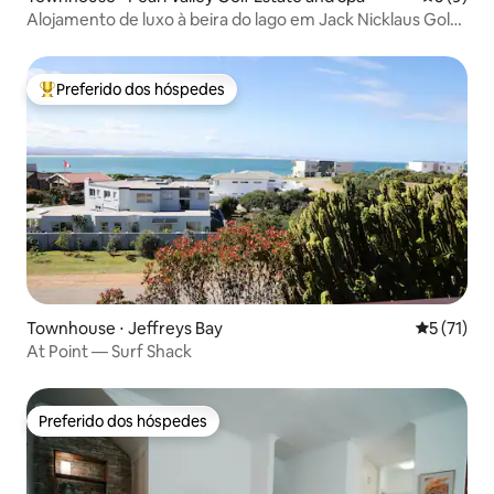
Alojamento de luxo à beira do lago em Jack Nicklaus Golf
Estate.
Preferido dos hóspedes
Entre os melhores preferidos dos hóspedes
Townhouse ⋅ Jeffreys Bay
5 de uma a
5 (71)
At Point — Surf Shack
Preferido dos hóspedes
Preferido dos hóspedes