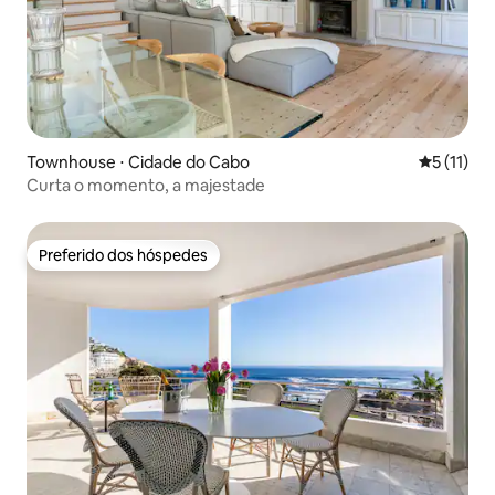
Townhouse ⋅ Cidade do Cabo
5 de uma a
5 (11)
Curta o momento, a majestade
Preferido dos hóspedes
Preferido dos hóspedes