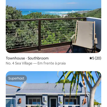
Townhouse ⋅ Southbroom
5 de uma a
5 (20)
No. 4 Sea Village — Em frente à praia
Superhost
Superhost