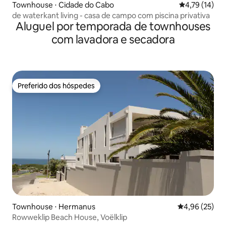
Townhouse ⋅ Cidade do Cabo
4,79 de uma a
4,79 (14)
de waterkant living - casa de campo com piscina privativa
Aluguel por temporada de townhouses
com lavadora e secadora
Preferido dos hóspedes
Preferido dos hóspedes
Townhouse ⋅ Hermanus
4,96 de uma a
4,96 (25)
Rowweklip Beach House, Voëlklip