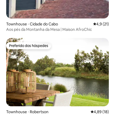
Townhouse ⋅ Cidade do Cabo
4,9 de uma a
4,9 (21)
Aos pés da Montanha da Mesa | Maison AfroChic
Preferido dos hóspedes
Preferido dos hóspedes
Townhouse ⋅ Robertson
4,89 de uma a
4,89 (18)