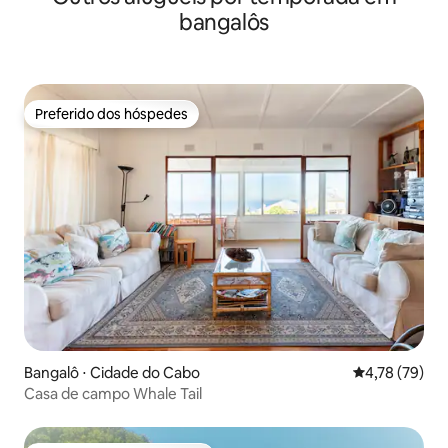
bangalôs
Preferido dos hóspedes
Preferido dos hóspedes
Bangalô ⋅ Cidade do Cabo
4,78 de uma a
4,78 (79)
Casa de campo Whale Tail