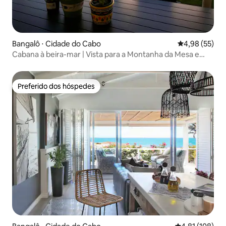
Bangalô ⋅ Cidade do Cabo
4,98 de uma a
4,98 (55)
Cabana à beira-mar | Vista para a Montanha da Mesa e
piscina
Preferido dos hóspedes
Preferido dos hóspedes