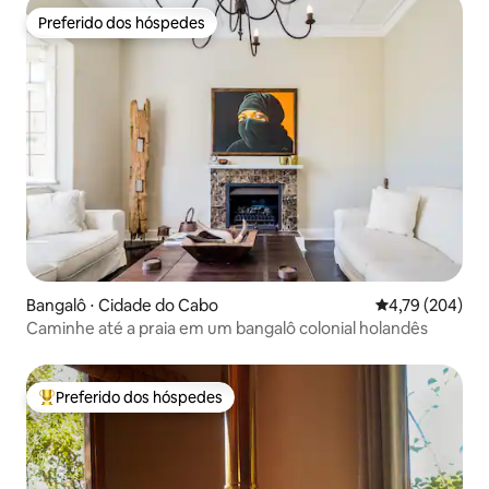
Preferido dos hóspedes
Preferido dos hóspedes
Bangalô ⋅ Cidade do Cabo
4,79 de uma av
4,79 (204)
Caminhe até a praia em um bangalô colonial holandês
Preferido dos hóspedes
Entre os melhores preferidos dos hóspedes