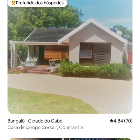
Preferido dos hóspedes
Entre os melhores preferidos dos hóspedes
Bangalô ⋅ Cidade do Cabo
4,84 de uma a
4,84 (70)
Casa de campo Corsair, Constantia