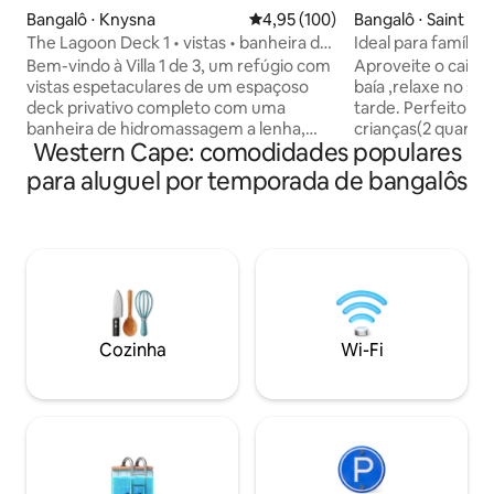
Bangalô ⋅ Knysna
4,95 de uma avaliação média de 
4,95 (100)
Bangalô ⋅ Saint He
The Lagoon Deck 1 • vistas • banheira de
Ideal para família
hidromassagem • Wi-Fi •
HIDROMASSAGEM, 
Bem-vindo à Villa 1 de 3, um refúgio com
Aproveite o caia
Estacionamento
animais de estim
vistas espetaculares de um espaçoso
baía ,relaxe no st
deck privativo completo com uma
tarde. Perfeito par
banheira de hidromassagem a lenha,
crianças(2 quartos 
Western Cape: comodidades populares
uma churrasqueira a gás e assentos.
a 40 metros da ca
Localizado centralmente, a uma curta
nadar/andar de ca
para aluguel por temporada de bangalôs
caminhada do animado centro da cidade
rochas. A casa de
de Knysna. Cada unidade é
aconchegante, é u
cuidadosamente projetada para a
stoep é grande, m
conveniência dos hóspedes, com uma
noites são fresca
cozinha totalmente equipada, internet
de hidromassagem
de alta velocidade, DStv e televisões
mediante acordo 1 hora e meia da
inteligentes. Todas as unidades estão
Cidade do Cabo Um lugar para criar
equipadas com sistemas solares e a gás,
memórias! Passeio
Cozinha
Wi-Fi
juntamente com estacionamento
ou então apenas re
seguro fora da rua para sua segurança e
conveniência.