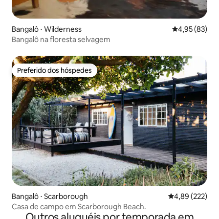
Bangalô ⋅ Wilderness
4,95 de uma a
4,95 (83)
Bangalô na floresta selvagem
Preferido dos hóspedes
Preferido dos hóspedes
Bangalô ⋅ Scarborough
4,89 de uma av
4,89 (222)
Casa de campo em Scarborough Beach.
Outros aluguéis por temporada em