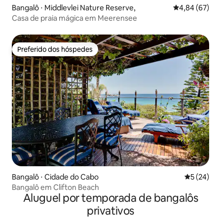
Bangalô ⋅ Middlevlei Nature Reserve,
4,84 de uma a
4,84 (67)
Casa de praia mágica em Meerensee
Preferido dos hóspedes
Preferido dos hóspedes
Bangalô ⋅ Cidade do Cabo
5 de uma a
5 (24)
Bangalô em Clifton Beach
Aluguel por temporada de bangalôs
privativos