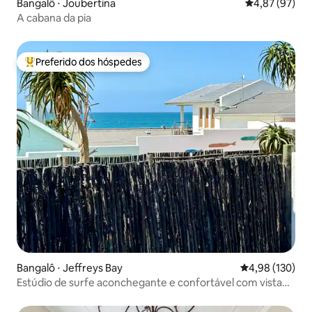
Bangalô ⋅ Joubertina
4,87 de uma a
4,87 (97)
A cabana da pia
Preferido dos hóspedes
Entre os melhores preferidos dos hóspedes
Bangalô ⋅ Jeffreys Bay
4,98 de uma av
4,98 (130)
Estúdio de surfe aconchegante e confortável com vista
para o mar