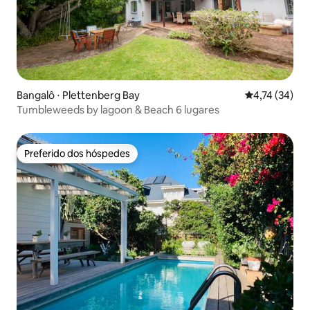
Bangalô ⋅ Plettenberg Bay
4,74 de uma a
4,74 (34)
Tumbleweeds by lagoon & Beach 6 lugares
Preferido dos hóspedes
Preferido dos hóspedes