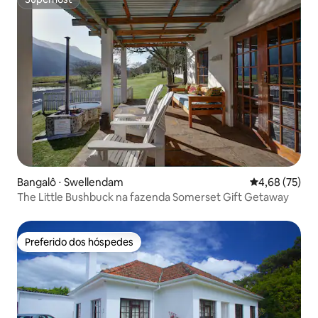
Superhost
Bangalô ⋅ Swellendam
4,68 de uma a
4,68 (75)
The Little Bushbuck na fazenda Somerset Gift Getaway
Preferido dos hóspedes
Preferido dos hóspedes