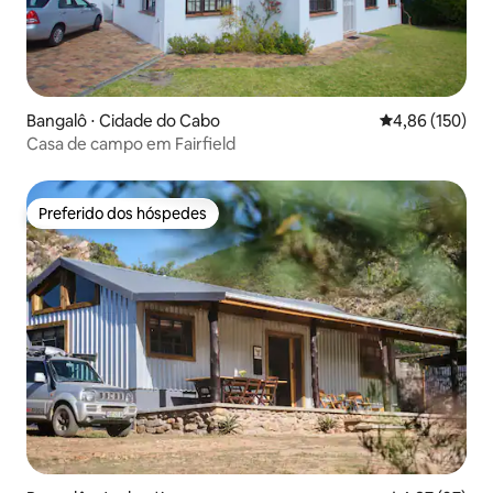
Bangalô ⋅ Cidade do Cabo
4,86 de uma av
4,86 (150)
Casa de campo em Fairfield
Preferido dos hóspedes
Preferido dos hóspedes