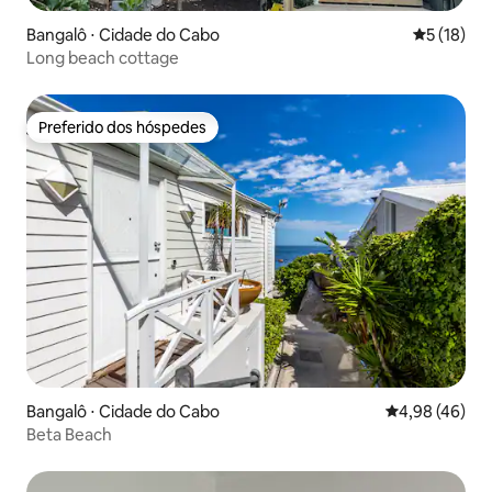
Bangalô ⋅ Cidade do Cabo
5 de uma a
5 (18)
Long beach cottage
Preferido dos hóspedes
Preferido dos hóspedes
Bangalô ⋅ Cidade do Cabo
4,98 de uma a
4,98 (46)
Beta Beach