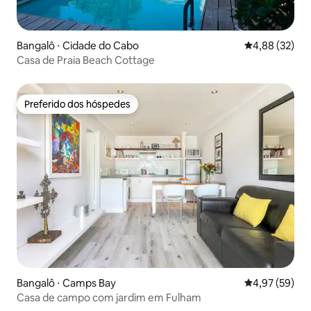
Bangalô ⋅ Cidade do Cabo
4,88 de uma a
4,88 (32)
Casa de Praia Beach Cottage
Preferido dos hóspedes
Preferido dos hóspedes
Bangalô ⋅ Camps Bay
4,97 de uma a
4,97 (59)
Casa de campo com jardim em Fulham