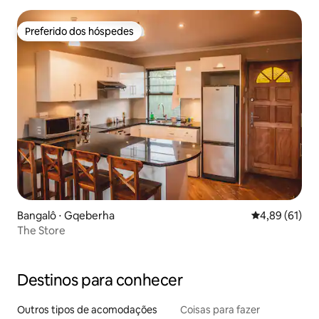
Preferido dos hóspedes
Preferido dos hóspedes
Bangalô ⋅ Gqeberha
4,89 de uma a
4,89 (61)
The Store
Destinos para conhecer
Outros tipos de acomodações
Coisas para fazer