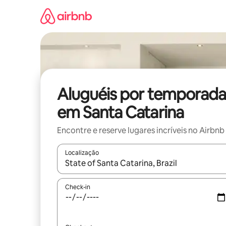
Pular
para
o
conteúdo
Aluguéis por temporada
em Santa Catarina
Encontre e reserve lugares incríveis no Airbnb
Localização
Quando os resultados estiverem disponíveis, expl
Check-in