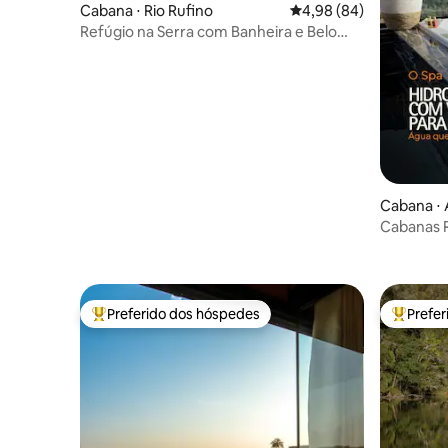
Cabana ⋅ Rio Rufino
4,98 de uma avaliação 
4,98 (84)
Refúgio na Serra com Banheira e Belo
Nascer do Sol
Cabana ⋅
Cabanas R
Preferido dos hóspedes
Prefe
Entre os melhores preferidos dos hóspedes
Entre os