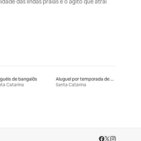
dade das lindas praias e o agito que atrai
guéis de bangalôs
Aluguel por temporada de casas arredondadas
ta Catarina
Santa Catarina