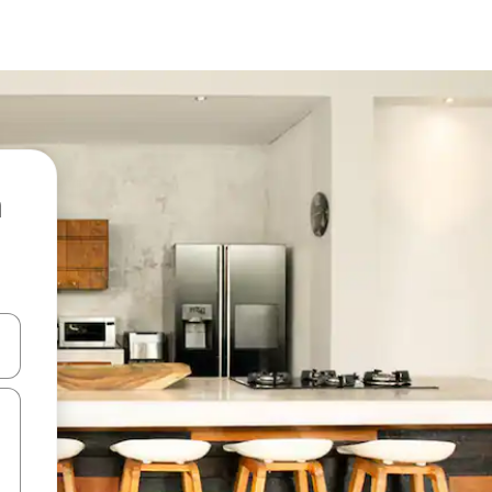
ore-os usando as seta para cima e para baixo do teclado ou tocando e