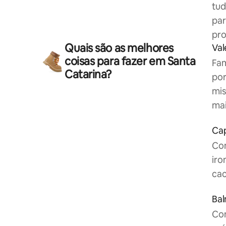
tud
par
pro
Quais são as melhores
Val
coisas para fazer em Santa
Fam
Catarina?
por
mis
mai
Cap
Com
iro
cac
Bal
Com