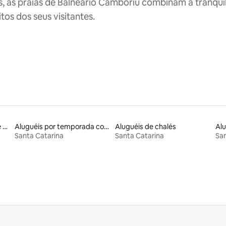
s, as praias de Balneário Camboriú combinam a tranquili
tos dos seus visitantes.
Aluguel por temporada de microcasas
Aluguéis por temporada com cama de altura acessível
Aluguéis de chalés
Alu
Santa Catarina
Santa Catarina
San