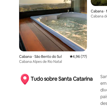
Cabana ⋅ 
Cabana do
Elegante
Cabana ⋅ São Bento do Sul
4,96 de uma avaliação 
4,96 (77)
Cabana Alpes de Rio Natal
San
Tudo sobre Santa Catarina
em 
div
paí
des