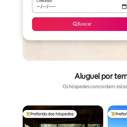
Checkout
Buscar
Aluguel por te
Os hóspedes concordam: estas
Preferido dos hóspedes
Prefe
Entre os melhores preferidos dos hóspedes
Entre os