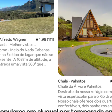
 Alfredo Wagner
4,98 de uma avaliação média de 5, 111 avalia
4,98 (111)
ada - Melhor vista e
de da Serra
Home - Meio do Nada Cabanas
r que não se
e sente. A 1037m de altitude, a
trega uma vista 360° que
 e um silêncio que reseta a
dia começa acima das nuvens,
média de 5, 82 avaliações
o particular só pra quem está
Chalé ⋅ Palmitos
4
furô de madeira de 1000L,
Chalé da Árvore Palmitos
e com hidro, transforma a
Desfrute do nosso refúgio co
 algo único. À noite, a lareira
vista espetacular para o Rio Uru
corpo, enquanto o céu
Nosso chalé oferece dois quart
 rouba a cena. Sem vizinhos,
confortáveis, dois banheiros a
, sem filtros. Puro, raro,
pulares em aluguel por temporada em
uma cozinha totalmente equip
vel.