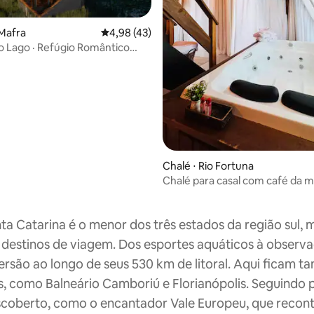
Mafra
4,98 de uma avaliação média de 5, 43 avalia
4,98 (43)
 Lago · Refúgio Romântico
média de 5, 77 avaliações
Chalé ⋅ Rio Fortuna
Chalé para casal com café da 
hidromassagem
ta Catarina é o menor dos três estados da região sul, 
destinos de viagem. Dos esportes aquáticos à observa
ersão ao longo de seus 530 km de litoral. Aqui ficam 
s, como Balneário Camboriú e Florianópolis. Seguindo pa
coberto, como o encantador Vale Europeu, que reconta 