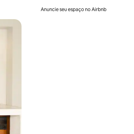
Anuncie seu espaço no Airbnb
 deslizando o dedo na tela.