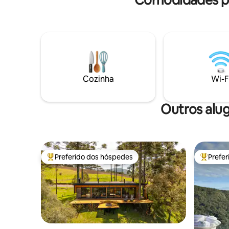
Refúgio para casais que buscam
privacidade e experiências especiais. 🌌
DESIGN E TECNOLOGIA Teto de vidro,
cortinas, TV e luzes guiadas pela Alexa,
trazendo luxo e comodidade 💍
EXPERIÊNCIA COMPLETA Ideal para
pedidos de casamento, lua de mel, entre
outros ♥️ Solicite decoração romântica
Cozinha
Wi-F
Outros alu
Preferido dos hóspedes
Prefe
Entre os melhores preferidos dos hóspedes
Entre os