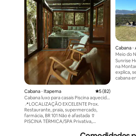
Cabana ⋅
Meio do N
privacida
Sunrise 
na Montanha É o tipo de luga
explica, s
cabana en
hipnotiza
mente. O 
Cabana ⋅ Itapema
5 de uma avaliação 
5 (82)
espetácul
Cabana luxo para casais Piscina aquecida
aqui. O o
Vista Mar
📍LOCALIZAÇÃO EXCELENTE Prox.
aquecido 
Restaurante, praia, supermercado,
estadia em
farmácia, BR 101 Não é afastada 👙
aquece o 
PISCINA TÉRMICA/SPA Privativa,
estrelado
aquecida, com borda infinita e teto de
sem pressa
vidro 🌳 🌊 NATUREZA E PRIVACIDADE
Comodidades po
inesquecí