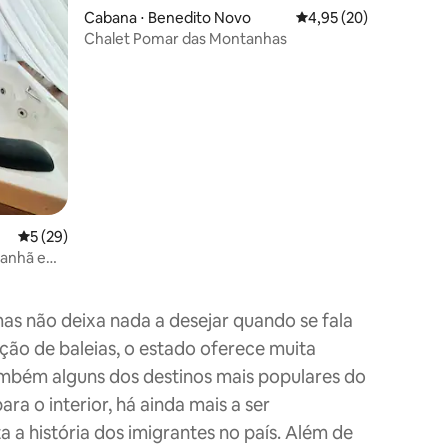
Cabana ⋅ Benedito Novo
4,95 de uma avaliação
4,95 (20)
Chalet Pomar das Montanhas
ções
5 de uma avaliação média de 5, 29 avaliações
5 (29)
manhã e
mas não deixa nada a desejar quando se fala
ção de baleias, o estado oferece muita
também alguns dos destinos mais populares do
ra o interior, há ainda mais a ser
a história dos imigrantes no país. Além de