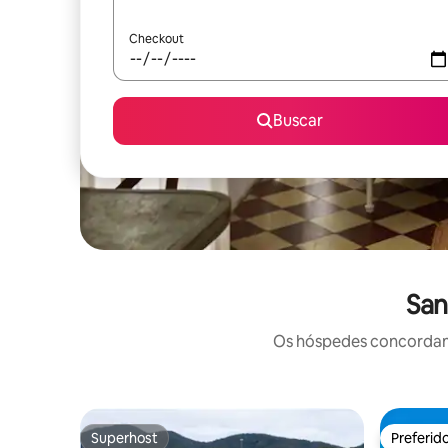
Checkout
Buscar
San
Os hóspedes concordam: 
Superhost
Preferid
Superhost
Preferid