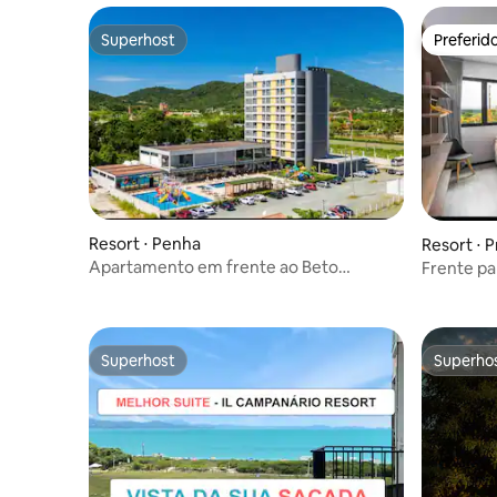
Superhost
Preferid
Superhost
Preferid
Resort ⋅ Penha
Resort ⋅ 
Itapocoró
Apartamento em frente ao Beto
Frente pa
Carrero, lazer completo + monitores
para o Ma
Superhost
Superho
Superhost
Superho