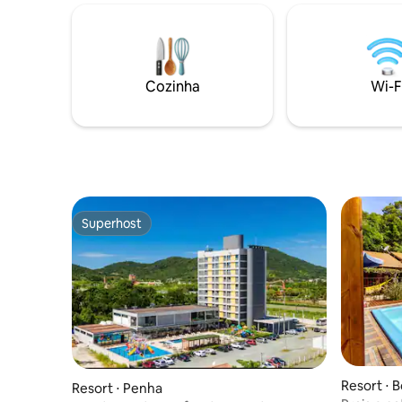
mais fam
estacionamento incluso com vagas
rotativas. 5-No Resort há piscinas, áreas
de lazer, SPA, salão de jogos adulto e
infantil. CONHEÇA AS 14 PRAIAS DE
PENHA, BETO CARRERO. ESTAMOS A 30
Cozinha
Wi-F
M DE BALNEARIO 1
Superhost
Superhost
Resort ⋅ 
Resort ⋅ Penha