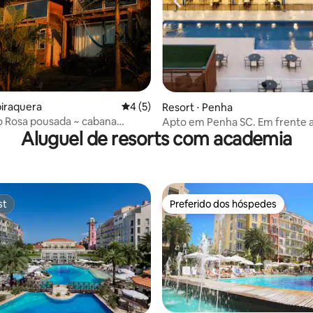
édia de 5, 194 avaliações
biraquera
4 de uma avaliação média de 5, 5 avalia
4 (5)
Resort ⋅ Penha
o Rosa pousada ~ cabana
Apto em Penha SC. Em frente ao Beto
Aluguel de resorts com academia
Carrero.
st
Preferido dos hóspedes
st
Preferido dos hóspedes