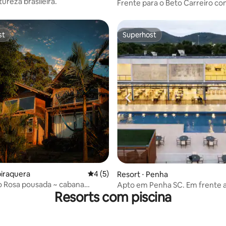
tureza brasileira.
Itapocorói
Frente para o Beto Carreiro co
para o Mar
st
Superhost
st
Superhost
édia de 5, 194 avaliações
biraquera
4 de uma avaliação média de 5, 5 avalia
4 (5)
Resort ⋅ Penha
o Rosa pousada ~ cabana
Apto em Penha SC. Em frente ao Beto
Resorts com piscina
Carrero.