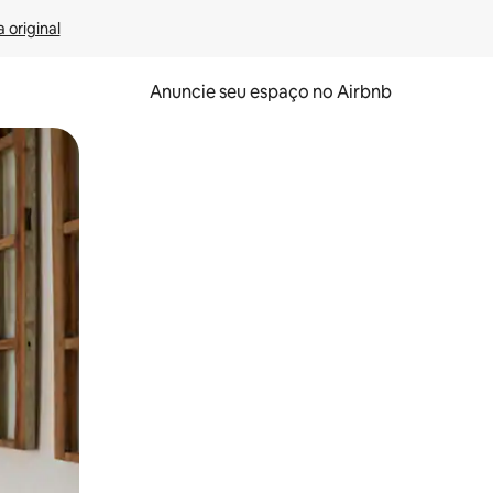
 original
Anuncie seu espaço no Airbnb
 deslizando o dedo na tela.