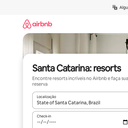
Pular
Algu
para
o
conteúdo
Santa Catarina: resorts
Encontre resorts incríveis no Airbnb e faça su
reserva
Localização
Quando os resultados estiverem disponíveis, expl
Check-in