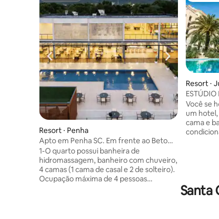
Resort ⋅ 
l
ESTÚDIO
Campanári
Você se h
um hotel,
cama e b
Resort ⋅ Penha
condicion
Apto em Penha SC. Em frente ao Beto
repostos 
Carrero.
serviços 
1-O quarto possui banheira de
restriçõe
hidromassagem, banheiro com chuveiro,
monitores
4 camas (1 cama de casal e 2 de solteiro).
infantis 
Ocupação máxima de 4 pessoas
Santa 
amplo es
adultos/crianças). 3-O café da
aos peque
manhã/almoço/janta não é incluso na
metros do
hospedagem, porém há um restaurante
shopping 
com opções de buffet e A lá carte. 4-