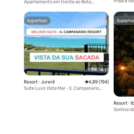
Praia e na
Apartamento em frente ao Beto
Carrero, lazer completo + monitores
Superhost
Superho
Superhost
Superho
Resort ⋅ Jurerê
4,89 de uma avaliação m
4,89 (194)
Suite Luxo Vista Mar - IL Campanario
Resort Jurerê
Resort ⋅ I
Sonhos d
completa