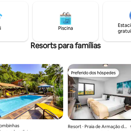
osos.
Estac
i
Piscina
gratui
Resorts para famílias
Preferido dos hóspedes
Preferido dos hóspedes
Bombinhas
Resort ⋅ Praia de Armação do