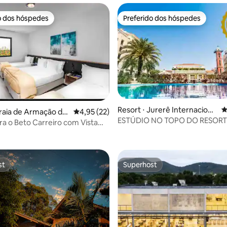
o dos hóspedes
Preferido dos hóspedes
o dos hóspedes
Preferido dos hóspedes
Resort ⋅ Jurerê Internaciona
4
Praia de Armação do
4,95 de uma avaliação média de 5, 22 avalia
4,95 (22)
l
ESTÚDIO NO TOPO DO RESORT
i
ra o Beto Carreiro com Vista
Campanário Jurere Internacion
r
st
Superhost
st
Superhost