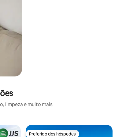
ções
o, limpeza e muito mais.
Resort ⋅
Preferido dos hóspedes
Preferi
os hóspedes
Preferido dos hóspedes
Preferi