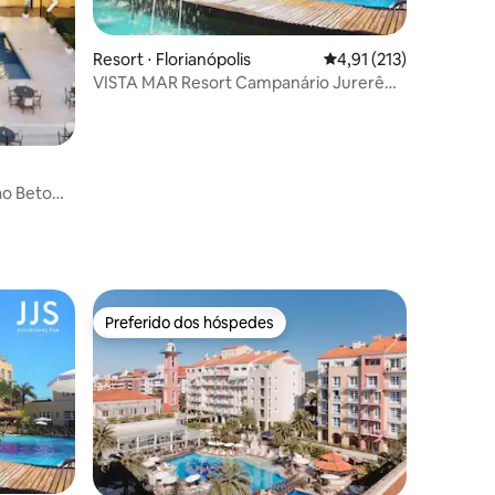
Resort ⋅ Florianópolis
4,91 de uma avaliação 
4,91 (213)
VISTA MAR Resort Campanário Jurerê
Internacional
ções
Preferido dos hóspedes
Preferido dos hóspedes