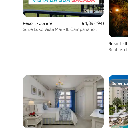
Resort ⋅ Jurerê
4,89 de uma avaliação m
4,89 (194)
Suite Luxo Vista Mar - IL Campanario
Resort Jurerê
Resort ⋅ I
Sonhos d
completa
Superho
Superho