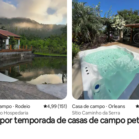
édia de 5, 157 avaliações
ampo ⋅ Rodeio
4,99 de uma avaliação média de 5, 151 avalia
4,99 (151)
Casa de campo ⋅ Orleans
4
ho Hospedaria
Sítio Caminho da Serra
 por temporada de casas de campo pet 