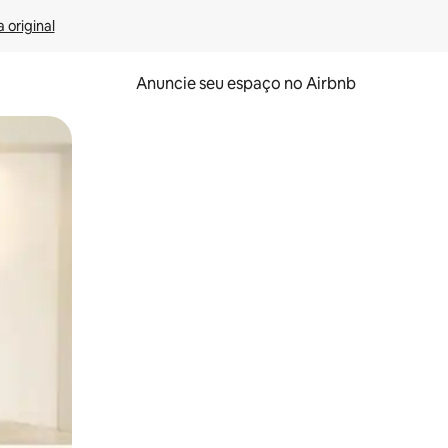
 original
Anuncie seu espaço no Airbnb
 deslizando o dedo na tela.