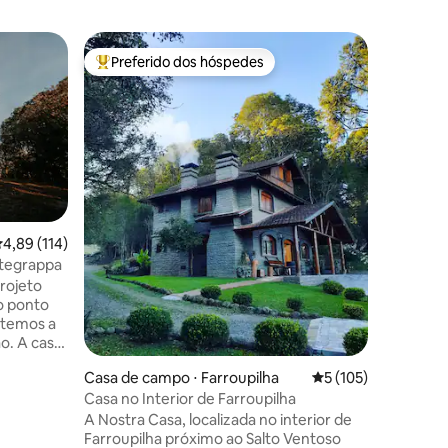
Casa de 
Preferido dos hóspedes
Prefe
Entre os melhores preferidos dos hóspedes
Entre o
ro da Imp
Aconcheg
experiênc
A casa é 
privativ
vista par
banheiro
king siz
social, s
condicio
para refe
,89 de uma avaliação média de 5, 114 avaliações
4,89 (114)
cozinha 
ntegrappa
propried
rojeto
deixe de 
no ponto
derivado
 temos a
algumas 
ão. A casa
cardápio.
erior com
Casa de campo ⋅ Farroupilha
5 de uma avaliação 
5 (105)
âmica para
Casa no Interior de Farroupilha
 Sala e
 andar
A Nostra Casa, localizada no interior de
ções
k externo
Farroupilha próximo ao Salto Ventoso