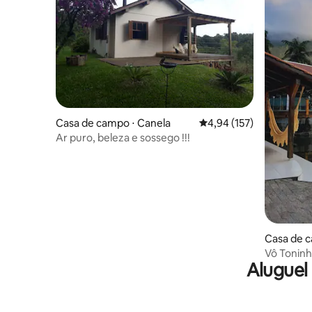
Casa de campo ⋅ Canela
4,94 de uma avaliação m
4,94 (157)
Ar puro, beleza e sossego !!!
Casa de c
Vô Tonin
Aluguel