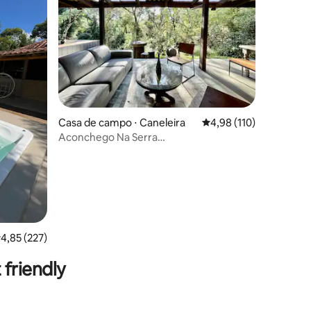
Casa de campo ⋅ Caneleira
4,98 de uma avaliação 
4,98 (110)
Aconchego Na Serra
|Sinuca|Lareira|AC|Churrasq|
ções
,85 de uma avaliação média de 5, 227 avaliações
4,85 (227)
friendly