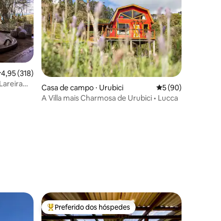
,95 de uma avaliação média de 5, 318 avaliações
4,95 (318)
Lareira
ções
Casa de campo ⋅ Urubici
5 de uma avaliação
5 (90)
A Villa mais Charmosa de Urubici • Lucca
Preferido dos hóspedes
Entre os melhores preferidos dos hóspedes