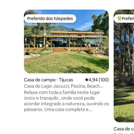
Preferido dos hóspedes
Prefe
Preferido dos hóspedes
Entre os
Casa de campo ⋅ Tijucas
4,94 de uma avaliação m
4,94 (100)
Casa do Lago-Jacuzzi, Piscina, Beach
Tenis, Jogos
Relaxe com toda a família neste lugar
único e tranquilo , onde você pode
acordar integrado a natureza, ouvindo os
pássaros. Uma casa completa e
aconchegante, com lareira interna, 4
quartos , sendo 3 suites voltadas para o
lago, quadra de beach tenis,piscina,Roda
Casa de 
de Fogo, sala de Jogos c/Pebolin, Ping