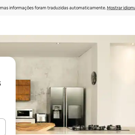
mas informações foram traduzidas automaticamente. 
Mostrar idioma
s
ore-os usando as seta para cima e para baixo do teclado ou tocando e