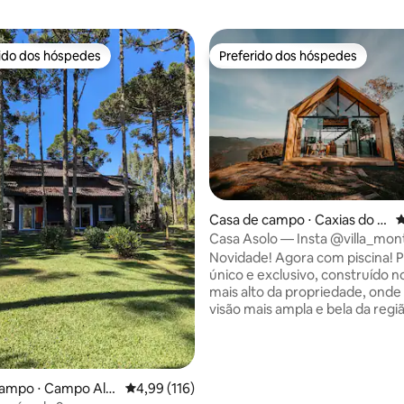
rido dos hóspedes
Preferido dos hóspedes
 melhores preferidos dos hóspedes
Preferido dos hóspedes
Casa de campo ⋅ Caxias do S
4
ul
Casa Asolo — Insta @villa_mo
édia de 5, 100 avaliações
Novidade! Agora com piscina! P
único e exclusivo, construído 
mais alto da propriedade, onde
visão mais ampla e bela da regi
possui uma suíte no andar sup
banheira de hidro, vista panor
as montanhas e o nascer do sol.
cozinha integrados no primeiro
campo ⋅ Campo Ale
4,99 de uma avaliação média de 5, 116 avalia
4,99 (116)
com banheiro, sofá cama e dec