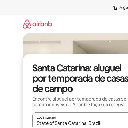
Pular
Algu
para
o
conteúdo
Santa Catarina: aluguel
por temporada de casa
de campo
Encontre aluguel por temporada de casas de
campo incríveis no Airbnb e faça sua reserva
Localização
Quando os resultados estiverem disponíveis, expl