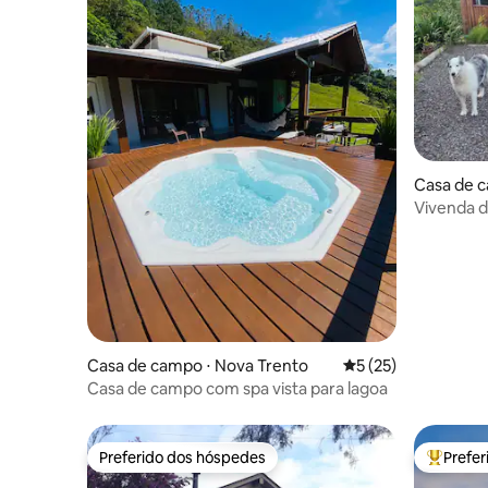
Casa de c
Vivenda d
aquecida
Casa de campo ⋅ Nova Trento
5 de uma avaliação 
5 (25)
Casa de campo com spa vista para lagoa
Preferido dos hóspedes
Prefe
Preferido dos hóspedes
Entre os