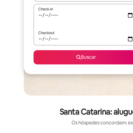
Check-in
Checkout
Buscar
Santa Catarina: alug
Os hóspedes concordam: est