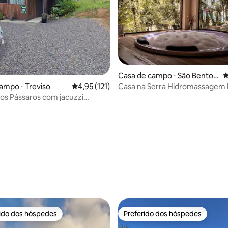
Casa de campo ⋅ São Bento
4
do Sul
Casa na Serra Hidromassagem 
ampo ⋅ Treviso
4,95 de uma avaliação média de 5, 121 avalia
4,95 (121)
Vista da mata
os Pássaros com jacuzzi
média de 5, 25 avaliações
rido dos hóspedes
Preferido dos hóspedes
 melhores preferidos dos hóspedes
Preferido dos hóspedes