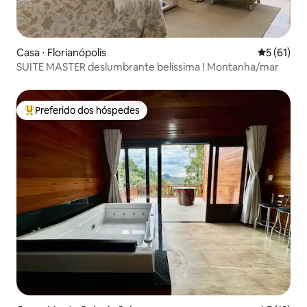
Casa ⋅ Florianópolis
5 de uma a
5 (61)
SUITE MASTER deslumbrante belíssima ! Montanha/mar
Preferido dos hóspedes
Entre os melhores preferidos dos hóspedes