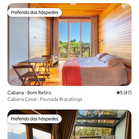
Preferido dos hóspedes
Preferido dos hóspedes
Cabana ⋅ Bom Retiro
5 de uma a
5 (47)
Cabana Casal - Pousada Bracatinga
Preferido dos hóspedes
Preferido dos hóspedes