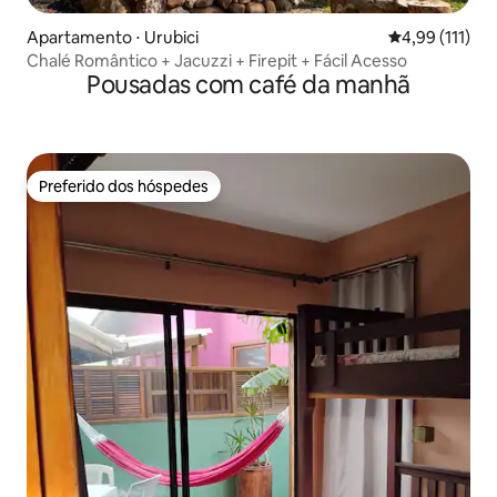
Apartamento ⋅ Urubici
4,99 de uma av
4,99 (111)
Chalé Romântico + Jacuzzi + Firepit + Fácil Acesso
Pousadas com café da manhã
Preferido dos hóspedes
Preferido dos hóspedes