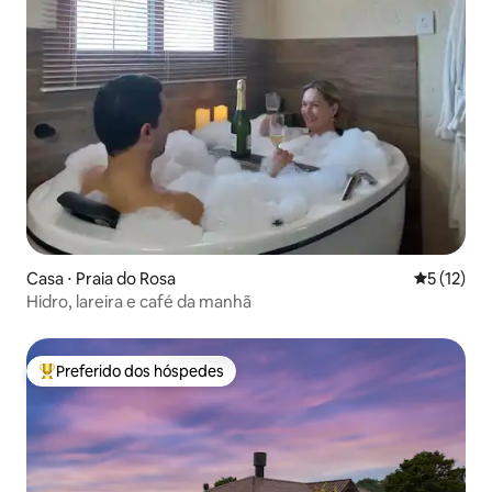
Casa ⋅ Praia do Rosa
5 de uma a
5 (12)
Hidro, lareira e café da manhã
Preferido dos hóspedes
Entre os melhores preferidos dos hóspedes