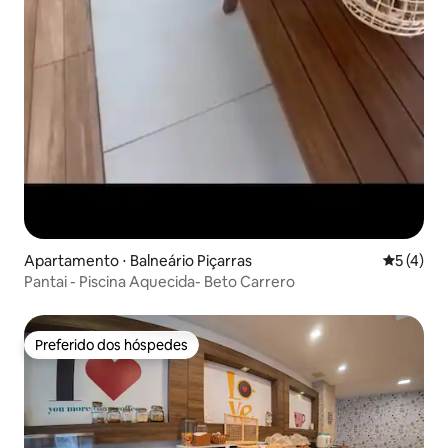
Apartamento ⋅ Balneário Piçarras
5 de uma 
5 (4)
Pantai - Piscina Aquecida- Beto Carrero
Preferido dos hóspedes
Preferido dos hóspedes