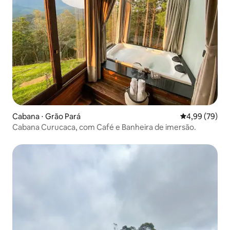
Cabana ⋅ Grão Pará
4,99 de uma a
4,99 (79)
Cabana Curucaca, com Café e Banheira de imersão.