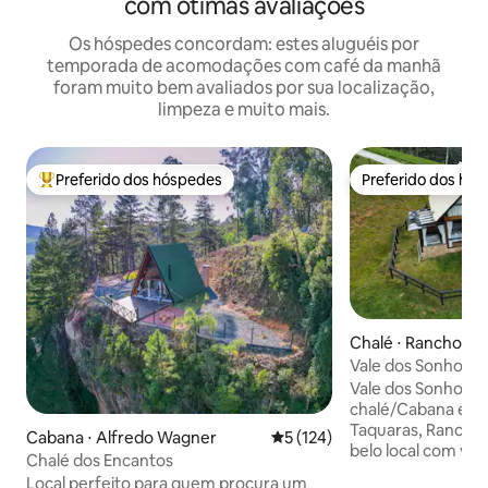
com ótimas avaliações
Os hóspedes concordam: estes aluguéis por
temporada de acomodações com café da manhã
foram muito bem avaliados por sua localização,
limpeza e muito mais.
Preferido dos hóspedes
Preferido dos hó
Entre os melhores preferidos dos hóspedes
Preferido dos hó
Chalé ⋅ Rancho Q
Vale dos Sonhos E
Taquaras - RQ
Vale dos Sonhos E
chalé/Cabana está 
Taquaras, Rancho
Cabana ⋅ Alfredo Wagner
5 de uma avaliação média de 
5 (124)
belo local com vi
Chalé dos Encantos
todo conforto pra
Local perfeito para quem procura um