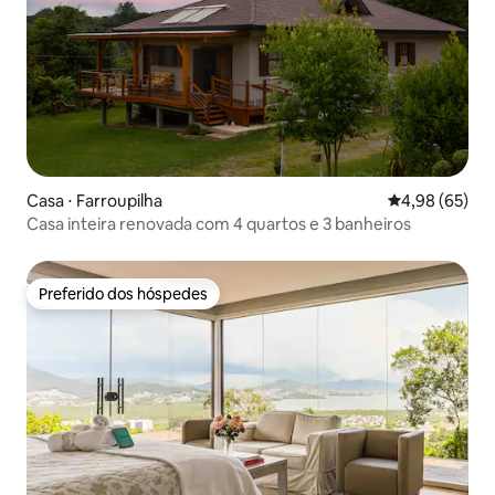
Casa ⋅ Farroupilha
4,98 de uma a
4,98 (65)
Casa inteira renovada com 4 quartos e 3 banheiros
Preferido dos hóspedes
Preferido dos hóspedes