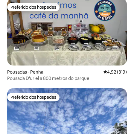
Preferido dos hóspedes
Preferido dos hóspedes
Pousadas ⋅ Penha
4,92 de uma av
4,92 (319)
Pousada D'uriel a 800 metros do parque
Preferido dos hóspedes
Preferido dos hóspedes