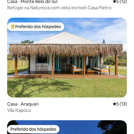
Casa ⋅ Monte Belo do Sul
5 de uma a
5 (12)
Refúgio na Natureza com vista incrível-Casa Pietro
Preferido dos hóspedes
Entre os melhores preferidos dos hóspedes
Casa ⋅ Araquari
5 de uma a
5 (13)
Vila Itapocu
Preferido dos hóspedes
Preferido dos hóspedes