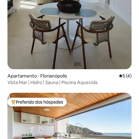
Apartamento ⋅ Florianópolis
5 de uma 
5 (4)
Vista Mar | Hidro | Sauna | Piscina Aquecida
Preferido dos hóspedes
Entre os melhores preferidos dos hóspedes