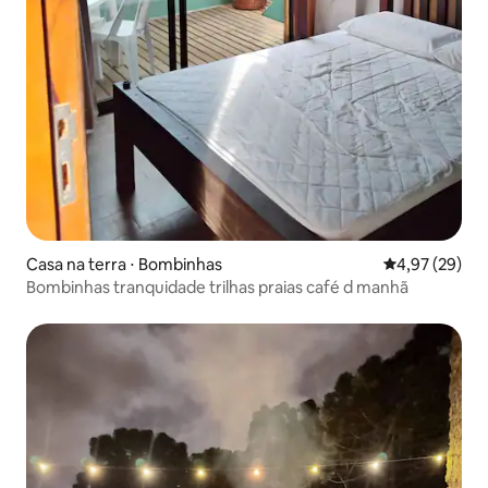
Casa na terra ⋅ Bombinhas
4,97 de uma a
4,97 (29)
Bombinhas tranquidade trilhas praias café d manhã