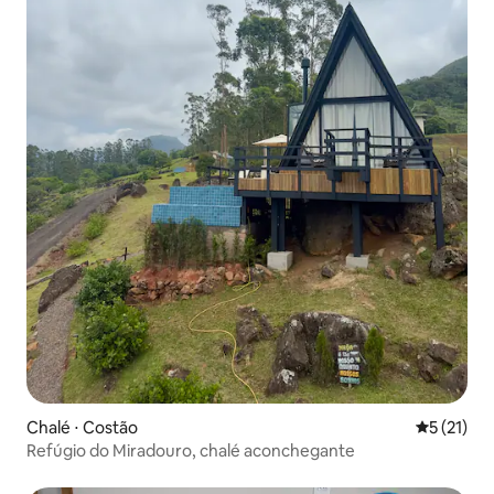
Chalé ⋅ Costão
5 de uma a
5 (21)
Refúgio do Miradouro, chalé aconchegante