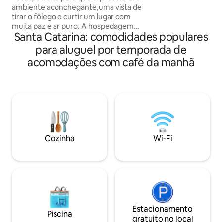
natureza. Temos a
ambiente aconchegante,uma vista de
araucárias. temo
tirar o fôlego e curtir um lugar com
bichos e cachoeir
muita paz e ar puro. A hospedagem
propriedade para v
Santa Catarina: comodidades populares
conta com uma incrível hidromassagem
temos ainda ponto
com cromoterapia,para você relaxar e
para aluguel por temporada de
cafés coloniais, re
ter momentos únicos e inesquecíveis.
tropeiro. dispomos
acomodações com café da manhã
Possui uma lareira e fogo de chão para
Cozinha Chuveiro com aquecimento a
você se aquecer nos dias mais frios. O
gás Lareira Churr
local conta com um balanço do infinito
Netflix
para você tirar fotos incríveis 😍 E pra
fechar com chave de ouro ainda tem
AQUELE café da manhã delicioso já
incluso na diária 🤤😋
Cozinha
Wi-Fi
Estacionamento
Piscina
gratuito no local