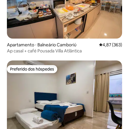
Apartamento ⋅ Balneário Camboriú
4,87 de uma av
4,87 (363)
Ap casal + café Pousada Villa Atlântica
Preferido dos hóspedes
Preferido dos hóspedes