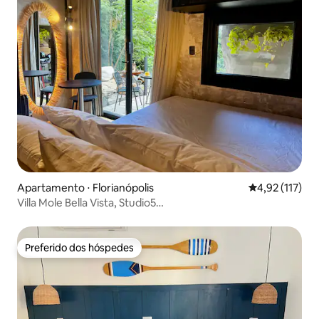
Apartamento ⋅ Florianópolis
4,92 de uma av
4,92 (117)
Villa Mole Bella Vista, Studio5
c/Vista/Jacuzzi/Churrasqueira
Preferido dos hóspedes
Preferido dos hóspedes