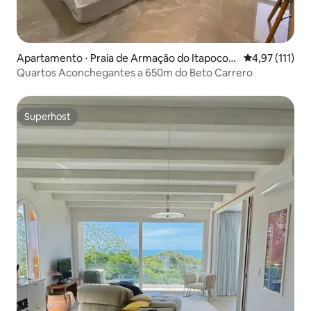
Apartamento ⋅ Praia de Armação do Itapocor
4,97 de uma av
4,97 (111)
ói
Quartos Aconchegantes a 650m do Beto Carrero
Superhost
Superhost