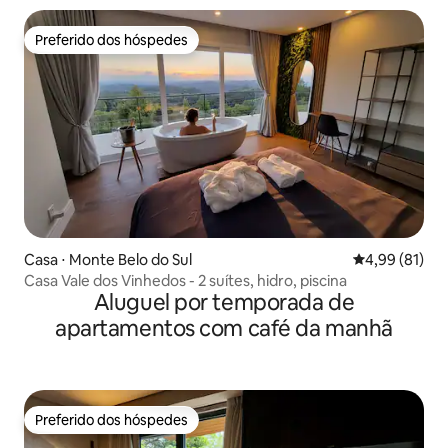
Preferido dos hóspedes
Preferido dos hóspedes
Casa ⋅ Monte Belo do Sul
4,99 de uma a
4,99 (81)
Casa Vale dos Vinhedos - 2 suítes, hidro, piscina
Aluguel por temporada de
apartamentos com café da manhã
Preferido dos hóspedes
Preferido dos hóspedes