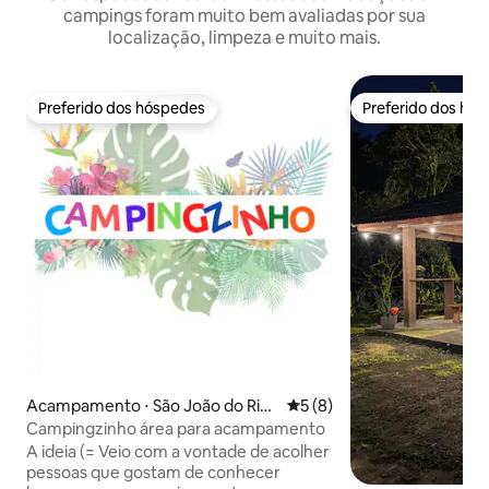
campings foram muito bem avaliadas por sua
localização, limpeza e muito mais.
Preferido dos hóspedes
Preferido dos hó
Preferido dos hóspedes
Preferido dos hó
Acampamento ⋅ São João do Rio
5 de uma avaliação média d
5 (8)
Vermelho
Campingzinho área para acampamento
A ideia (= Veio com a vontade de acolher
pessoas que gostam de conhecer