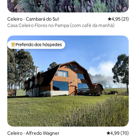
Celeiro ⋅ Cambará do Sul
4,95 de uma a
4,95 (21)
Casa Celeiro Flores no Pampa (com café da manhã)
Preferido dos hóspedes
Entre os melhores preferidos dos hóspedes
Celeiro ⋅ Alfredo Wagner
4,99 de uma a
4,99 (70)