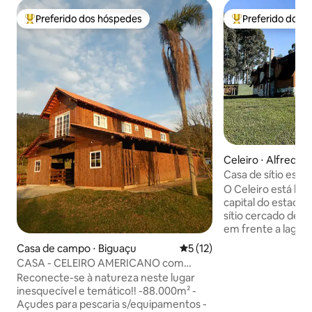
Preferido dos hóspedes
Preferido dos 
Entre os melhores preferidos dos hóspedes
Entre os melhore
Celeiro ⋅ Alfredo
Casa de sítio estil
Chapada
O Celeiro está loc
capital do estado,
sítio cercado de 
em frente a lagoa
tranquilidade abs
Casa de campo ⋅ Biguaçu
5 de uma avaliação média de
5 (12)
uma arquitetura di
CASA - CELEIRO AMERICANO com
celeiro americano,
piscina e açudes
Reconecte-se à natureza neste lugar
encontros e reenco
inesquecível e temático!! -88.000m² -
grupo de amigos!
Açudes para pescaria s/equipamentos -