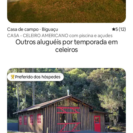
Casa de campo ⋅ Biguaçu
5 de uma a
5 (12)
CASA - CELEIRO AMERICANO com piscina e açudes
Outros aluguéis por temporada em
celeiros
Preferido dos hóspedes
Entre os melhores preferidos dos hóspedes