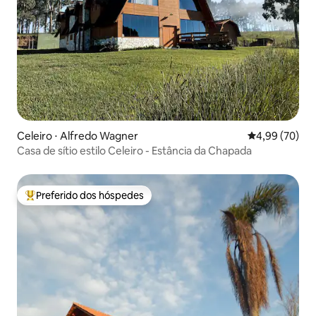
Celeiro ⋅ Alfredo Wagner
4,99 de uma a
4,99 (70)
Casa de sítio estilo Celeiro - Estância da Chapada
Preferido dos hóspedes
Entre os melhores preferidos dos hóspedes