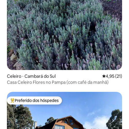
Celeiro ⋅ Cambará do Sul
4,95 de uma a
4,95 (21)
Casa Celeiro Flores no Pampa (com café da manhã)
Preferido dos hóspedes
Entre os melhores preferidos dos hóspedes