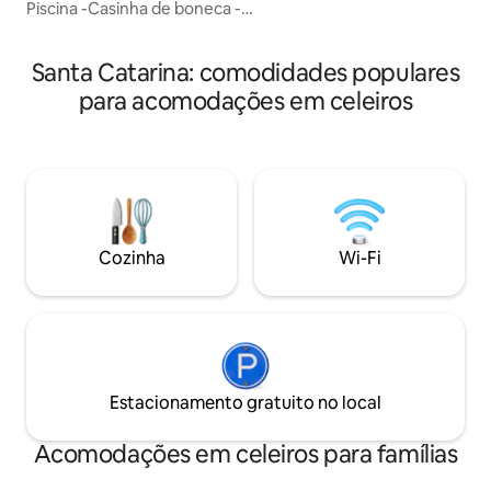
Piscina -Casinha de boneca -
Hospedagem em CELEIRO AMERICANO
para 06 pessoas/alimentação NÃO
Santa Catarina: comodidades populares
inclusa -Secador de cabelo -Aquecedor -
Cozinha completa -Capela -Animais -
para acomodações em celeiros
Salão rústico -Fogão a lenha e gás -
Utensílios e louças -Mesa de sinuca -
Internet fibra 300M -Espaço para
caminhadas e passeios de bike -Máquina
de lavar roupas -Local seguro/tranquilo -
Churrasqueira/fogo de chão
Cozinha
Wi-Fi
Estacionamento gratuito no local
Acomodações em celeiros para famílias