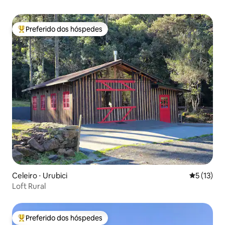
Preferido dos hóspedes
Entre os melhores preferidos dos hóspedes
Celeiro ⋅ Urubici
5 de uma a
5 (13)
Loft Rural
Preferido dos hóspedes
Entre os melhores preferidos dos hóspedes