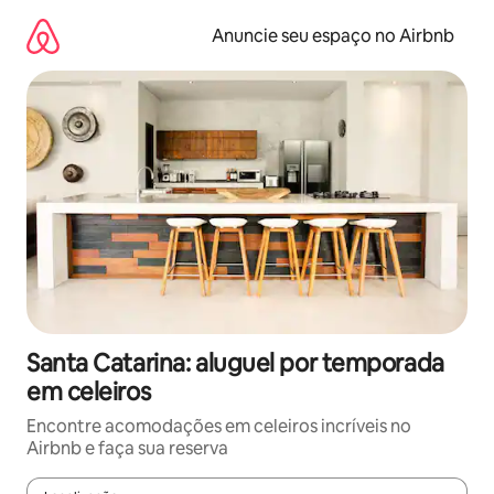
Pular
para
Anuncie seu espaço no Airbnb
o
conteúdo
Santa Catarina: aluguel por temporada
em celeiros
Encontre acomodações em celeiros incríveis no
Airbnb e faça sua reserva