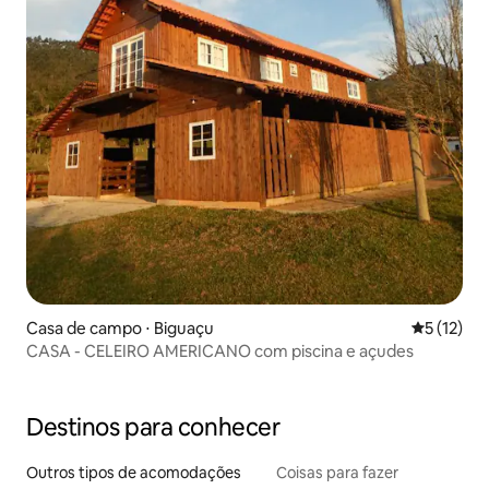
Casa de campo ⋅ Biguaçu
5 de uma a
5 (12)
CASA - CELEIRO AMERICANO com piscina e açudes
Destinos para conhecer
Outros tipos de acomodações
Coisas para fazer