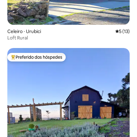
Celeiro ⋅ Urubici
5 de uma a
5 (13)
Loft Rural
Preferido dos hóspedes
Entre os melhores preferidos dos hóspedes