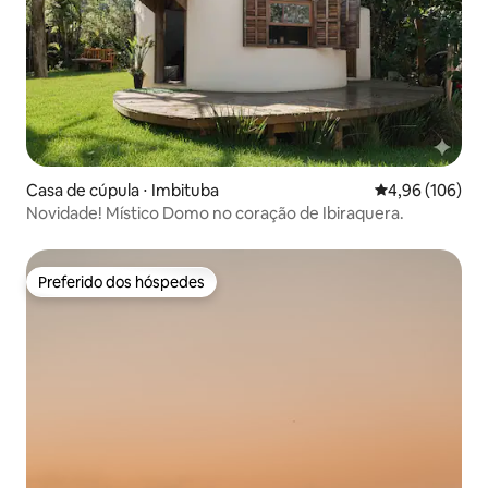
Casa de cúpula ⋅ Imbituba
4,96 de uma av
4,96 (106)
Novidade! Místico Domo no coração de Ibiraquera.
Preferido dos hóspedes
Preferido dos hóspedes