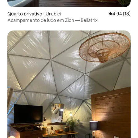
Quarto privativo ⋅ Urubici
4,94 de uma a
4,94 (18)
Acampamento de luxo em Zion — Bellatrix