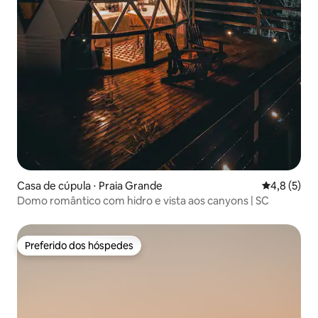
Casa de cúpula ⋅ Praia Grande
4,8 de uma 
4,8 (5)
Domo romântico com hidro e vista aos canyons | SC
Preferido dos hóspedes
Preferido dos hóspedes