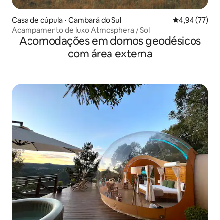
Casa de cúpula ⋅ Cambará do Sul
4,94 de uma a
4,94 (77)
Acampamento de luxo Atmosphera / Sol
Acomodações em domos geodésicos
com área externa