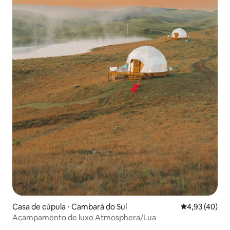
Casa de cúpula ⋅ Cambará do Sul
4,93 de uma a
4,93 (40)
Acampamento de luxo Atmosphera/Lua