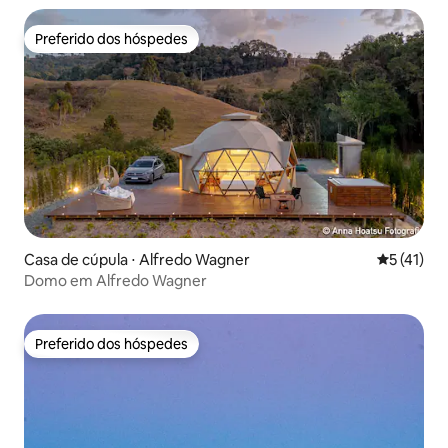
Preferido dos hóspedes
Preferido dos hóspedes
Casa de cúpula ⋅ Alfredo Wagner
5 de uma a
5 (41)
Domo em Alfredo Wagner
Preferido dos hóspedes
Preferido dos hóspedes