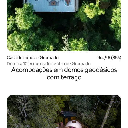
Casa de cúpula ⋅ Gramado
4,96 de uma ava
4,96 (365)
Domo a 10 minutos do centro de Gramado
Acomodações em domos geodésicos
com terraço