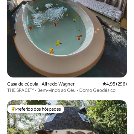
Casa de cúpula ⋅ Alfredo Wagner
4,95 de uma ava
4,95 (296)
THE SPACE™ - Bem-vindo ao Céu - Domo Geodésico
Preferido dos hóspedes
Entre os melhores preferidos dos hóspedes