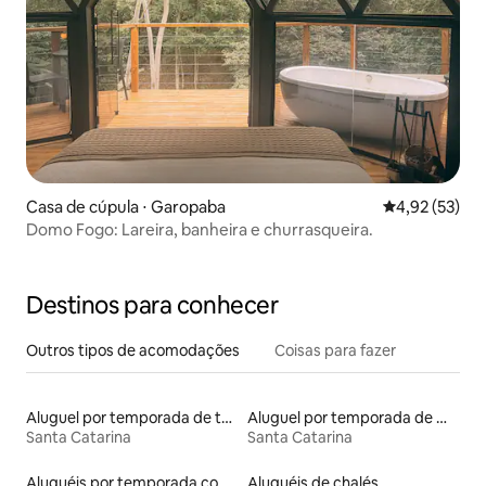
Casa de cúpula ⋅ Garopaba
4,92 de uma a
4,92 (53)
Domo Fogo: Lareira, banheira e churrasqueira.
Destinos para conhecer
Outros tipos de acomodações
Coisas para fazer
Aluguel por temporada de tendas
Aluguel por temporada de microcasas
Santa Catarina
Santa Catarina
Aluguéis por temporada com cama de altura acessível
Aluguéis de chalés