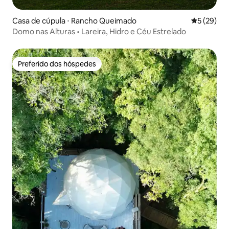
Casa de cúpula ⋅ Rancho Queimado
5 de uma a
5 (29)
Domo nas Alturas • Lareira, Hidro e Céu Estrelado
Preferido dos hóspedes
Preferido dos hóspedes