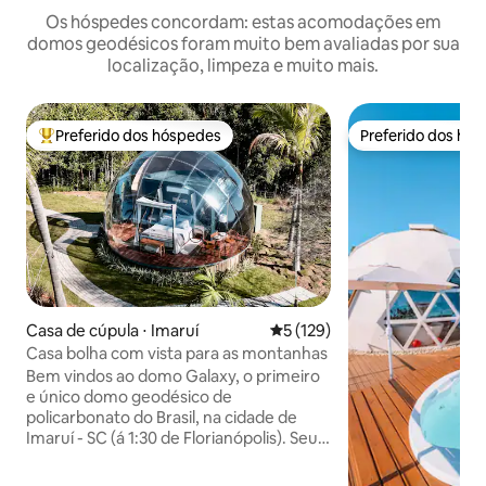
Os hóspedes concordam: estas acomodações em
domos geodésicos foram muito bem avaliadas por sua
localização, limpeza e muito mais.
Preferido dos hóspedes
Preferido dos hó
Entre os melhores preferidos dos hóspedes
Preferido dos hó
Casa de cúpula ⋅ Imaruí
5 de uma avaliação média de 
5 (129)
Casa bolha com vista para as montanhas
Bem vindos ao domo Galaxy, o primeiro
e único domo geodésico de
policarbonato do Brasil, na cidade de
Imaruí - SC (á 1:30 de Florianópolis). Seu
interior dispõe de cozinha completa
(com cesta de café da manhã inclusa na