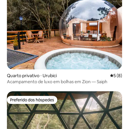
Quarto privativo ⋅ Urubici
5 de uma 
5 (8)
Acampamento de luxo em bolhas em Zion — Saiph
Preferido dos hóspedes
Preferido dos hóspedes