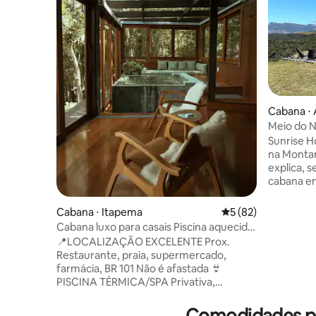
Cabana ⋅
Meio do N
privacida
Sunrise 
na Montanha É o tipo de luga
explica, s
cabana en
hipnotiza
mente. O 
Cabana ⋅ Itapema
5 de uma avaliação 
5 (82)
espetácul
Cabana luxo para casais Piscina aquecida
aqui. O o
Vista Mar
📍LOCALIZAÇÃO EXCELENTE Prox.
aquecido 
Restaurante, praia, supermercado,
estadia em
farmácia, BR 101 Não é afastada 👙
aquece o 
PISCINA TÉRMICA/SPA Privativa,
estrelado
aquecida, com borda infinita e teto de
sem pressa
vidro 🌳 🌊 NATUREZA E PRIVACIDADE
Comodidades po
inesquecí