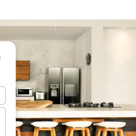
ore-os usando as seta para cima e para baixo do teclado ou tocando e