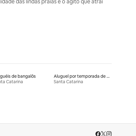
dade das lindas praias e o agito que atrai
guéis de bangalôs
Aluguel por temporada de casas arredondadas
ta Catarina
Santa Catarina