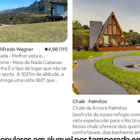
 Alfredo Wagner
4,98 de uma avaliação média de 5, 111 avalia
4,98 (111)
ada - Melhor vista e
de da Serra
Home - Meio do Nada Cabanas
r que não se
e sente. A 1037m de altitude, a
trega uma vista 360° que
 e um silêncio que reseta a
dia começa acima das nuvens,
média de 5, 82 avaliações
o particular só pra quem está
Chalé ⋅ Palmitos
4
furô de madeira de 1000L,
Chalé da Árvore Palmitos
e com hidro, transforma a
Desfrute do nosso refúgio co
 algo único. À noite, a lareira
vista espetacular para o Rio Uru
corpo, enquanto o céu
Nosso chalé oferece dois quart
 rouba a cena. Sem vizinhos,
confortáveis, dois banheiros a
, sem filtros. Puro, raro,
pulares em aluguel por temporada em
uma cozinha totalmente equip
vel.