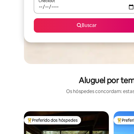
Checkout
Buscar
Aluguel por te
Os hóspedes concordam: estas
Preferido dos hóspedes
Prefe
Entre os melhores preferidos dos hóspedes
Entre os