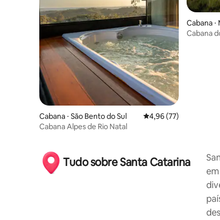
Cabana ⋅ 
Cabana do
Elegante
Cabana ⋅ São Bento do Sul
4,96 de uma avaliação 
4,96 (77)
Cabana Alpes de Rio Natal
San
Tudo sobre Santa Catarina
em 
div
paí
des