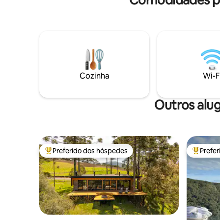
Refúgio para casais que buscam
privacidade e experiências especiais. 🌌
DESIGN E TECNOLOGIA Teto de vidro,
cortinas, TV e luzes guiadas pela Alexa,
trazendo luxo e comodidade 💍
EXPERIÊNCIA COMPLETA Ideal para
pedidos de casamento, lua de mel, entre
outros ♥️ Solicite decoração romântica
Cozinha
Wi-F
Outros alu
Preferido dos hóspedes
Prefe
Entre os melhores preferidos dos hóspedes
Entre os