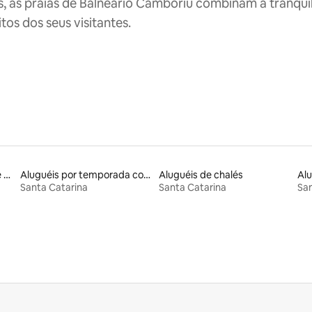
s, as praias de Balneário Camboriú combinam a tranquili
tos dos seus visitantes.
Aluguel por temporada de microcasas
Aluguéis por temporada com cama de altura acessível
Aluguéis de chalés
Alu
Santa Catarina
Santa Catarina
San