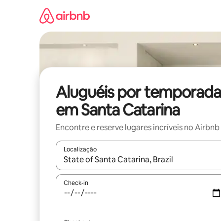
Pular
para
o
conteúdo
Aluguéis por temporada
em Santa Catarina
Encontre e reserve lugares incríveis no Airbnb
Localização
Quando os resultados estiverem disponíveis, expl
Check-in