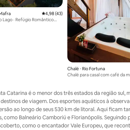
Mafra
4,98 de uma avaliação média de 5, 43 avalia
4,98 (43)
 Lago · Refúgio Romântico
média de 5, 77 avaliações
Chalé ⋅ Rio Fortuna
Chalé para casal com café da 
hidromassagem
ta Catarina é o menor dos três estados da região sul, 
destinos de viagem. Dos esportes aquáticos à observa
ersão ao longo de seus 530 km de litoral. Aqui ficam 
s, como Balneário Camboriú e Florianópolis. Seguindo pa
coberto, como o encantador Vale Europeu, que reconta 