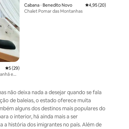
Cabana ⋅ Benedito Novo
4,95 de uma avaliação
4,95 (20)
Chalet Pomar das Montanhas
ções
5 de uma avaliação média de 5, 29 avaliações
5 (29)
manhã e
mas não deixa nada a desejar quando se fala
ção de baleias, o estado oferece muita
também alguns dos destinos mais populares do
ra o interior, há ainda mais a ser
a história dos imigrantes no país. Além de