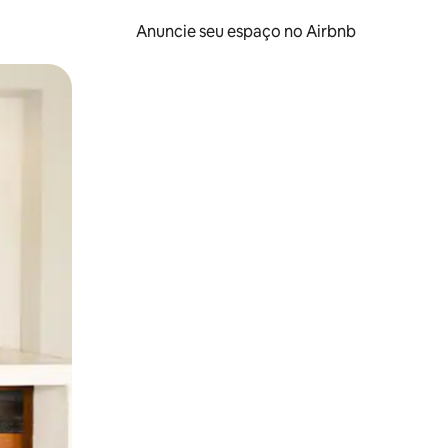
Anuncie seu espaço no Airbnb
 deslizando o dedo na tela.