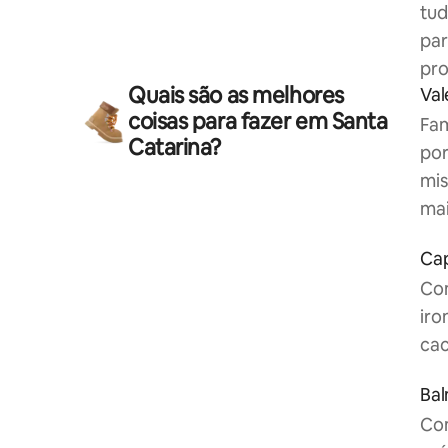
tud
par
pro
Quais são as melhores
Val
coisas para fazer em Santa
Fam
Catarina?
por
mis
mai
Cap
Com
iro
cac
Bal
Com