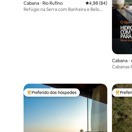
Cabana ⋅ Rio Rufino
4,98 de uma avaliação 
4,98 (84)
Refúgio na Serra com Banheira e Belo
Nascer do Sol
Cabana ⋅
Cabanas R
Preferido dos hóspedes
Prefe
Entre os melhores preferidos dos hóspedes
Entre os