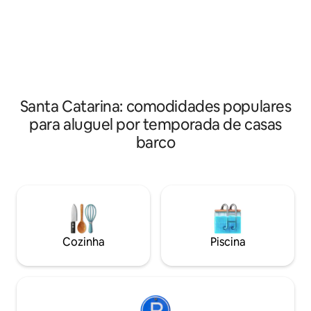
movimentado, ancoramos na Ilha de
uma experiência ú
Porto Belo. Saída do centro de Porto
com a natureza.
Belo às 10h Retorno até as 18h Modelo:
Phanton 29 pés
Santa Catarina: comodidades populares
para aluguel por temporada de casas
barco
Cozinha
Piscina