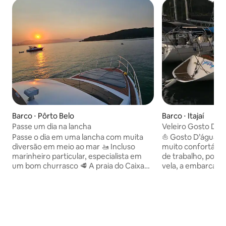
Barco ⋅ Pôrto Belo
Barco ⋅ Itajaí
Passe um dia na lancha
Veleiro Gosto D’á
Passe o dia em uma lancha com muita
⛵️ Gosto D’água é 
diversão em meio ao mar 🚤 Incluso
muito confortável
marinheiro particular, especialista em
de trabalho, pois f
um bom churrasco 🥩 A praia do Caixa
vela, a embarcaçã
D’aço é conhecida por ser um point de
isso, fui adaptand
encontro de lanchas e jet skis, com
mais confortável 
muita badalação, música e comida boa,
estadia. 📍 Moro no centro da cidade,
servidas pelos restaurantes locais e
ficando muito pró
flutuantes. 🍤 Se for da sua preferência
naturais, como prai
um local mais tranquilo e menos
etc. Ficar em um v