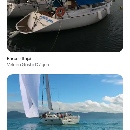
Barco ⋅ Itajaí
Veleiro Gosto D’água