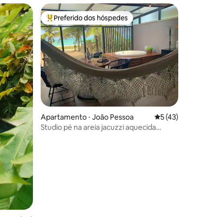
Preferido dos hóspedes
Entre os melhores preferidos dos hóspedes
ções
Apartamento ⋅ João Pessoa
5 de uma avaliação
5 (43)
Studio pé na areia jacuzzi aquecida
privativa!