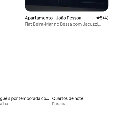
Apartamento ⋅ João Pessoa
5 de uma avaliaçã
5 (4)
Flat Beira-Mar no Bessa com Jacuzzi
Privativa
ções
Aluguéis por temporada com suítes privativas
Quartos de hotel
aíba
Paraíba