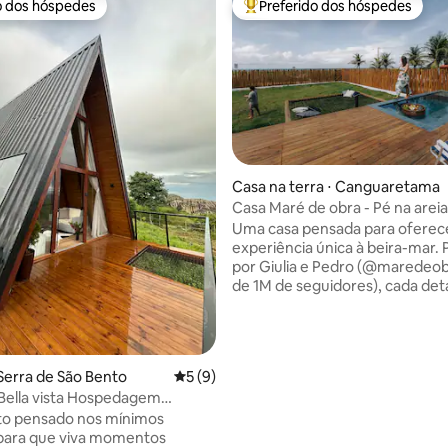
o dos hóspedes
Preferido dos hóspedes
o dos hóspedes
Entre os melhores preferidos d
Casa na terra ⋅ Canguaretama
Casa Maré de obra - Pé na areia
Uma casa pensada para oferec
experiência única à beira-mar. Projetada
por Giulia e Pedro (@maredeob
de 1M de seguidores), cada deta
criado para tornar sua estadia
inesquecível. O espaço conta com: -
Duas suítes com ar-condiciona
Lavabo - Cozinha completa int
Serra de São Bento
5 de uma avaliação média de 5, 9 avalia
5 (9)
sala (com cervejeira!) - Vista p
Bella vista Hospedagem
da área social - Deck de 40 m² +
na Serra
to pensado nos mínimos
com hidromassagem -Jardim d
para que viva momentos
Se você busca uma experiência