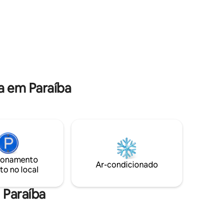
ia, essa é
alugado p/ 1 casal, dispomos de 1 suite
aberta.A casa NÃO será compartilhada
c/ outros hóspedes
a em Paraíba
ionamento
Ar-condicionado
to no local
 Paraíba