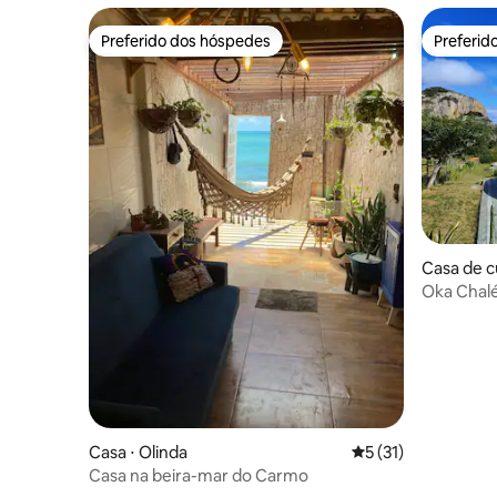
Preferido dos hóspedes
Preferid
Preferido dos hóspedes
Preferid
Casa de c
Oka Chalé
Casa ⋅ Olinda
5 de uma avaliação 
5 (31)
Casa na beira-mar do Carmo