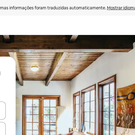
mas informações foram traduzidas automaticamente. 
Mostrar idioma
ore-os usando as seta para cima e para baixo do teclado ou tocando e