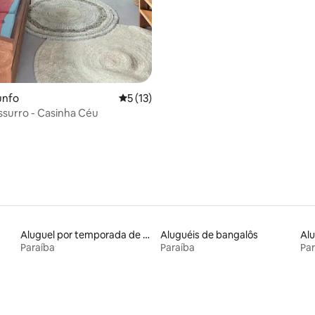
unfo
5 de uma avaliação média de 5, 13 avalia
5 (13)
ussurro - Casinha Céu
Aluguel por temporada de casas de veraneio
Aluguéis de bangalôs
Paraíba
Paraíba
Par