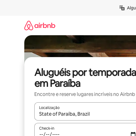
Pular
Algu
para
o
conteúdo
Aluguéis por temporada
em Paraíba
Encontre e reserve lugares incríveis no Airbnb
Localização
Quando os resultados estiverem disponíveis, expl
Check-in