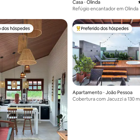
Casa ⋅ Olinda
Refúgio encantador em Olinda
o dos hóspedes
Preferido dos hóspedes
o dos hóspedes
Entre os melhores preferidos d
média de 5, 41 avaliações
Apartamento ⋅ João Pessoa
Cobertura com Jacuzzi a 130 m 
de Tambaú