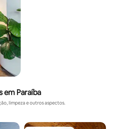
s em Paraíba
o, limpeza e outros aspectos.
Cabana ⋅