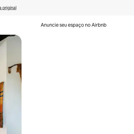
 original
Anuncie seu espaço no Airbnb
 deslizando o dedo na tela.