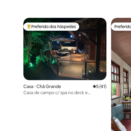
Preferido dos hóspedes
Preferid
Entre os melhores preferidos dos hóspedes
Preferid
Casa ⋅ Chã Grande
5 de uma avaliação 
5 (41)
Casa de campo c/ spa no deck e
secretária incluída