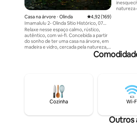
inesquecí
natureza 
privacidade total! Dis
Casa na árvore ⋅ Olinda
4,92 de uma avaliação m
4,92 (169)
os itens 
Imamalulu 2- Olinda Sítio Histórico, 07
mais conf
min a pés.
Relaxe nesse espaço calmo, rústico,
estadia Fique tranquilo, o check-in é
autêntico, com wi-fi. Concebida a partir
realizado
do sonho de ter uma casa na árvore, em
forma voc
madeira e vidro, cercada pela natureza,
flexbilid
Comodidades
um refúgio em pleno centro urbano é a
dia do se
IMAMALULU. Uma pausa merecida para
informaçõ
si, em momentos de bem estar, para se
da Caban
recompor, até mesmo se reencontrar,
um espaço no tempo pra nós. Despertar
ao som dos pássaros que cantam a paz
na dança das copas verdes dos cajazeiros
embaladas pelo vento, contemplar a
brisa e o oceano atlântico azul no
Cozinha
Wi-F
horizonte.
Outros 