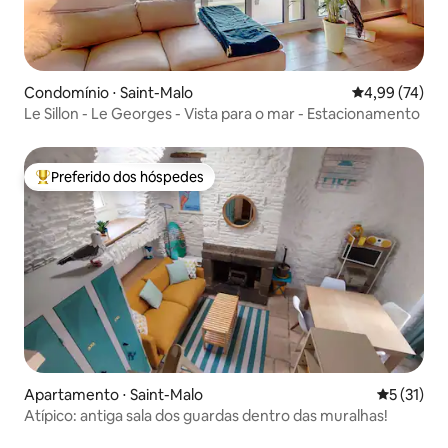
Condomínio ⋅ Saint-Malo
4,99 de uma a
4,99 (74)
Le Sillon - Le Georges - Vista para o mar - Estacionamento
Preferido dos hóspedes
Entre os melhores preferidos dos hóspedes
Apartamento ⋅ Saint-Malo
5 de uma a
5 (31)
Atípico: antiga sala dos guardas dentro das muralhas!