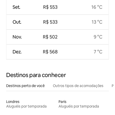
Set.
R$ 553
16 °C
Out.
R$ 533
13 °C
Nov.
R$ 502
9 °C
Dez.
R$ 568
7 °C
Destinos para conhecer
Destinos perto de você
Outros tipos de acomodações
Pr
Londres
Paris
Aluguéis por temporada
Aluguéis por temporada