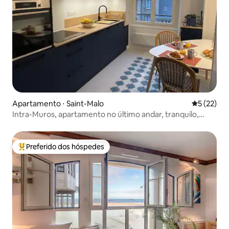
Apartamento ⋅ Saint-Malo
5 de uma a
5 (22)
Intra-Muros, apartamento no último andar, tranquilo,
elevador
Preferido dos hóspedes
Entre os melhores preferidos dos hóspedes