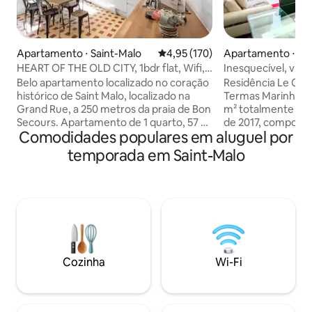
Apartamento ⋅ Saint-Malo
4,95 de uma avaliação média de 
4,95 (170)
Apartamento ⋅ Sai
HEART OF THE OLD CITY, 1bdr flat, Wifi,
Inesquecível, vista
Elevador
tudo a pé, parque
Belo apartamento localizado no coração
Residência Le Céz
histórico de Saint Malo, localizado na
Termas Marinhas, 
Grand Rue, a 250 metros da praia de Bon
m² totalmente re
Secours. Apartamento de 1 quarto, 57 m
de 2017, composto
Comodidades populares em aluguel por
² para 2 a 4 hóspedes. Wi-Fi gratuito,
equipada aberta p
lençóis e toalhas. Bem equipado para
vista para o mar, 3
temporada em Saint-Malo
uma família, incluindo criança ou bebê.
para o mar, 1 banhe
Berço disponível. A uma curta distância a
banheiro separado
pé: praias, lojas, restaurantes, muralhas,
com vista para o 
esportes aquáticos, pontos turísticos.
privativo. 5º andar
Apartamento no 2º andar de um prédio
exposição oeste, d
antigo dentro do elevador.
praia de Saint Mal
Estacionamento gratuito no pátio do
menos de 15 minut
prédio (se houver espaço disponível)
Muros e nas imedia
Cozinha
Wi-Fi
Courtoisvilles.