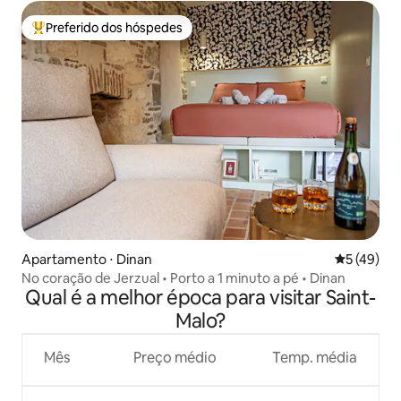
Preferido dos hóspedes
Entre os melhores preferidos dos hóspedes
Apartamento ⋅ Dinan
5 de uma a
5 (49)
No coração de Jerzual • Porto a 1 minuto a pé • Dinan
Qual é a melhor época para visitar Saint-
Malo?
Mês
Preço médio
Temp. média