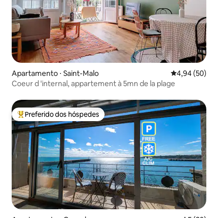
Apartamento ⋅ Saint-Malo
4,94 de uma a
4,94 (50)
Coeur d 'internal, appartement à 5mn de la plage
Preferido dos hóspedes
Entre os melhores preferidos dos hóspedes