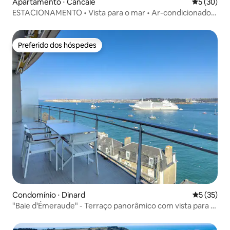
Apartamento ⋅ Cancale
5 de uma a
5 (30)
ESTACIONAMENTO • Vista para o mar • Ar-condicionado •
Le Sudet
Preferido dos hóspedes
Preferido dos hóspedes
Condomínio ⋅ Dinard
5 de uma a
5 (35)
"Baie d'Émeraude" - Terraço panorâmico com vista para o
mar