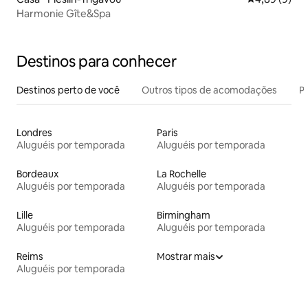
Harmonie Gîte&Spa
Destinos para conhecer
Destinos perto de você
Outros tipos de acomodações
Pr
Londres
Paris
Aluguéis por temporada
Aluguéis por temporada
Bordeaux
La Rochelle
Aluguéis por temporada
Aluguéis por temporada
Lille
Birmingham
Aluguéis por temporada
Aluguéis por temporada
Reims
Mostrar mais
Aluguéis por temporada