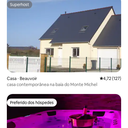
Superhost
Superhost
Casa ⋅ Beauvoir
4,72 de uma av
4,72 (127)
casa contemporânea na baía do Monte Michel
Preferido dos hóspedes
Preferido dos hóspedes