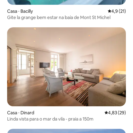
Casa ⋅ Bacilly
4,9 de uma a
4,9 (21)
Gite la grange bem estar na baía de Mont St Michel
Casa ⋅ Dinard
4,83 de uma a
4,83 (29)
Linda vista para o mar da vila - praia a 150m