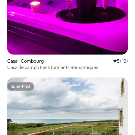
Casa ⋅ Combourg
5 de uma a
5 (10)
Casa de campo Les Étonnants Romantiques
Superhost
Superhost