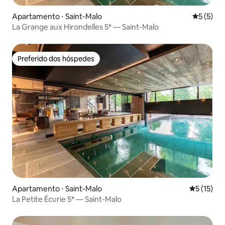
Apartamento ⋅ Saint-Malo
5 de uma 
5 (5)
La Grange aux Hirondelles 5* — Saint-Malo
Preferido dos hóspedes
Preferido dos hóspedes
Apartamento ⋅ Saint-Malo
5 de uma a
5 (15)
La Petite Écurie 5* — Saint-Malo