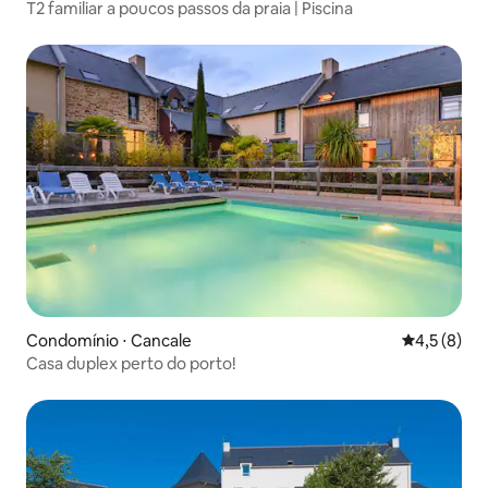
T2 familiar a poucos passos da praia | Piscina
Condomínio ⋅ Cancale
4,5 de uma 
4,5 (8)
Casa duplex perto do porto!