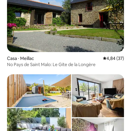
Casa ⋅ Meillac
4,84 de uma a
4,84 (37)
No Pays de Saint Malo: Le Gite de la Longère