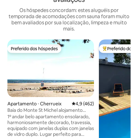
Os hóspedes concordam: estes aluguéis por
temporada de acomodações com sauna foram muito
bem avaliados por sua localização, limpeza e muito
mais.
Preferido dos hóspedes
Preferido dos 
Preferido dos hóspedes
Entre os melhore
Apartamento ⋅ Cherrueix
4,9 de uma avaliação média de 
4,9 (462)
Baía do Monte St Michel alojamento
ecológico/BIO, sauna privada
1º andar belo apartamento ensolarado,
harmoniosamente decorado, travessia,
equipado com janelas duplas com janelas
de vidro duplo. Lugar perfeito para