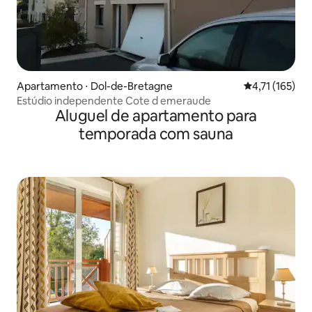
Apartamento ⋅ Dol-de-Bretagne
4,71 de uma av
4,71 (165)
Estúdio independente Cote d emeraude
Aluguel de apartamento para
temporada com sauna