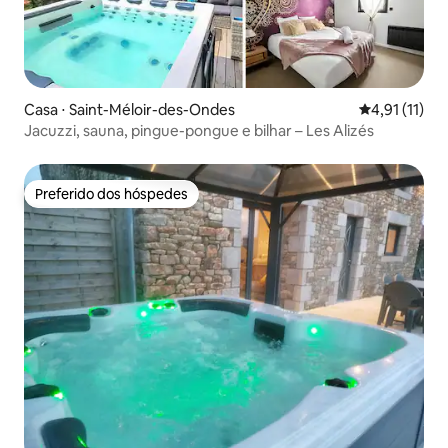
Casa ⋅ Saint-Méloir-des-Ondes
4,91 de uma a
4,91 (11)
Jacuzzi, sauna, pingue-pongue e bilhar – Les Alizés
Preferido dos hóspedes
Preferido dos hóspedes