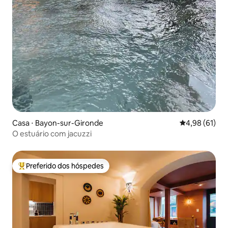
Casa ⋅ Bayon-sur-Gironde
4,98 de uma a
4,98 (61)
O estuário com jacuzzi
Preferido dos hóspedes
Entre os melhores preferidos dos hóspedes