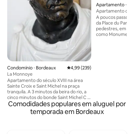
Apartamento ⋅ Ce
Apartamento de 6
25m2, último anda
A poucos passos da
da Place du Parlem
pedestres, em um e
como Monumento H
último andar, apa
com um terraço s
Apartamento equi
condicionado. Mui
(todos os equipam
Condomínio ⋅ Bordeaux
4,99 de uma avaliação média de 
4,99 (239)
novos). Mobiliário 
La Monnoye
Totalmente tranqui
pátio. Bonde (esta
Apartamento do século XVIII na área
Bourse), biciclet
Sainte Croix e Saint Michel na praça
público a poucos 
tranquila. A 3 minutos da beira do rio, a
concierge.
cinco minutos do bonde Saint Michel C &
Comodidades populares em aluguel por
D. Vistas do Hôtel de la Monnaie e da
torre Saint Michel. 70 m2 recentemente
temporada em Bordeaux
renovados mobilados com antiguidades
proporcionam uma experiência
moderna e autêntica em Bordeaux.
Cozinha totalmente equipada, ampla