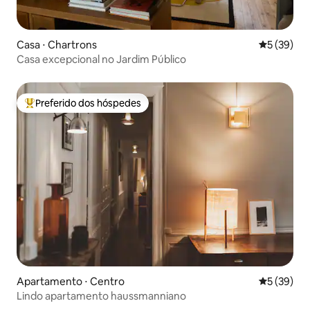
Casa ⋅ Chartrons
5 de uma a
5 (39)
Casa excepcional no Jardim Público
Preferido dos hóspedes
Entre os melhores preferidos dos hóspedes
Apartamento ⋅ Centro
5 de uma a
5 (39)
Lindo apartamento haussmanniano