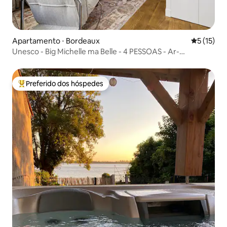
Apartamento ⋅ Bordeaux
5 de uma a
5 (15)
Unesco - Big Michelle ma Belle - 4 PESSOAS - Ar-
condicionado
Preferido dos hóspedes
Entre os melhores preferidos dos hóspedes