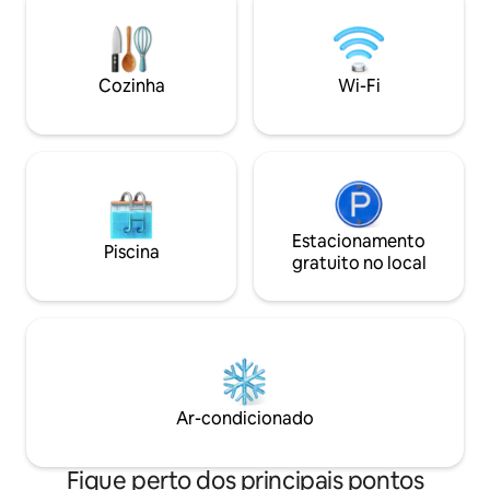
sala de estar e jantar, camas de alta
qualidade, banheiro espaçoso com
banheira e chuveiro, Wi-Fi gratuito, TV,
máquina de café expresso e
Cozinha
Wi-Fi
estacionamento pago.
Estacionamento
Piscina
gratuito no local
Ar-condicionado
Fique perto dos principais pontos