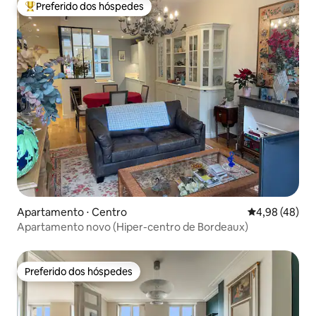
Preferido dos hóspedes
Entre os melhores preferidos dos hóspedes
Apartamento ⋅ Centro
4,98 de uma a
4,98 (48)
Apartamento novo (Hiper-centro de Bordeaux)
Preferido dos hóspedes
Preferido dos hóspedes