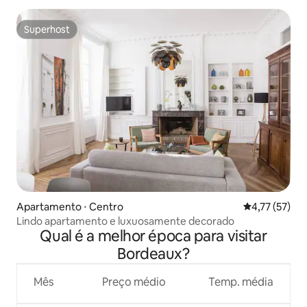
Superhost
Superhost
Apartamento ⋅ Centro
4,77 de uma a
4,77 (57)
Lindo apartamento e luxuosamente decorado
Qual é a melhor época para visitar
Bordeaux?
Mês
Preço médio
Temp. média