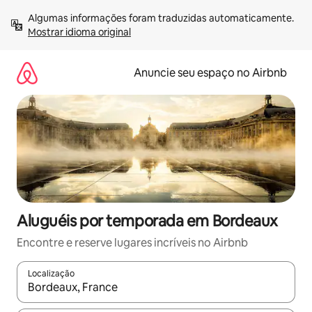
Pular
Algumas informações foram traduzidas automaticamente. 
para
Mostrar idioma original
o
conteúdo
Anuncie seu espaço no Airbnb
Aluguéis por temporada em Bordeaux
Encontre e reserve lugares incríveis no Airbnb
Localização
Quando os resultados estiverem disponíveis, explore-os usando