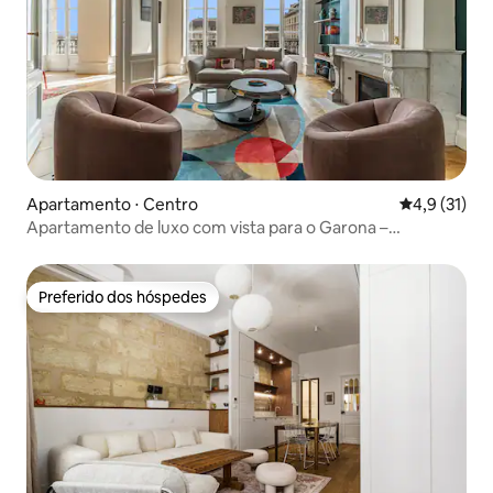
Apartamento ⋅ Centro
4,9 de uma a
4,9 (31)
Apartamento de luxo com vista para o Garona –
estacionamento e ar-condicionado
Preferido dos hóspedes
Preferido dos hóspedes