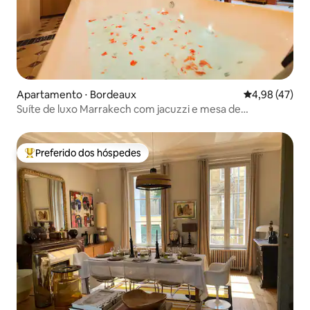
Apartamento ⋅ Bordeaux
4,98 de uma a
4,98 (47)
Suíte de luxo Marrakech com jacuzzi e mesa de
massagem
Preferido dos hóspedes
Entre os melhores preferidos dos hóspedes