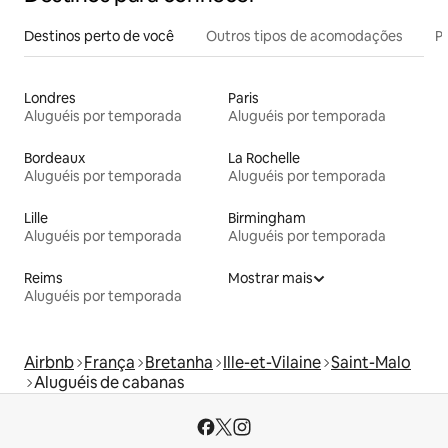
Destinos perto de você
Outros tipos de acomodações
Pr
Londres
Paris
Aluguéis por temporada
Aluguéis por temporada
Bordeaux
La Rochelle
Aluguéis por temporada
Aluguéis por temporada
Lille
Birmingham
Aluguéis por temporada
Aluguéis por temporada
Reims
Mostrar mais
Aluguéis por temporada
Airbnb
França
Bretanha
Ille-et-Vilaine
Saint-Malo
Aluguéis de cabanas