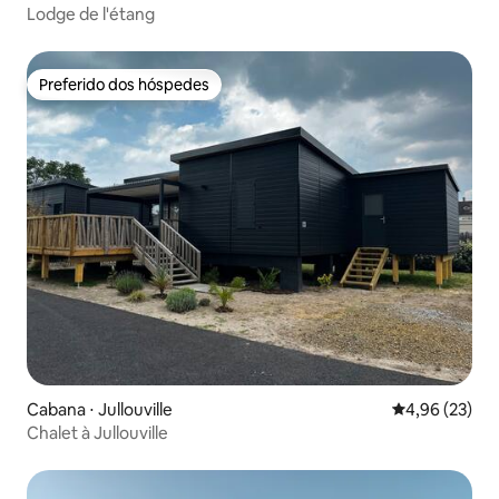
Lodge de l'étang
Preferido dos hóspedes
Preferido dos hóspedes
Cabana ⋅ Jullouville
4,96 de uma a
4,96 (23)
Chalet à Jullouville