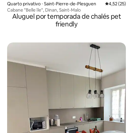
Quarto privativo ⋅ Saint-Pierre-de-Plesguen
4,52 de uma a
4,52 (25)
Cabane "Belle île", Dinan, Saint-Malo
Aluguel por temporada de chalés pet
friendly