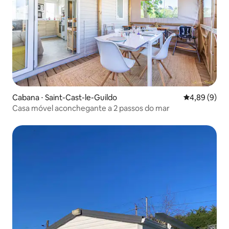
Cabana ⋅ Saint-Cast-le-Guildo
4,89 de uma 
4,89 (9)
Casa móvel aconchegante a 2 passos do mar