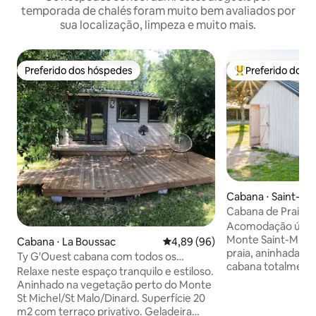
temporada de chalés foram muito bem avaliados por
sua localização, limpeza e muito mais.
Preferido dos hóspedes
Preferido dos 
Preferido dos hóspedes
Entre os melhore
Cabana ⋅ Saint-Je
mas
Cabana de Praia “
fraîche”
Acomodação única
Monte Saint-Miche
Cabana ⋅ La Boussac
4,89 de uma avaliação média de
4,89 (96)
praia, aninhada en
Ty G'Ouest cabana com todos os
cabana totalment
confortos
Relaxe neste espaço tranquilo e estiloso.
oferece todo o co
Aninhado na vegetação perto do Monte
precisa para uma e
St Michel/St Malo/Dinard. Superfície 20
relaxante e tranqu
m2 com terraço privativo. Geladeira