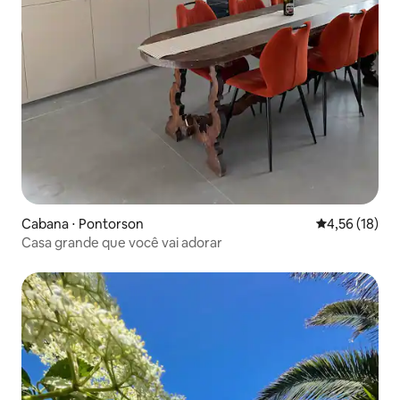
Cabana ⋅ Pontorson
4,56 de uma a
4,56 (18)
Casa grande que você vai adorar