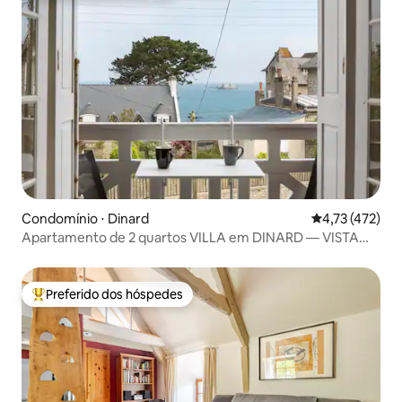
Condomínio ⋅ Dinard
4,73 de uma av
4,73 (472)
Apartamento de 2 quartos VILLA em DINARD — VISTA
para o MAR
Preferido dos hóspedes
Entre os melhores preferidos dos hóspedes