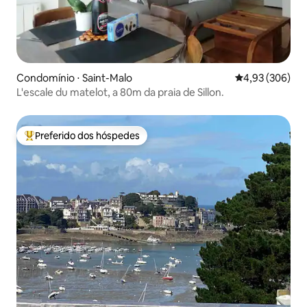
Condomínio ⋅ Saint-Malo
4,93 de uma ava
4,93 (306)
L'escale du matelot, a 80m da praia de Sillon.
Preferido dos hóspedes
Entre os melhores preferidos dos hóspedes