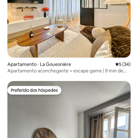
Apartamento ⋅ La Gouesnière
5 de uma a
5 (34)
Apartamento aconchegante + escape game | 9 min de
Saint-Malo
Preferido dos hóspedes
Preferido dos hóspedes