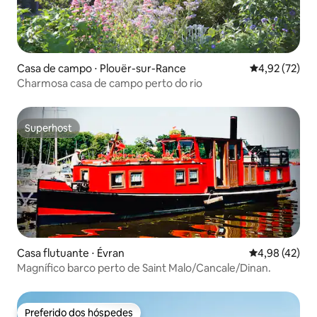
Casa de campo ⋅ Plouër-sur-Rance
4,92 de uma a
4,92 (72)
Charmosa casa de campo perto do rio
Superhost
Superhost
Casa flutuante ⋅ Évran
4,98 de uma a
4,98 (42)
Magnífico barco perto de Saint Malo/Cancale/Dinan.
Preferido dos hóspedes