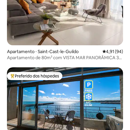
Apartamento ⋅ Saint-Cast-le-Guildo
4,91 de uma a
4,91 (94)
Apartamento de 80m² com VISTA MAR PANORÂMICA 3
Quartos - Wi-Fi
Preferido dos hóspedes
Entre os melhores preferidos dos hóspedes