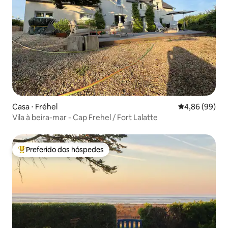
Casa ⋅ Fréhel
4,86 de uma av
4,86 (99)
Vila à beira-mar - Cap Frehel / Fort Lalatte
Preferido dos hóspedes
Entre os melhores preferidos dos hóspedes