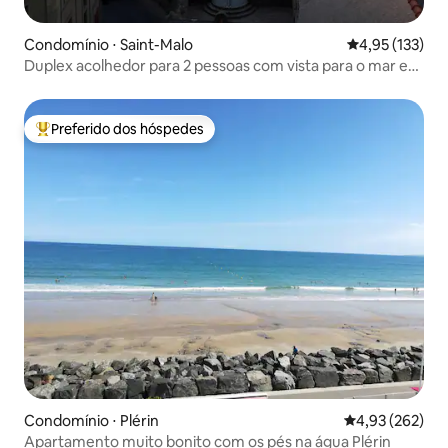
Condomínio ⋅ Saint-Malo
4,95 de uma av
4,95 (133)
Duplex acolhedor para 2 pessoas com vista para o mar em
St Malo
Preferido dos hóspedes
Entre os melhores preferidos dos hóspedes
Condomínio ⋅ Plérin
4,93 de uma av
4,93 (262)
Apartamento muito bonito com os pés na água Plérin