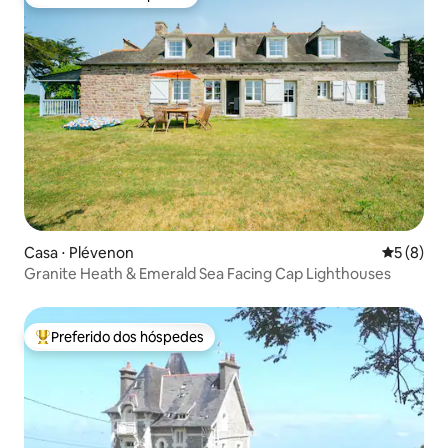
Preferido dos hóspedes
Casa ⋅ Plévenon
5 de uma 
5 (8)
Granite Heath & Emerald Sea Facing Cap Lighthouses
Preferido dos hóspedes
Entre os melhores preferidos dos hóspedes