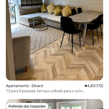
Apartamento ⋅ Dinard
4,83 de uma av
4,83 (172)
T3 para 5 pessoas, terraço voltado para o sul e
estacionamento seguro
Preferido dos hóspedes
Preferido dos hóspedes