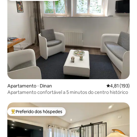
Apartamento ⋅ Dinan
4,81 de uma av
4,81 (193)
Apartamento confortável a 5 minutos do centro histórico
Preferido dos hóspedes
Entre os melhores preferidos dos hóspedes