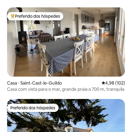
Preferido dos hóspedes
Entre os melhores preferidos dos hóspedes
Casa ⋅ Saint-Cast-le-Guildo
4,98 de uma av
4,98 (102)
Casa com vista para o mar, grande praia a 700 m, tranquila
Preferido dos hóspedes
Preferido dos hóspedes