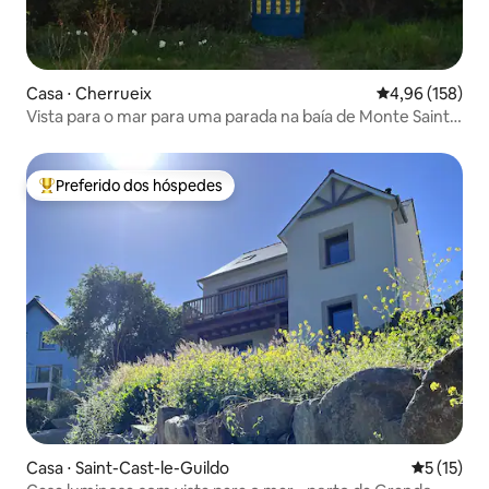
Casa ⋅ Cherrueix
4,96 de uma av
4,96 (158)
Vista para o mar para uma parada na baía de Monte Saint-
Michel
Preferido dos hóspedes
Entre os melhores preferidos dos hóspedes
Casa ⋅ Saint-Cast-le-Guildo
5 de uma a
5 (15)