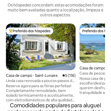
Os hóspedes concordam: estas acomodações foram
muito bem avaliadas quanto a localização, limpeza e
outros aspectos.
Preferido dos hóspedes
Preferido dos hó
Entre os melhores preferidos dos hóspedes
Preferido dos hó
Casa de campo ⋅ P
ec
Casa de pescador 
Casa de campo ⋅ Saint-Lunaire
5 de uma avaliação média de 
5 (116)
💙
Nossa casa de pe
Linda casa renovada a poucos passos da
escolha ideal para
praia e de Dinard
Reserve agora para as férias perfeitas!
querem desfrutar
Completamente remodelado, bem
tranquilidade ass
isolado termicamente e acusticamente,
localização, é re
com eletrodomésticos de alta qualidade.
com muito amor. El
Comodidades populares para aluguel
4 Camas e 3,5 Banheiros (c/banheira) - 5
primeira linha em 
camas (1 King /2 Queen/2 Solteiros)