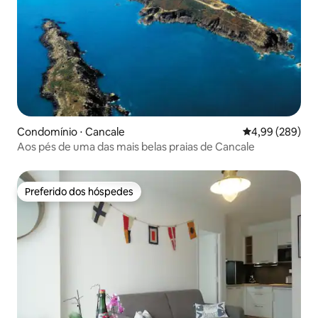
Condomínio ⋅ Cancale
4,99 de uma ava
4,99 (289)
Aos pés de uma das mais belas praias de Cancale
Preferido dos hóspedes
Preferido dos hóspedes