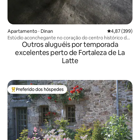
Apartamento ⋅ Dinan
4,87 de uma ava
4,87 (399)
Estúdio aconchegante no coração do centro histórico de
Outros aluguéis por temporada
Dinan
excelentes perto de Fortaleza de La
Latte
Preferido dos hóspedes
Entre os melhores preferidos dos hóspedes