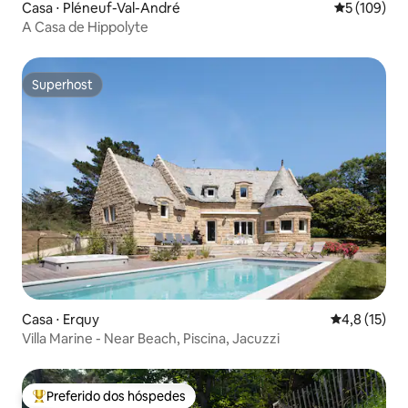
Casa ⋅ Pléneuf-Val-André
5 de uma av
5 (109)
A Casa de Hippolyte
Superhost
Superhost
Casa ⋅ Erquy
4,8 de uma a
4,8 (15)
Villa Marine - Near Beach, Piscina, Jacuzzi
Preferido dos hóspedes
Entre os melhores preferidos dos hóspedes