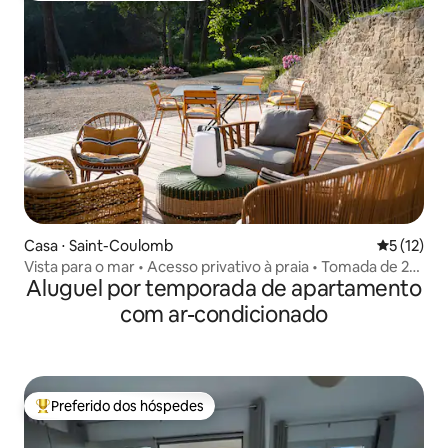
Casa ⋅ Saint-Coulomb
5 de uma a
5 (12)
Vista para o mar • Acesso privativo à praia • Tomada de 22
Aluguel por temporada de apartamento
kW
com ar-condicionado
Preferido dos hóspedes
Entre os melhores preferidos dos hóspedes