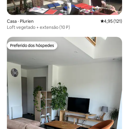
Casa ⋅ Plurien
4,95 de uma av
4,95 (121)
Loft vegetado + extensão (10 P)
Preferido dos hóspedes
Preferido dos hóspedes