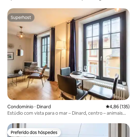
Superhost
Superhost
Condomínio ⋅ Dinard
4,86 de uma av
4,86 (135)
Estúdio com vista para o mar – Dinard, centro – animais
permitidos
Preferido dos hóspedes
Preferido dos hóspedes