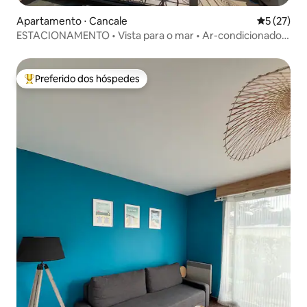
Apartamento ⋅ Cancale
5 de uma a
5 (27)
ESTACIONAMENTO • Vista para o mar • Ar-condicionado •
Le Sudet
Preferido dos hóspedes
Entre os melhores preferidos dos hóspedes