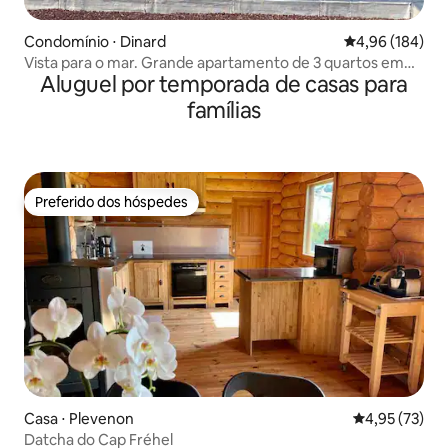
Condomínio ⋅ Dinard
4,96 de uma av
4,96 (184)
Vista para o mar. Grande apartamento de 3 quartos em
Aluguel por temporada de casas para
Dinard
famílias
Preferido dos hóspedes
Preferido dos hóspedes
Casa ⋅ Plevenon
4,95 de uma a
4,95 (73)
Datcha do Cap Fréhel