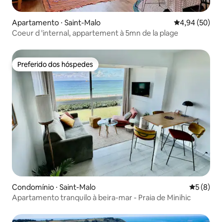
Apartamento ⋅ Saint-Malo
4,94 de uma a
4,94 (50)
Coeur d 'internal, appartement à 5mn de la plage
Preferido dos hóspedes
Preferido dos hóspedes
Condomínio ⋅ Saint-Malo
5 de uma 
5 (8)
Apartamento tranquilo à beira-mar - Praia de Minihic