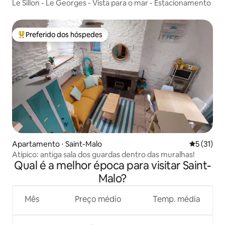
Le Sillon - Le Georges - Vista para o mar - Estacionamento
Preferido dos hóspedes
Entre os melhores preferidos dos hóspedes
Apartamento ⋅ Saint-Malo
5 de uma a
5 (31)
Atípico: antiga sala dos guardas dentro das muralhas!
Qual é a melhor época para visitar Saint-
Malo?
Mês
Preço médio
Temp. média