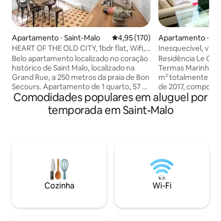
Apartamento ⋅ Saint-Malo
4,95 de uma avaliação média de 
4,95 (170)
Apartamento ⋅ Sai
HEART OF THE OLD CITY, 1bdr flat, Wifi,
Inesquecível, vista
Elevador
tudo a pé, parque
Belo apartamento localizado no coração
Residência Le Céz
histórico de Saint Malo, localizado na
Termas Marinhas, 
Grand Rue, a 250 metros da praia de Bon
m² totalmente re
Secours. Apartamento de 1 quarto, 57 m
de 2017, composto
Comodidades populares em aluguel por
² para 2 a 4 hóspedes. Wi-Fi gratuito,
equipada aberta p
lençóis e toalhas. Bem equipado para
vista para o mar, 3
temporada em Saint-Malo
uma família, incluindo criança ou bebê.
para o mar, 1 banhe
Berço disponível. A uma curta distância a
banheiro separado
pé: praias, lojas, restaurantes, muralhas,
com vista para o 
esportes aquáticos, pontos turísticos.
privativo. 5º andar
Apartamento no 2º andar de um prédio
exposição oeste, d
antigo dentro do elevador.
praia de Saint Mal
Estacionamento gratuito no pátio do
menos de 15 minut
prédio (se houver espaço disponível)
Muros e nas imedia
Cozinha
Wi-Fi
Courtoisvilles.