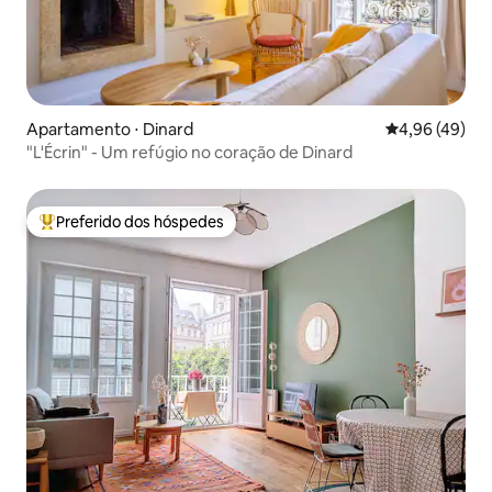
Apartamento ⋅ Dinard
4,96 de uma a
4,96 (49)
"L'Écrin" - Um refúgio no coração de Dinard
Preferido dos hóspedes
Entre os melhores preferidos dos hóspedes