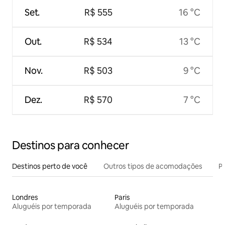
Set.
R$ 555
16 °C
Out.
R$ 534
13 °C
Nov.
R$ 503
9 °C
Dez.
R$ 570
7 °C
Destinos para conhecer
Destinos perto de você
Outros tipos de acomodações
Pr
Londres
Paris
Aluguéis por temporada
Aluguéis por temporada