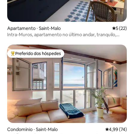
Apartamento ⋅ Saint-Malo
5 de uma a
5 (22)
Intra-Muros, apartamento no último andar, tranquilo,
elevador
Preferido dos hóspedes
Entre os melhores preferidos dos hóspedes
Condomínio ⋅ Saint-Malo
4,99 de uma a
4,99 (74)