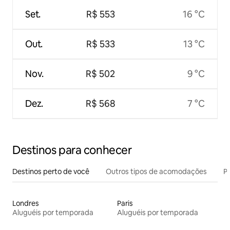
Set.
R$ 553
16 °C
Out.
R$ 533
13 °C
Nov.
R$ 502
9 °C
Dez.
R$ 568
7 °C
Destinos para conhecer
Destinos perto de você
Outros tipos de acomodações
Pr
Londres
Paris
Aluguéis por temporada
Aluguéis por temporada