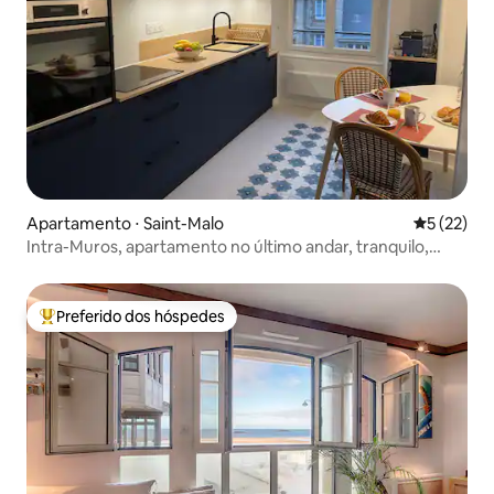
Apartamento ⋅ Saint-Malo
5 de uma a
5 (22)
Intra-Muros, apartamento no último andar, tranquilo,
elevador
Preferido dos hóspedes
Entre os melhores preferidos dos hóspedes