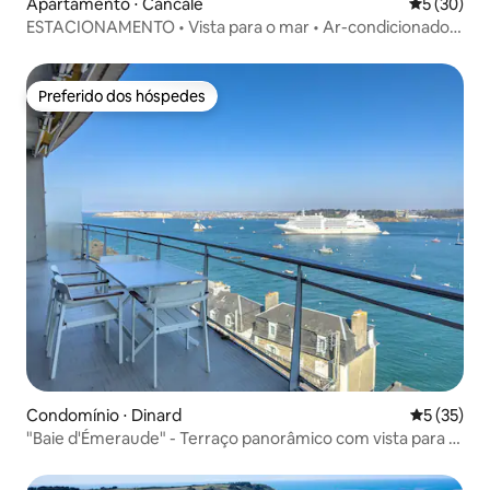
Apartamento ⋅ Cancale
5 de uma a
5 (30)
ESTACIONAMENTO • Vista para o mar • Ar-condicionado •
Le Sudet
Preferido dos hóspedes
Preferido dos hóspedes
Condomínio ⋅ Dinard
5 de uma a
5 (35)
"Baie d'Émeraude" - Terraço panorâmico com vista para o
mar