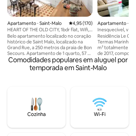
Apartamento ⋅ Saint-Malo
4,95 de uma avaliação média de 
4,95 (170)
Apartamento ⋅ Sai
HEART OF THE OLD CITY, 1bdr flat, Wifi,
Inesquecível, vista
Elevador
tudo a pé, parque
Belo apartamento localizado no coração
Residência Le Céz
histórico de Saint Malo, localizado na
Termas Marinhas, 
Grand Rue, a 250 metros da praia de Bon
m² totalmente re
Secours. Apartamento de 1 quarto, 57 m
de 2017, composto
Comodidades populares em aluguel por
² para 2 a 4 hóspedes. Wi-Fi gratuito,
equipada aberta p
lençóis e toalhas. Bem equipado para
vista para o mar, 3
temporada em Saint-Malo
uma família, incluindo criança ou bebê.
para o mar, 1 banhe
Berço disponível. A uma curta distância a
banheiro separado
pé: praias, lojas, restaurantes, muralhas,
com vista para o 
esportes aquáticos, pontos turísticos.
privativo. 5º andar
Apartamento no 2º andar de um prédio
exposição oeste, d
antigo dentro do elevador.
praia de Saint Mal
Estacionamento gratuito no pátio do
menos de 15 minut
prédio (se houver espaço disponível)
Muros e nas imedia
Cozinha
Wi-Fi
Courtoisvilles.