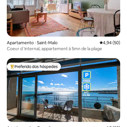
Apartamento ⋅ Saint-Malo
4,94 de uma a
4,94 (50)
Coeur d 'internal, appartement à 5mn de la plage
Preferido dos hóspedes
Entre os melhores preferidos dos hóspedes