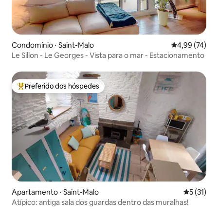
Condomínio ⋅ Saint-Malo
4,99 de uma a
4,99 (74)
Le Sillon - Le Georges - Vista para o mar - Estacionamento
Preferido dos hóspedes
Entre os melhores preferidos dos hóspedes
Apartamento ⋅ Saint-Malo
5 de uma a
5 (31)
Atípico: antiga sala dos guardas dentro das muralhas!