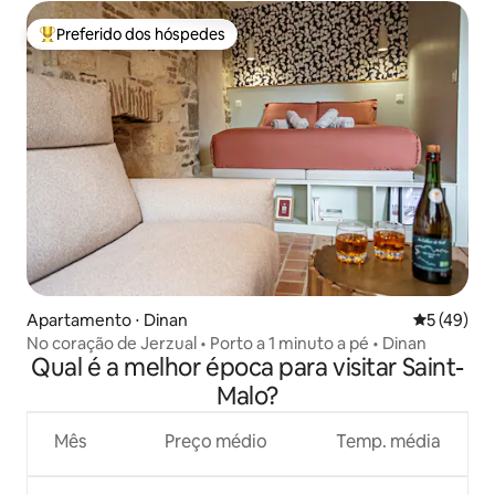
Preferido dos hóspedes
Entre os melhores preferidos dos hóspedes
Apartamento ⋅ Dinan
5 de uma a
5 (49)
No coração de Jerzual • Porto a 1 minuto a pé • Dinan
Qual é a melhor época para visitar Saint-
Malo?
Mês
Preço médio
Temp. média