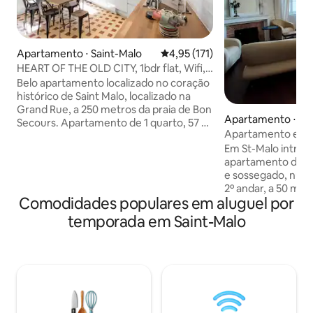
Apartamento ⋅ Saint-Malo
4,95 de uma avaliação média de 
4,95 (171)
HEART OF THE OLD CITY, 1bdr flat, Wifi,
Elevador
Belo apartamento localizado no coração
histórico de Saint Malo, localizado na
Grand Rue, a 250 metros da praia de Bon
Apartamento ⋅ Sai
Secours. Apartamento de 1 quarto, 57 m
Apartamento em 
² para 2 a 4 hóspedes. Wi-Fi gratuito,
século XVII
Em St-Malo intra 
lençóis e toalhas. Bem equipado para
apartamento de 1
uma família, incluindo criança ou bebê.
e sossegado, numa
Berço disponível. A uma curta distância a
2º andar, a 50 m da
pé: praias, lojas, restaurantes, muralhas,
Comodidades populares em aluguel por
Janelas viradas pa
esportes aquáticos, pontos turísticos.
o jardim. Apartam
Apartamento no 2º andar de um prédio
temporada em Saint-Malo
de 35 m2 (lareira,
antigo dentro do elevador.
cozinha equipada, 
Estacionamento gratuito no pátio do
quarto 2 (camas 90
prédio (se houver espaço disponível)
140), banheiro (ba
+chuveiro). Cama 
Telefone ADSL. 2 T
Nespresso. Lençói