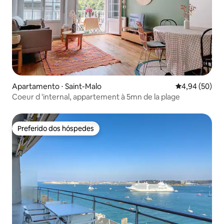
Apartamento ⋅ Saint-Malo
4,94 de uma a
4,94 (50)
Coeur d 'internal, appartement à 5mn de la plage
Preferido dos hóspedes
Preferido dos hóspedes