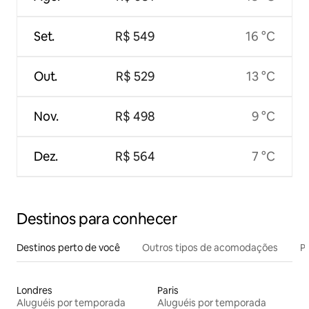
Set.
R$ 549
16 °C
Out.
R$ 529
13 °C
Nov.
R$ 498
9 °C
Dez.
R$ 564
7 °C
Destinos para conhecer
Destinos perto de você
Outros tipos de acomodações
Pr
Londres
Paris
Aluguéis por temporada
Aluguéis por temporada