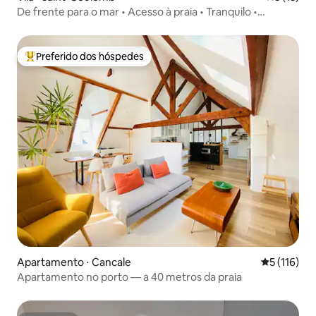
De frente para o mar • Acesso à praia • Tranquilo •
Estacionamento gratuito
Preferido dos hóspedes
Entre os melhores preferidos dos hóspedes
Apartamento ⋅ Cancale
5 de uma av
5 (116)
Apartamento no porto — a 40 metros da praia