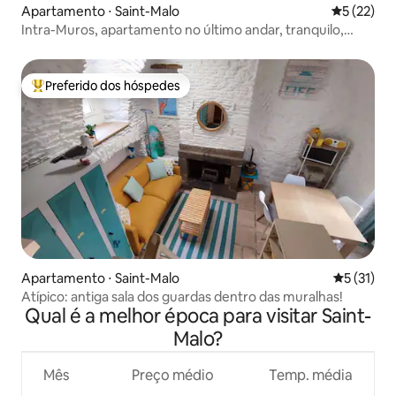
Apartamento ⋅ Saint-Malo
5 de uma a
5 (22)
Intra-Muros, apartamento no último andar, tranquilo,
elevador
Preferido dos hóspedes
Entre os melhores preferidos dos hóspedes
Apartamento ⋅ Saint-Malo
5 de uma a
5 (31)
Atípico: antiga sala dos guardas dentro das muralhas!
Qual é a melhor época para visitar Saint-
Malo?
Mês
Preço médio
Temp. média