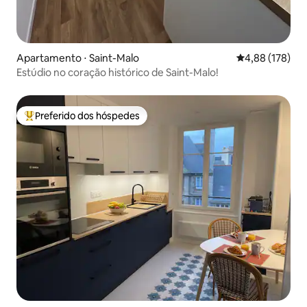
Apartamento ⋅ Saint-Malo
4,88 de uma av
4,88 (178)
Estúdio no coração histórico de Saint-Malo!
Preferido dos hóspedes
Entre os melhores preferidos dos hóspedes