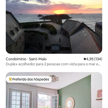
Condomínio ⋅ Saint-Malo
4,95 de uma av
4,95 (134)
Duplex acolhedor para 2 pessoas com vista para o mar em
St Malo
Preferido dos hóspedes
Entre os melhores preferidos dos hóspedes