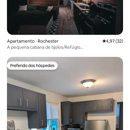
Apartamento ⋅ Rochester
4,97 de uma a
4,97 (32)
A pequena cabana de tijolos/Refúgio
aconchegante/Estúdio de tijolos
Preferido dos hóspedes
Preferido dos hóspedes