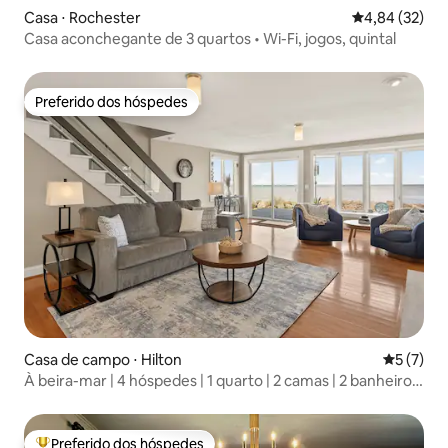
Casa ⋅ Rochester
4,84 de uma a
4,84 (32)
Casa aconchegante de 3 quartos • Wi-Fi, jogos, quintal
Preferido dos hóspedes
Preferido dos hóspedes
Casa de campo ⋅ Hilton
5 de uma 
5 (7)
À beira-mar | 4 hóspedes | 1 quarto | 2 camas | 2 banheiros
completos
Preferido dos hóspedes