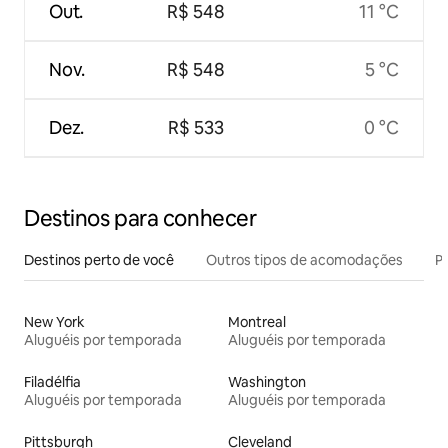
Out.
R$ 548
11 °C
Nov.
R$ 548
5 °C
Dez.
R$ 533
0 °C
Destinos para conhecer
Destinos perto de você
Outros tipos de acomodações
Pr
New York
Montreal
Aluguéis por temporada
Aluguéis por temporada
Filadélfia
Washington
Aluguéis por temporada
Aluguéis por temporada
Pittsburgh
Cleveland