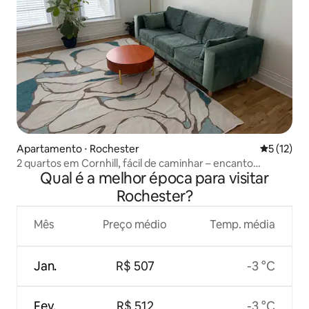
Apartamento ⋅ Rochester
5 de uma a
5 (12)
2 quartos em Cornhill, fácil de caminhar – encanto
Qual é a melhor época para visitar
histórico + estacionamento
Rochester?
Mês
Preço médio
Temp. média
Jan.
R$ 507
-3 °C
Fev.
R$ 512
-3 °C