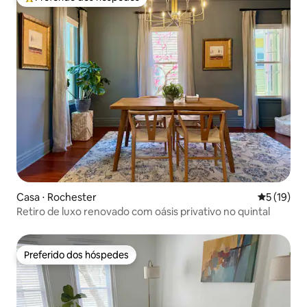
Entre os melhores preferidos dos hóspedes
Casa ⋅ Rochester
5 de uma a
5 (19)
Retiro de luxo renovado com oásis privativo no quintal
Preferido dos hóspedes
Preferido dos hóspedes