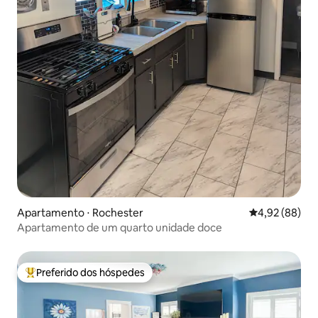
Apartamento ⋅ Rochester
4,92 de uma a
4,92 (88)
Apartamento de um quarto unidade doce
Preferido dos hóspedes
Entre os melhores preferidos dos hóspedes