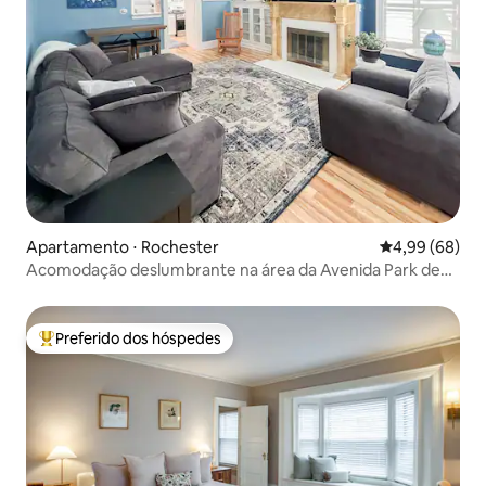
Apartamento ⋅ Rochester
4,99 de uma av
4,99 (68)
Acomodação deslumbrante na área da Avenida Park de
Rochester!
Preferido dos hóspedes
Entre os melhores preferidos dos hóspedes