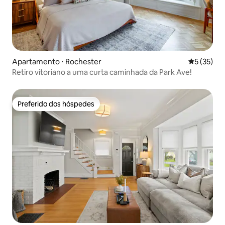
Apartamento ⋅ Rochester
5 de uma a
5 (35)
Retiro vitoriano a uma curta caminhada da Park Ave!
Preferido dos hóspedes
Preferido dos hóspedes