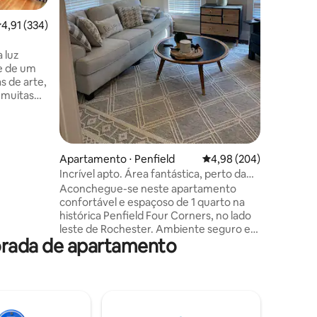
estão a po
lugar su
,91 de uma avaliação média de 5, 334 avaliações
4,91 (334)
vibração de 
ções
processo
 luz
nenhuma 
para os hóspedes. 
as de arte,
um máxim
 muitas
hóspedes
estar na 
r, este
a curta
ais,
Apartamento ⋅ Penfield
4,98 de uma avaliação m
4,98 (204)
s da
Incrível apto. Área fantástica, perto da
cidade
Aconchegue-se neste apartamento
 Hotel - 2
confortável e espaçoso de 1 quarto na
7 minutos
histórica Penfield Four Corners, no lado
nutos
leste de Rochester. Ambiente seguro e
minutos
orada de apartamento
suburbano, a apenas 8 km do centro de
Rochester. A uma curta distância a pé de
muitos ótimos restaurantes locais e
cafeterias. Recentemente renovado
com nova **cama king size** e sofá-cama
queen com espuma de memória