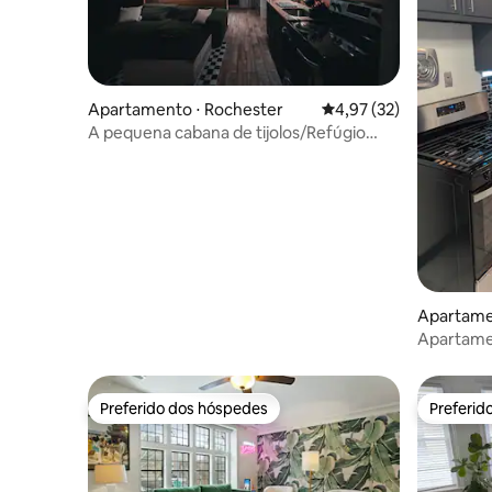
Apartamento ⋅ Rochester
4,97 de uma avaliação 
4,97 (32)
A pequena cabana de tijolos/Refúgio
aconchegante/Estúdio de tijolos
Apartame
Apartame
doce
Preferido dos hóspedes
Preferid
Preferido dos hóspedes
Preferid