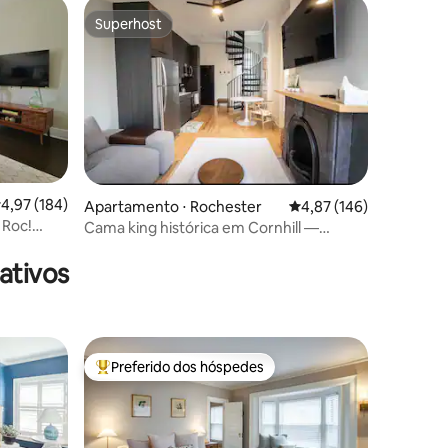
Superhost
Superhost
,97 de uma avaliação média de 5, 184 avaliações
4,97 (184)
Apartamento ⋅ Rochester
4,87 de uma avaliação 
4,87 (146)
Roc!
Cama king histórica em Cornhill —
ções
estadias longas
ativos
Preferido dos hóspedes
os hóspedes
Entre os melhores preferidos dos hóspedes