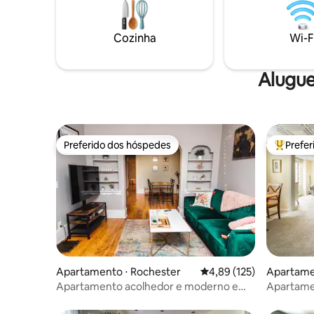
Cozinha
Wi-F
Alugue
Preferido dos hóspedes
Prefe
Preferido dos hóspedes
Entre os
Apartamento ⋅ Rochester
4,89 de uma avaliação m
4,89 (125)
Apartamen
Apartamento acolhedor e moderno em
Apartamen
South Wedge/Highland Park
Pittsford