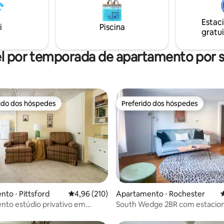
Estac
i
Piscina
gratui
l por temporada de apartamento por
rido dos hóspedes
Preferido dos hóspedes
 melhores preferidos dos hóspedes
Preferido dos hóspedes
édia de 5, 125 avaliações
to ⋅ Pittsford
4,96 de uma avaliação média de 5, 210 avalia
4,96 (210)
Apartamento ⋅ Rochester
4
to estúdio privativo em
South Wedge 2BR com estacio
excelente para caminhadas