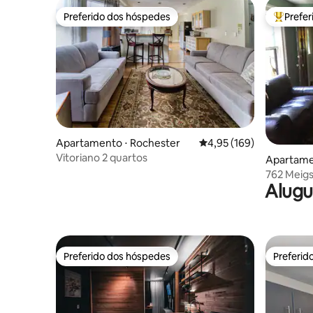
Preferido dos hóspedes
Prefe
Preferido dos hóspedes
Entre os
Apartamento ⋅ Rochester
4,95 de uma avaliação m
4,95 (169)
Vitoriano 2 quartos
Apartame
762 Meigs
Alugu
Preferido dos hóspedes
Preferid
Preferido dos hóspedes
Preferid