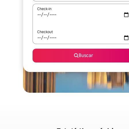
Check-in
Checkout
Buscar