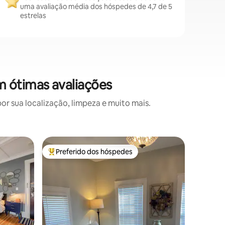
uma avaliação média dos hóspedes de 4,7 de 5
estrelas
 ótimas avaliações
 sua localização, limpeza e muito mais.
Apartame
Preferido dos hóspedes
Prefe
os hóspedes
Entre os melhores preferidos dos hóspedes
Entre o
Camas em
Avenue
Nosso es
espaçoso
verdadei
convidati
localizad
Avenue, o