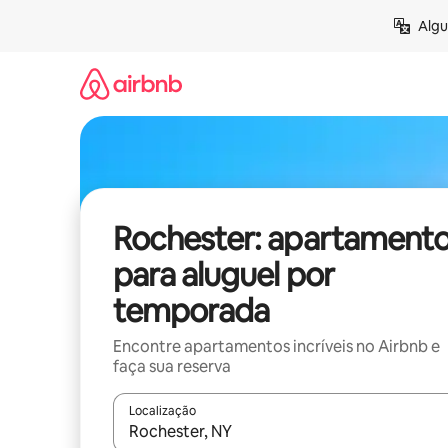
Pular
Algu
para
o
conteúdo
Rochester: apartament
para aluguel por
temporada
Encontre apartamentos incríveis no Airbnb e
faça sua reserva
Localização
Quando os resultados estiverem disponíveis, expl