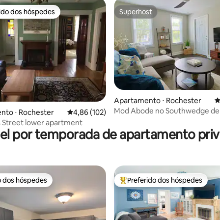
rido dos hóspedes
Superhost
 melhores preferidos dos hóspedes
Superhost
édia de 5, 169 avaliações
Apartamento ⋅ Rochester
4
Mod Abode no Southwedge de 
nto ⋅ Rochester
4,86 de uma avaliação média de 5, 102 avalia
4,86 (102)
Highland/ UofR
 Street lower apartment
el por temporada de apartamento priv
o dos hóspedes
Preferido dos hóspedes
o dos hóspedes
Entre os melhores preferidos d