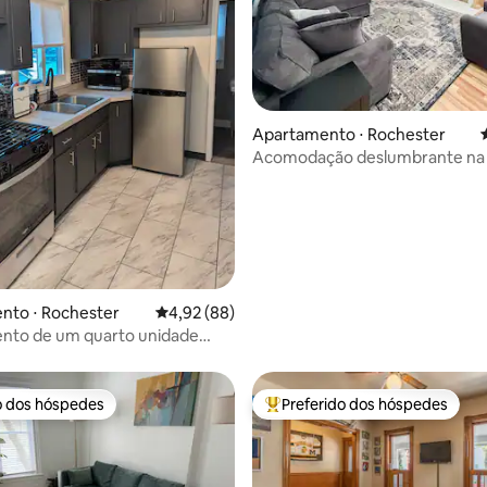
média de 5, 32 avaliações
Apartamento ⋅ Rochester
Acomodação deslumbrante na 
Avenida Park de Rochester!
nto ⋅ Rochester
4,92 de uma avaliação média de 5, 88 avalia
4,92 (88)
nto de um quarto unidade
o dos hóspedes
Preferido dos hóspedes
o dos hóspedes
Entre os melhores preferidos d