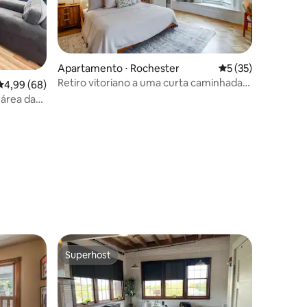
Apartamento ⋅ Rochester
5 de uma avaliação
5 (35)
Retiro vitoriano a uma curta caminhada
4,99 de uma avaliação média de 5, 68 avaliações
4,99 (68)
da Park Ave!
área da
ções
Superhost
os hóspedes
Superhost