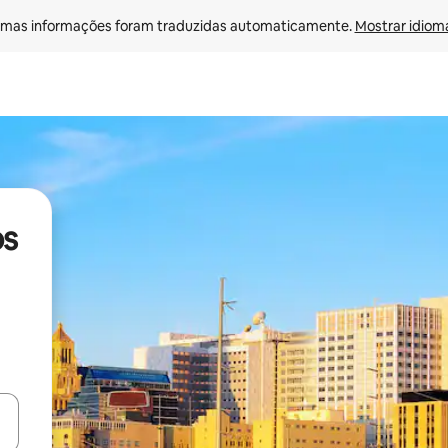
mas informações foram traduzidas automaticamente. 
Mostrar idioma
os
ore-os usando as seta para cima e para baixo do teclado ou tocando e