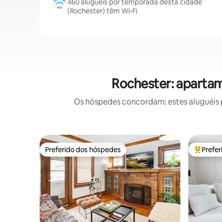
460 aluguéis por temporada desta cidade
(Rochester) têm Wi-Fi
Rochester: aparta
Os hóspedes concordam: estes aluguéis 
Preferido dos hóspedes
Prefe
Preferido dos hóspedes
Entre os