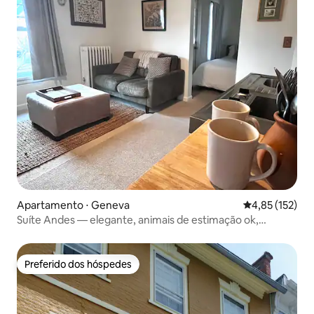
Apartamento ⋅ Geneva
4,85 de uma av
4,85 (152)
Suíte Andes — elegante, animais de estimação ok,
caminhada até o centro da cidade
Preferido dos hóspedes
Preferido dos hóspedes