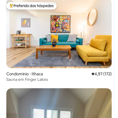
Preferido dos hóspedes
Entre os melhores preferidos dos hóspedes
Condomínio ⋅ Ithaca
4,97 de uma av
4,97 (172)
Sauna em Finger Lakes