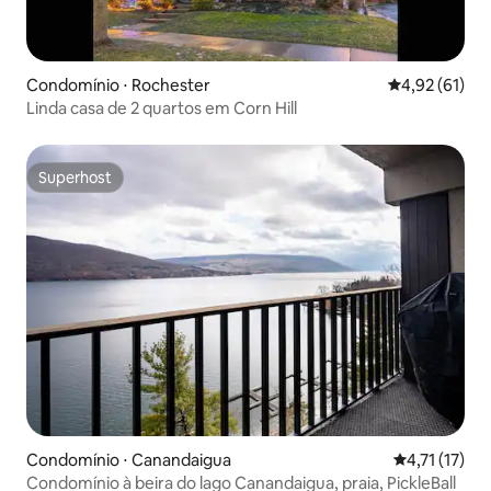
Condomínio ⋅ Rochester
4,92 de uma a
4,92 (61)
Linda casa de 2 quartos em Corn Hill
Superhost
Superhost
Condomínio ⋅ Canandaigua
4,71 de uma a
4,71 (17)
Condomínio à beira do lago Canandaigua, praia, PickleBall