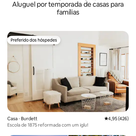
Aluguel por temporada de casas para
famílias
Preferido dos hóspedes
Preferido dos hóspedes
Casa ⋅ Burdett
4,95 de uma av
4,95 (426)
Escola de 1875 reformada com um iglu!