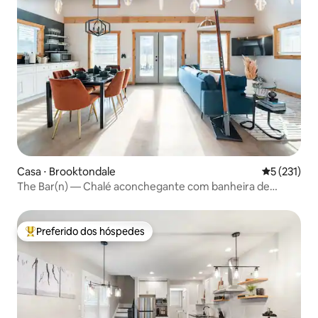
Casa ⋅ Brooktondale
5 de uma av
5 (231)
The Bar(n) — Chalé aconchegante com banheira de
hidromassagem e fogueira
Preferido dos hóspedes
Entre os melhores preferidos dos hóspedes