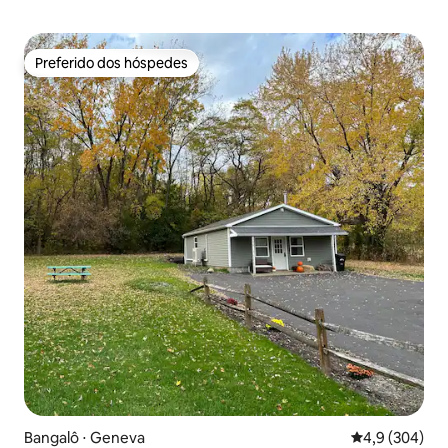
Preferido dos hóspedes
Preferido dos hóspedes
Bangalô ⋅ Geneva
4,9 de uma av
4,9 (304)