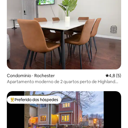
Condomínio ⋅ Rochester
4,8 de uma 
4,8 (5)
Apartamento moderno de 2 quartos perto de Highland
Park
Preferido dos hóspedes
Entre os melhores preferidos dos hóspedes