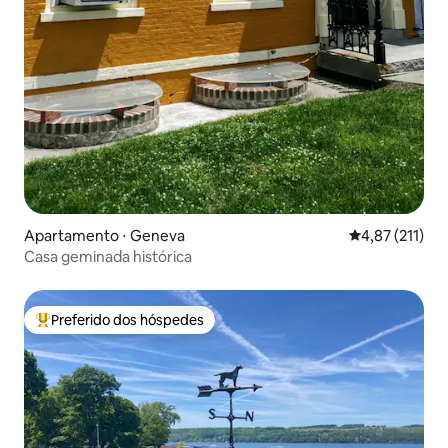
Apartamento ⋅ Geneva
4,87 de uma av
4,87 (211)
Casa geminada histórica
Preferido dos hóspedes
Entre os melhores preferidos dos hóspedes