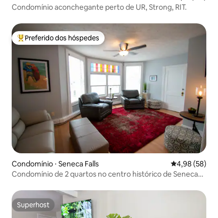
Condomínio aconchegante perto de UR, Strong, RIT.
Preferido dos hóspedes
Entre os melhores preferidos dos hóspedes
Condomínio ⋅ Seneca Falls
4,98 de uma a
4,98 (58)
Condomínio de 2 quartos no centro histórico de Seneca
Falls
Superhost
Superhost