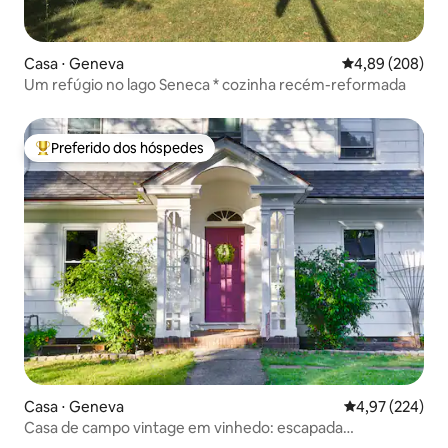
Casa ⋅ Geneva
4,89 de uma ava
4,89 (208)
Um refúgio no lago Seneca * cozinha recém-reformada
Preferido dos hóspedes
Entre os melhores preferidos dos hóspedes
Casa ⋅ Geneva
4,97 de uma av
4,97 (224)
Casa de campo vintage em vinhedo: escapada
aconchegante, camas king size