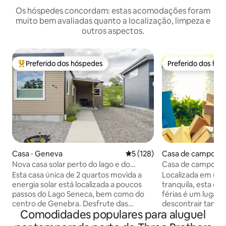
Os hóspedes concordam: estas acomodações foram
muito bem avaliadas quanto a localização, limpeza e
outros aspectos.
Preferido dos hóspedes
Preferido dos hó
Entre os melhores preferidos dos hóspedes
Preferido dos hó
Casa ⋅ Geneva
5 de uma avaliação média de 
5 (128)
Casa de campo ⋅ 
Nova casa solar perto do lago e do
Casa de campo com
centro da cidade
pôr do sol
Esta casa única de 2 quartos movida a
Localizada em uma
energia solar está localizada a poucos
tranquila, esta d
passos do Lago Seneca, bem como do
férias é um lugar p
centro de Genebra. Desfrute das
descontrair tanto 
Comodidades populares para aluguel
vinícolas e cervejarias da área durante o
dentro de casa em
dia e, em seguida, caminhe até todos os
Retiro de férias 