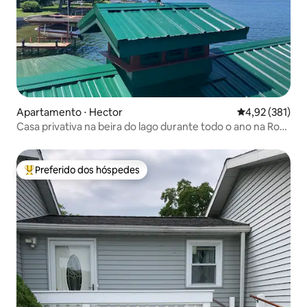
Apartamento ⋅ Hector
4,92 de uma av
4,92 (381)
Casa privativa na beira do lago durante todo o ano na Rota
do Vinho de Seneca
Preferido dos hóspedes
Entre os melhores preferidos dos hóspedes