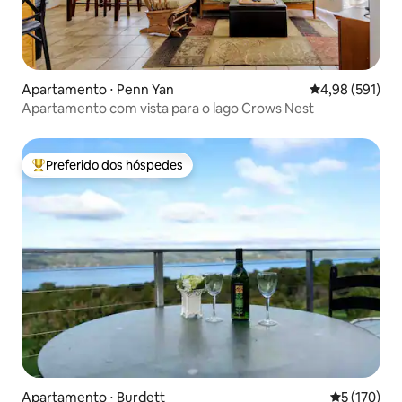
Apartamento ⋅ Penn Yan
4,98 de uma av
4,98 (591)
Apartamento com vista para o lago Crows Nest
Preferido dos hóspedes
Entre os melhores preferidos dos hóspedes
Apartamento ⋅ Burdett
5 de uma av
5 (170)