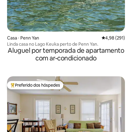
Casa ⋅ Penn Yan
4,98 de uma av
4,98 (291)
Linda casa no Lago Keuka perto de Penn Yan.
Aluguel por temporada de apartamento
com ar-condicionado
Preferido dos hóspedes
Entre os melhores preferidos dos hóspedes