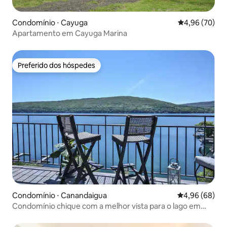
Condomínio ⋅ Cayuga
4,96 de uma a
4,96 (70)
Apartamento em Cayuga Marina
Preferido dos hóspedes
Preferido dos hóspedes
Condomínio ⋅ Canandaigua
4,96 de uma av
4,96 (68)
Condomínio chique com a melhor vista para o lago em
Finger Lakes + lareira