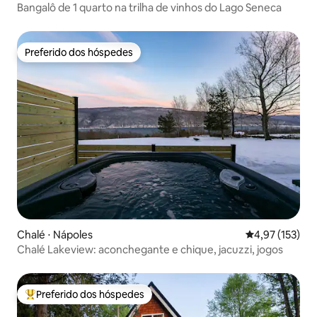
Bangalô de 1 quarto na trilha de vinhos do Lago Seneca
Preferido dos hóspedes
Preferido dos hóspedes
Chalé ⋅ Nápoles
4,97 de uma av
4,97 (153)
Chalé Lakeview: aconchegante e chique, jacuzzi, jogos
Preferido dos hóspedes
Entre os melhores preferidos dos hóspedes