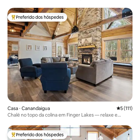
Preferido dos hóspedes
Entre os melhores preferidos dos hóspedes
Casa ⋅ Canandaigua
5 de uma av
5 (111)
Chalé no topo da colina em Finger Lakes — relaxe e
renove
Preferido dos hóspedes
Entre os melhores preferidos dos hóspedes