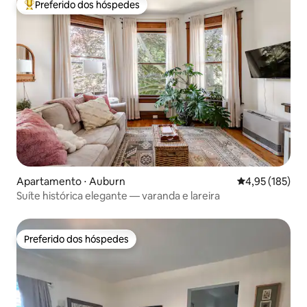
Preferido dos hóspedes
Entre os melhores preferidos dos hóspedes
Apartamento ⋅ Auburn
4,95 de uma av
4,95 (185)
Suíte histórica elegante — varanda e lareira
Preferido dos hóspedes
Preferido dos hóspedes