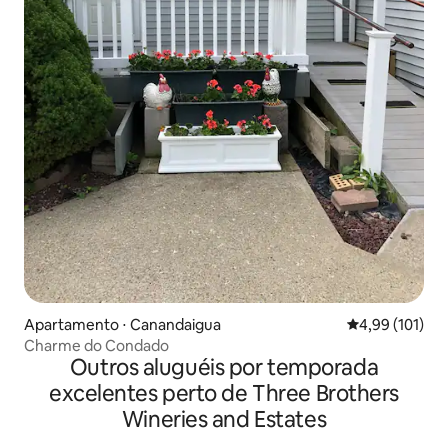
Apartamento ⋅ Canandaigua
4,99 de uma av
4,99 (101)
Charme do Condado
Outros aluguéis por temporada
excelentes perto de Three Brothers
Wineries and Estates