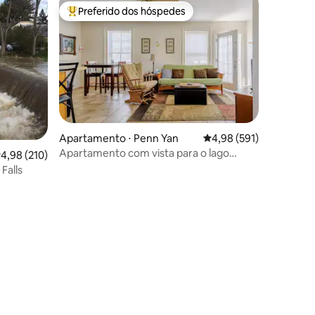
Preferido dos hóspedes
os hóspedes
Entre os melhores preferidos dos hóspedes
Apartamento ⋅ Penn Yan
4,98 de uma avaliação 
4,98 (591)
Apartamento com vista para o lago
,98 de uma avaliação média de 5, 210 avaliações
4,98 (210)
Crows Nest
Falls
ções