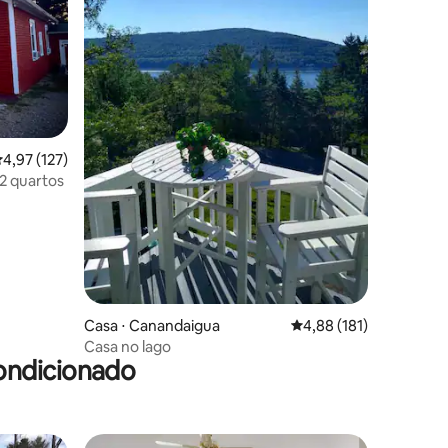
ções
,97 de uma avaliação média de 5, 127 avaliações
4,97 (127)
2 quartos
Casa ⋅ Canandaigua
4,88 de uma avaliação 
4,88 (181)
Casa no lago
ondicionado