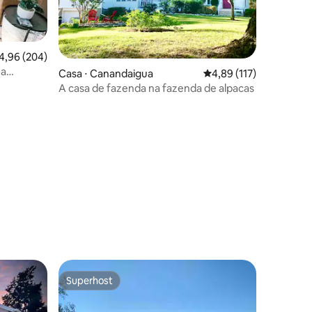
,96 de uma avaliação média de 5, 204 avaliações
4,96 (204)
ha
Casa ⋅ Canandaigua
4,89 de uma avaliação 
4,89 (117)
A casa de fazenda na fazenda de alpacas
ções
Superhost
os hóspedes
Superhost