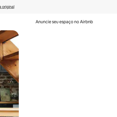
 original
Anuncie seu espaço no Airbnb
 deslizando o dedo na tela.