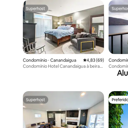
Superhost
Superho
Superhost
Superho
Condomínio ⋅ Canandaigua
4,83 de uma avaliação 
4,83 (69)
Condomín
Condomínio Hotel Canandaigua à beira
Condomíni
Alu
do lago – piscina/banheira de
Canandaigu
hidromassagem
Superhost
Preferid
Superhost
Preferid