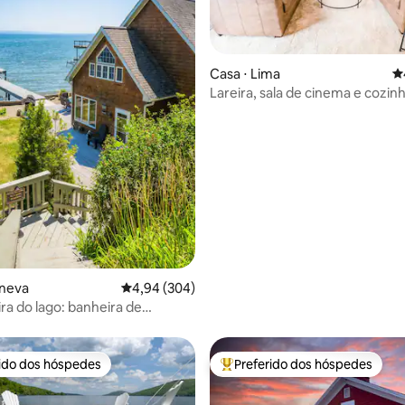
Casa ⋅ Lima
4
édia de 5, 133 avaliações
Lareira, sala de cinema e cozin
totalmente equipada
eneva
4,94 de uma avaliação média de 5, 304 avalia
4,94 (304)
ira do lago: banheira de
agem, caiaques e fogueira
rido dos hóspedes
Preferido dos hóspedes
 melhores preferidos dos hóspedes
Entre os melhores preferidos d