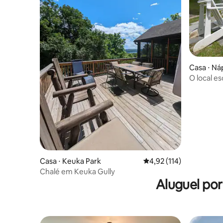
Casa ⋅ Ná
O local es
banheira 
esqui
Casa ⋅ Keuka Park
4,92 de uma avaliação m
4,92 (114)
Chalé em Keuka Gully
Aluguel po