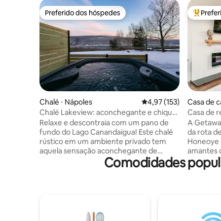
Preferido dos hóspedes
Prefe
Preferido dos hóspedes
Entre os
Chalé ⋅ Nápoles
4,97 de uma avaliação m
4,97 (153)
Casa de c
Chalé Lakeview: aconchegante e chique,
Casa de 
jacuzzi, jogos
HIDROMAS
Relaxe e descontraia com um pano de
A Getawa
incríveis
fundo do Lago Canandaigua! Este chalé
da rota de
rústico em um ambiente privado tem
Honeoye 
aquela sensação aconchegante de
amantes d
Comodidades popular
cabana com estilo moderno e
busca uma via
comodidades luxuosas, incluindo um
vistas de
fogão a gás, banheira de
encosta d
hidromassagem, jogos nostálgicos,
relaxa na
biblioteca, lareira ao ar livre e muito mais!
coberta o an
As comodidades incluem: Banheira de
uma curta
hidromassagem com vista para o lago
10 minuto