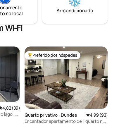
Cozinha
relaxar, recarregar as energias e criar
ionamento
. Espaço
Ar-condicionado
memórias inesquecíveis em um
to no local
ambiente verdadeiramente mágico.
 a cabo.
 Wi-Fi
Preferido dos hóspedes
Entre os melhores preferidos dos hóspedes
ções
4,82 de uma avaliação média de 5, 39 avaliações
4,82 (39)
 lago |
Quarto privativo ⋅ Dundee
4,99 de uma avaliação
4,99 (93)
onal | À
Encantador apartamento de 1 quarto no
porão na floresta