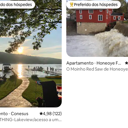
rido dos hóspedes
Preferido dos hóspedes
 melhores preferidos dos hóspedes
Entre os melhores preferidos d
édia de 5, 313 avaliações
Apartamento ⋅ Honeoye Fall
4
s
O Moinho Red Saw de Honeoye 
nto ⋅ Conesus
4,98 de uma avaliação média de 5, 122 avalia
4,98 (122)
THING-Lakeview/acesso a um
nto novo.