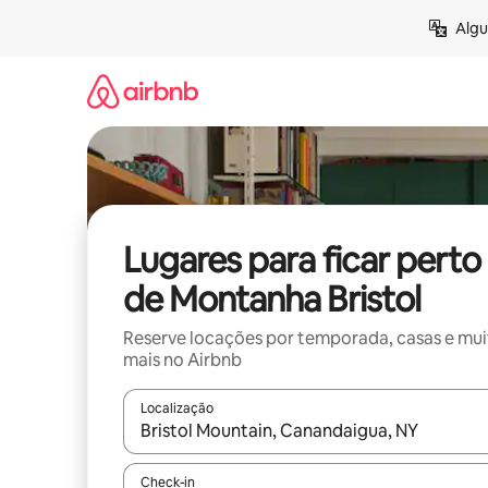
Pular
Algu
para
o
conteúdo
Lugares para ficar perto
de Montanha Bristol
Reserve locações por temporada, casas e mu
mais no Airbnb
Localização
Quando os resultados estiverem disponíveis, expl
Check-in