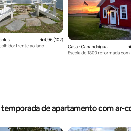
poles
4,96 de uma avaliação média de 5, 102 avalia
4,96 (102)
colhido: frente ao lago,
Casa ⋅ Canandaigua
4
de hidromassagem, vinícolas,
Escola de 1800 reformada com 
édia de 5, 114 avaliações
r temporada de apartamento com ar-c