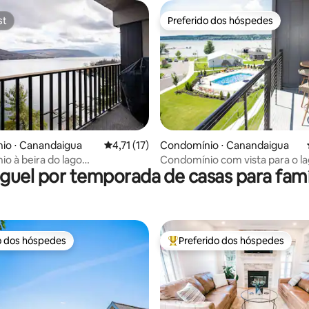
st
Preferido dos hóspedes
st
Preferido dos hóspedes
média de 5, 69 avaliações
io ⋅ Canandaigua
4,71 de uma avaliação média de 5, 17 avalia
4,71 (17)
Condomínio ⋅ Canandaigua
o à beira do lago
Condomínio com vista para o la
guel por temporada de casas para famí
a, praia, PickleBall
Banheira de hidromassagem saz
Piscina | Restaurante
o dos hóspedes
Preferido dos hóspedes
o dos hóspedes
Entre os melhores preferidos d