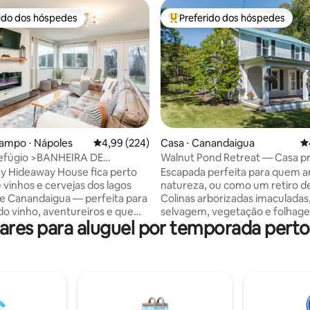
rido dos hóspedes
Preferido dos hóspedes
 melhores preferidos dos hóspedes
Entre os melhores preferidos d
édia de 5, 153 avaliações
ampo ⋅ Nápoles
4,99 de uma avaliação média de 5, 224 avalia
4,99 (224)
Casa ⋅ Canandaigua
4
refúgio >BANHEIRA DE
Walnut Pond Retreat — Casa pri
SAGEM< *Isolada com vistas
paisagens incríveis
y Hideaway House fica perto
Escapada perfeita para quem 
 vinhos e cervejas dos lagos
natureza, ou como um retiro de 
e Canandaigua — perfeita para
Colinas arborizadas imaculadas,
o vinho, aventureiros e quem
selvagem, vegetação e folhag
es para aluguel por temporada perto
gem tranquila. Desfrute de
outono, cada uma em sua estaç
slumbrantes do vale e da
aquáticas impressionantes de 
a sala de estar ou enquanto
lago bem cuidado com lírios de
 banheira de hidromassagem
agradar Monet, e uma doca par
o todo no pátio. Apenas
los. Diversos pássaros selvagens em
 distância de carro (menos de
alimentadores estabelecidos e
s) de Nápoles para ótimos
geralmente na propriedade. Lareira a