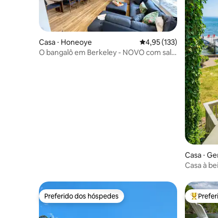
Casa ⋅ Honeoye
4,95 de uma avaliação m
4,95 (133)
O bangalô em Berkeley - NOVO com sala
de jogos
Casa ⋅ G
Casa à be
hidromass
Preferido dos hóspedes
Prefe
Preferido dos hóspedes
Entre os