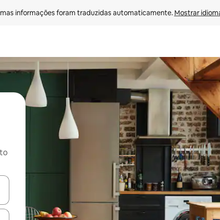
mas informações foram traduzidas automaticamente. 
Mostrar idioma
ito
ore-os usando as seta para cima e para baixo do teclado ou tocando e