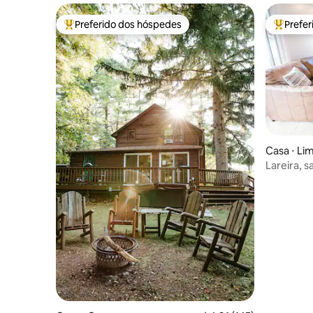
Preferido dos hóspedes
Prefe
Entre os melhores preferidos dos hóspedes
Entre os
Casa ⋅ Li
Lareira, 
totalmen