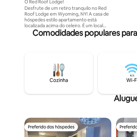
g
O Red Roof Lodge!
oportuni
Desfrute de um retiro tranquilo no Red
podem de
Roof Lodge em Wyoming, NY! A casa de
simplesme
hóspedes estilo apartamento está
na tranqu
localizada acima do celeiro. É um local
aconchega
Comodidades populares para 
perfeito para uma escapadinha tranquila.
momentos 
Escondido fora do caminho batido, você
desta bel
se encontrará cercado pelos sons da
natureza. Desconecte-se e desfrute de
caminhadas matinais ao longo das trilhas
para caminhadas no local, tome banho
sob as estrelas no chuveiro ao ar livre ou
visite atrações próximas, como as
Cataratas do Niágara, o Parque Estadual
Cozinha
Wi-F
de Letchworth, o Six Flags ou a pitoresca
cidade de Varsóvia.
Alugu
Preferido dos hóspedes
Preferid
Preferido dos hóspedes
Preferid