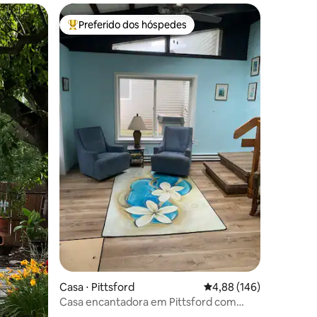
Preferido dos hóspedes
os hóspedes
Entre os melhores preferidos dos hóspedes
ções
Casa ⋅ Pittsford
4,88 de uma avaliação 
4,88 (146)
Casa encantadora em Pittsford com
piscina coberta e 4 quartos