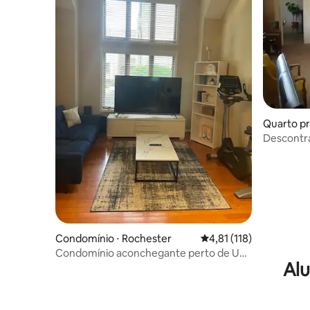
Quarto pr
Descontra
Banheiro 
Condomínio ⋅ Rochester
4,81 de uma avaliação m
4,81 (118)
Condomínio aconchegante perto de UR,
Alu
Strong, RIT.