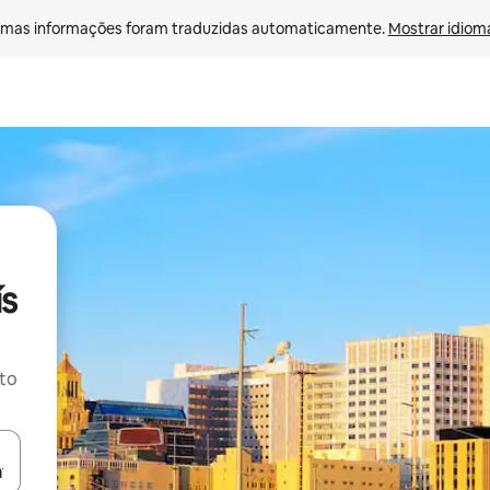
mas informações foram traduzidas automaticamente. 
Mostrar idioma
ís
ito
ore-os usando as seta para cima e para baixo do teclado ou tocando e