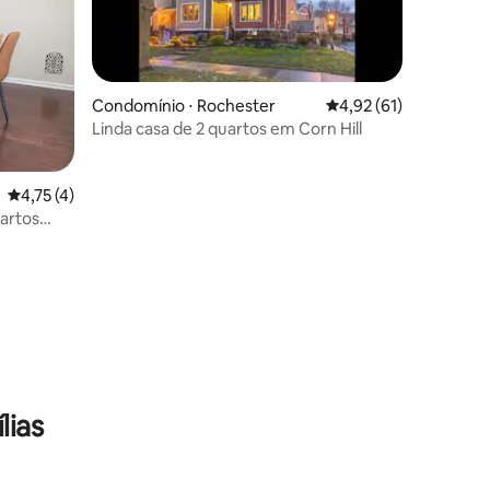
Condomínio ⋅ Rochester
4,92 de uma avaliação
4,92 (61)
Linda casa de 2 quartos em Corn Hill
ções
4,75 de uma avaliação média de 5, 4 avaliações
4,75 (4)
artos
lias