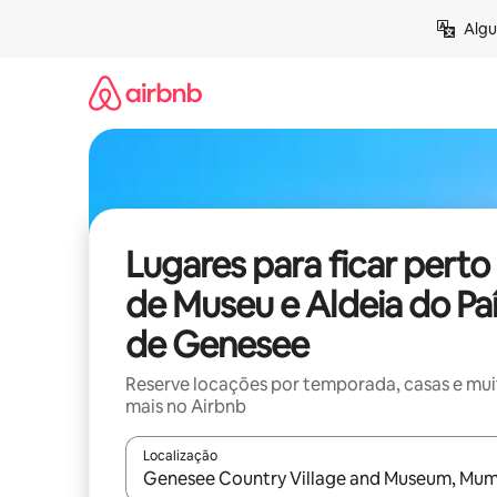
Pular
Algu
para
o
conteúdo
Lugares para ficar perto
de Museu e Aldeia do Pa
de Genesee
Reserve locações por temporada, casas e mu
mais no Airbnb
Localização
Quando os resultados estiverem disponíveis, expl