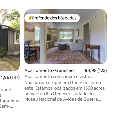
Lugar par
Preferido dos hóspedes
Prefe
os hóspedes
Entre os melhores preferidos dos hóspedes
Entre o
Escola W
Entre na
em nossa
renovada
no loft, 
principal
cada and
estar ou
equipada.
ções
Apartamento ⋅ Geneseo
4,98 de uma avaliação 
4,98 (123)
ou amigo
Apartamento com jardim e vista
,96 de uma avaliação média de 5, 187 avaliações
4,96 (187)
tranquil
panorâmica na Big Tree Farm
Não há outro lugar em Geneseo como
Rochester
este! Estamos localizados em 1500 acres
o cuidad
a você
no Vale do Rio Genesee, ao lado do
desta esc
e
Museu Nacional de Aviões de Guerra
história 
fogueiras
(este é um museu voador com uma faixa
 Bem-
de grama). Olhe para o leste para uma
nquila no
vista encantadora do SUNY Geneseo ou
ndes.
para o oeste para um dos nossos
no deck
famosos pores do sol. Você está cercado
quilas ou