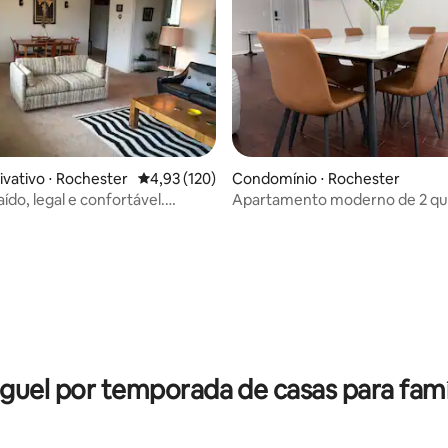
ivativo ⋅ Rochester
4,93 de uma avaliação média de 5, 120 avalia
4,93 (120)
Condomínio ⋅ Rochester
ído, legal e confortável.
Apartamento moderno de 2 qu
privativo
perto de Highland Park
édia de 5, 118 avaliações
guel por temporada de casas para famí