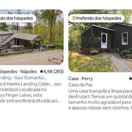
rido dos hóspedes
Preferido dos hóspedes
 melhores preferidos dos hóspedes
Entre os melhores preferidos d
óspedes ⋅ Nápoles
4,98 de uma avaliação média de 5, 293 avalia
4,98 (293)
ding - Your Romantic
Casa ⋅ Perry
4
 Novos preços
 à Hawks Landing Cabin... seu
Casa de Paz
omântico! Localizada no
Uma casa tranquila e limpa par
os Finger Lakes, esta
desfrutar!! Temos um quintal d
de extraordinária situada acima
tamanho muito agradável para 
anandaigua com suas vistas
e apenas relaxar sem vizinhos.
ares fica a poucos minutos de
vindo a uma casa de campo tra
e a região tem a oferecer.
meio de vários lagos muito gra
s, pesca, passeios de barco,
Relaxe na varanda coberta ou 
édia de 5, 122 avaliações
 caiaque, neve muitas
dos fundos para refeições tran