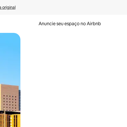
 original
Anuncie seu espaço no Airbnb
 deslizando o dedo na tela.