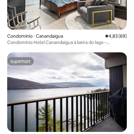
Condomínio ⋅ Canandaigua
4,83 de uma a
4,83 (69)
Condomínio Hotel Canandaigua à beira do lago –
piscina/banheira de hidromassagem
Superhost
Superhost