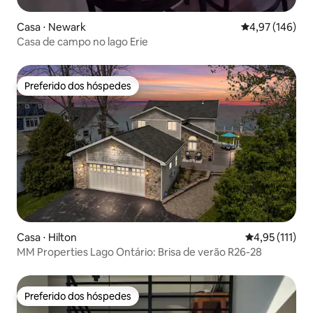
Casa ⋅ Newark
4,97 de uma av
4,97 (146)
Casa de campo no lago Erie
Preferido dos hóspedes
Preferido dos hóspedes
Casa ⋅ Hilton
4,95 de uma av
4,95 (111)
MM Properties Lago Ontário: Brisa de verão R26-28
Preferido dos hóspedes
Preferido dos hóspedes