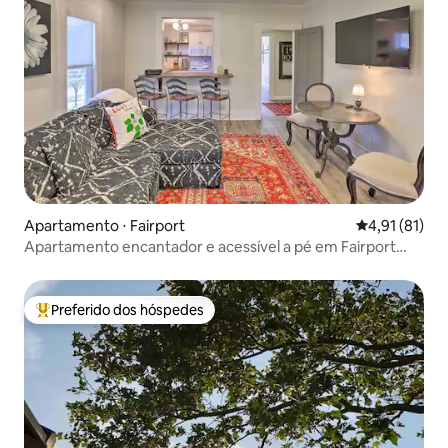
Apartamento ⋅ Fairport
4,91 de uma a
4,91 (81)
Apartamento encantador e acessível a pé em Fairport
Village!
Preferido dos hóspedes
Entre os melhores preferidos dos hóspedes