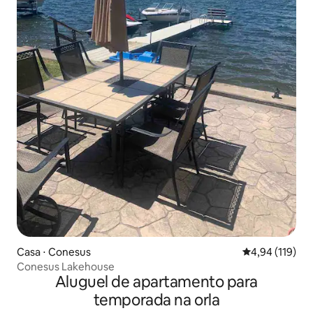
Casa ⋅ Conesus
4,94 de uma av
4,94 (119)
Conesus Lakehouse
Aluguel de apartamento para
temporada na orla