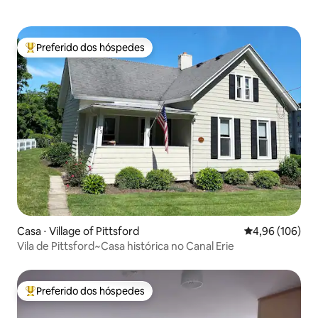
Preferido dos hóspedes
Entre os melhores preferidos dos hóspedes
Casa ⋅ Village of Pittsford
4,96 de uma av
4,96 (106)
Vila de Pittsford~Casa histórica no Canal Erie
Preferido dos hóspedes
Entre os melhores preferidos dos hóspedes