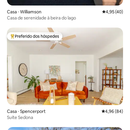
Casa ⋅ Williamson
4,95 de uma a
4,95 (40)
Casa de serenidade à beira do lago
Preferido dos hóspedes
Entre os melhores preferidos dos hóspedes
Casa ⋅ Spencerport
4,96 de uma av
4,96 (84)
Suíte Sedona