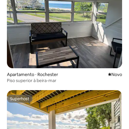
Apartamento ⋅ Rochester
Novo lugar
Novo
Piso superior à beira-mar
Superhost
Superhost