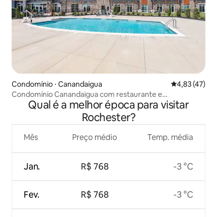
Condomínio ⋅ Canandaigua
4,83 de uma a
4,83 (47)
Condomínio Canandaigua com restaurante e
Qual é a melhor época para visitar
piscina/banheira de hidromassagem
Rochester?
Mês
Preço médio
Temp. média
Jan.
R$ 768
-3 °C
Fev.
R$ 768
-3 °C