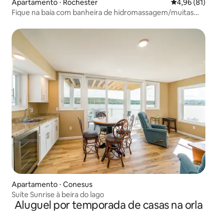
Apartamento ⋅ Rochester
4,96 de uma a
4,96 (81)
Fique na baía com banheira de hidromassagem/muitas
comodidades!
Apartamento ⋅ Conesus
Suíte Sunrise à beira do lago
Aluguel por temporada de casas na orla