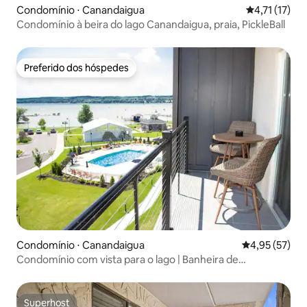
Condomínio ⋅ Canandaigua
4,71 de uma a
4,71 (17)
Condomínio à beira do lago Canandaigua, praia, PickleBall
Preferido dos hóspedes
Preferido dos hóspedes
Condomínio ⋅ Canandaigua
4,95 de uma a
4,95 (57)
Condomínio com vista para o lago | Banheira de
hidromassagem sazonal | Piscina | Restaurante
Superhost