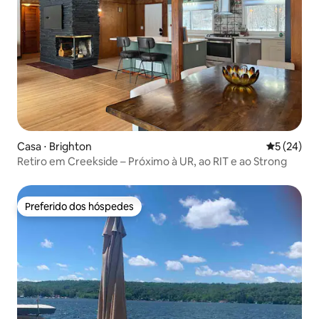
Casa ⋅ Brighton
5 de uma a
5 (24)
Retiro em Creekside – Próximo à UR, ao RIT e ao Strong
Preferido dos hóspedes
Preferido dos hóspedes