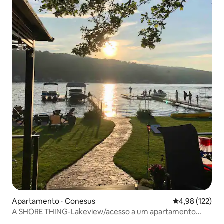
Apartamento ⋅ Conesus
4,98 de uma av
4,98 (122)
A SHORE THING-Lakeview/acesso a um apartamento
novo.