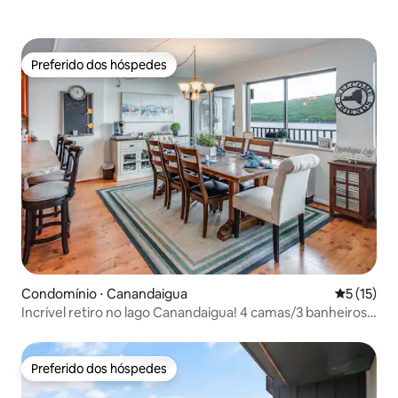
Preferido dos hóspedes
Preferido dos hóspedes
Condomínio ⋅ Canandaigua
5 de uma a
5 (15)
Incrível retiro no lago Canandaigua! 4 camas/3 banheiros
completos
Preferido dos hóspedes
Preferido dos hóspedes