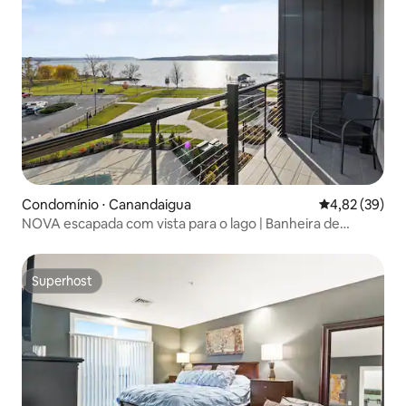
Condomínio ⋅ Canandaigua
4,82 de uma a
4,82 (39)
NOVA escapada com vista para o lago | Banheira de
hidromassagem sazonal | À beira da piscina
Superhost
Superhost