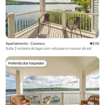
Apartamento ⋅ Conesus
5 de uma 
5 (4)
Suíte 2 na beira do lago com vista para o nascer do sol
Preferido dos hóspedes
Preferido dos hóspedes