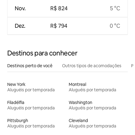
Nov.
R$ 824
5 °C
Dez.
R$ 794
0 °C
Destinos para conhecer
Destinos perto de você
Outros tipos de acomodações
Pr
New York
Montreal
Aluguéis por temporada
Aluguéis por temporada
Filadélfia
Washington
Aluguéis por temporada
Aluguéis por temporada
Pittsburgh
Cleveland
Aluguéis por temporada
Aluguéis por temporada