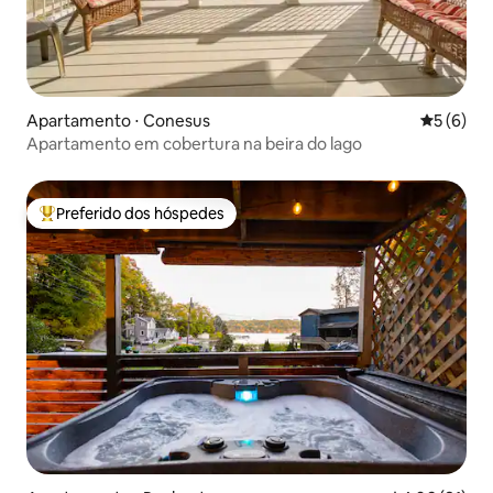
Apartamento ⋅ Conesus
5 de uma 
5 (6)
Apartamento em cobertura na beira do lago
Preferido dos hóspedes
Entre os melhores preferidos dos hóspedes