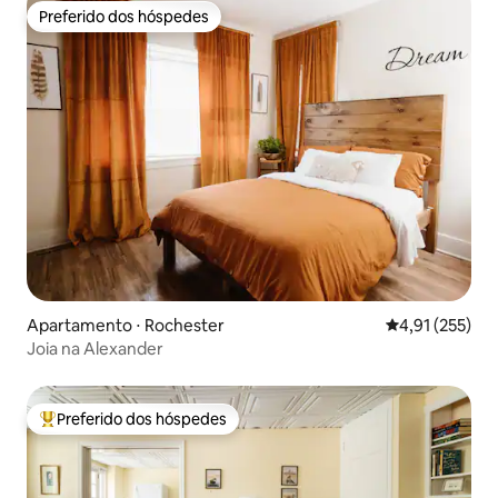
Preferido dos hóspedes
Preferido dos hóspedes
Apartamento ⋅ Rochester
4,91 de uma av
4,91 (255)
Joia na Alexander
Preferido dos hóspedes
Entre os melhores preferidos dos hóspedes