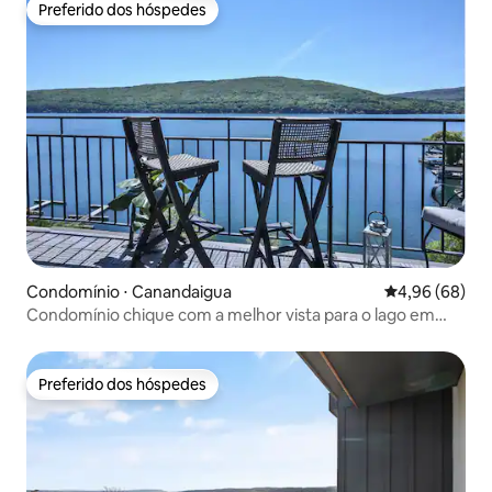
Preferido dos hóspedes
Preferido dos hóspedes
Condomínio ⋅ Canandaigua
4,96 de uma av
4,96 (68)
Condomínio chique com a melhor vista para o lago em
Finger Lakes + lareira
Preferido dos hóspedes
Preferido dos hóspedes