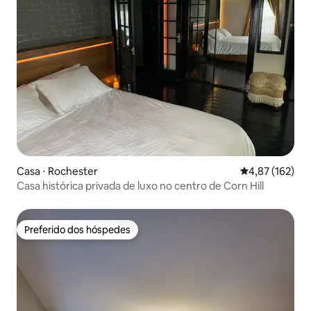
Casa ⋅ Rochester
4,87 de uma av
4,87 (162)
Casa histórica privada de luxo no centro de Corn Hill
Preferido dos hóspedes
Preferido dos hóspedes