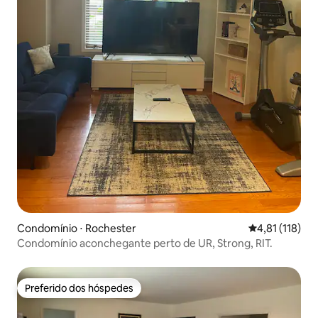
Condomínio ⋅ Rochester
4,81 de uma av
4,81 (118)
Condomínio aconchegante perto de UR, Strong, RIT.
Preferido dos hóspedes
Preferido dos hóspedes