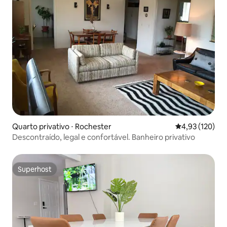
Quarto privativo ⋅ Rochester
4,93 de uma av
4,93 (120)
Descontraído, legal e confortável. Banheiro privativo
Superhost
Superhost