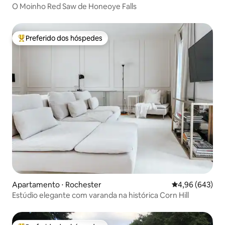
O Moinho Red Saw de Honeoye Falls
Preferido dos hóspedes
Entre os melhores preferidos dos hóspedes
Apartamento ⋅ Rochester
4,96 de uma ava
4,96 (643)
Estúdio elegante com varanda na histórica Corn Hill