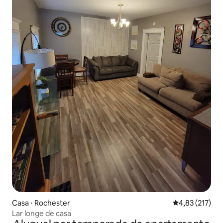
Casa ⋅ Rochester
4,83 de uma av
4,83 (217)
Lar longe de casa