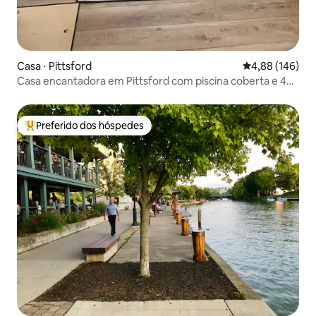
Casa ⋅ Pittsford
4,88 de uma av
4,88 (146)
Casa encantadora em Pittsford com piscina coberta e 4
quartos
Preferido dos hóspedes
Entre os melhores preferidos dos hóspedes