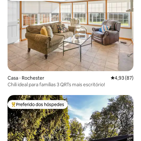
Casa ⋅ Rochester
4,93 de uma a
4,93 (87)
Chili ideal para famílias 3 QRTs mais escritório!
Preferido dos hóspedes
Entre os melhores preferidos dos hóspedes