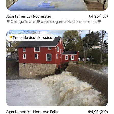
Apartamento ⋅ Rochester
4,95 de uma av
4,95 (136)
❤️ CollegeTown/UR apto elegante Med profissionais❤️
Preferido dos hóspedes
Entre os melhores preferidos dos hóspedes
Apartamento ⋅ Honeoye Falls
4,98 de uma av
4,98 (210)