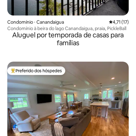
Condomínio ⋅ Canandaigua
4,71 de uma a
4,71 (17)
Condomínio à beira do lago Canandaigua, praia, PickleBall
Aluguel por temporada de casas para
famílias
Preferido dos hóspedes
Entre os melhores preferidos dos hóspedes