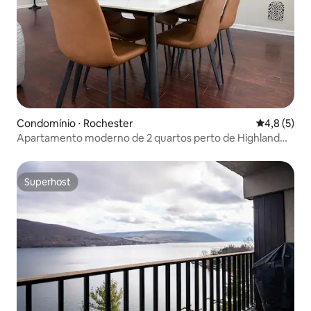
Condomínio ⋅ Rochester
4,8 de uma 
4,8 (5)
Apartamento moderno de 2 quartos perto de Highland
Park
Superhost
Superhost