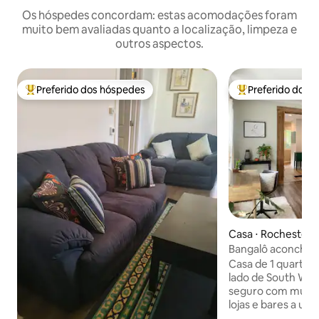
Os hóspedes concordam: estas acomodações foram
muito bem avaliadas quanto a localização, limpeza e
outros aspectos.
Preferido dos hóspedes
Preferido dos 
Entre os melhores preferidos dos hóspedes
Entre os melhore
Casa ⋅ Rochester
Bangalô aconcheg
desejável!
Casa de 1 quarto a
lado de South Wedg
seguro com muitos
lojas e bares a uma
A cerca de 10 min