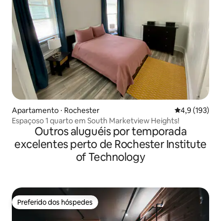
Apartamento ⋅ Rochester
4,9 de uma av
4,9 (193)
Espaçoso 1 quarto em South Marketview Heights!
Outros aluguéis por temporada
excelentes perto de Rochester Institute
of Technology
Preferido dos hóspedes
Preferido dos hóspedes