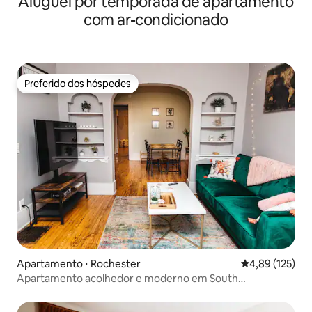
Aluguel por temporada de apartamento
com ar-condicionado
Preferido dos hóspedes
Preferido dos hóspedes
Apartamento ⋅ Rochester
4,89 de uma av
4,89 (125)
Apartamento acolhedor e moderno em South
Wedge/Highland Park