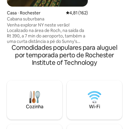
Strong, + Rochester Gen
da vida no centro
Casa ⋅ Rochester
4,81 de uma avaliação média de 
4,81 (162)
também tem as v
Cabana suburbana
estacionamento fo
Venha explorar NY neste verão!
inteira em uma ru
Localizado na área de Roch, na saída da
conceito aberto c
Rt 390, a 7 min do aeroporto, também a
comer + espaço de
uma curta distância a pé do Sunny's
perfeito para tra
Comodidades populares para aluguel
Diner. Veja o Strong Museum of Play e
Totalmente cercad
atividades sazonais; Jazz Fest. Cidades
por temporada perto de Rochester
bem-vindos media
próximas com música várias noites por
Estadias longas ou
Institute of Technology
semana. Muita coisa acontecendo em
Roch, NY, em junho, julho e agosto. O
espaço: - 2 áreas de jantar - 2 quartos - 1
cama queen - 1 cama de casal - banheira
de hidromassagem com quintal
semiparticular - varanda aquecida -
mesa de centro que se transforma em
mesa de trabalho - cafeteira - lavadora e
Cozinha
Wi-Fi
secadora na unidade - lava-louças