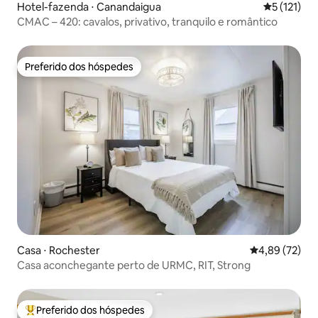
Hotel-fazenda ⋅ Canandaigua
5 de uma av
5 (121)
CMAC – 420: cavalos, privativo, tranquilo e romântico
Preferido dos hóspedes
Preferido dos hóspedes
Casa ⋅ Rochester
4,89 de uma a
4,89 (72)
Casa aconchegante perto de URMC, RIT, Strong
Preferido dos hóspedes
Entre os melhores preferidos dos hóspedes