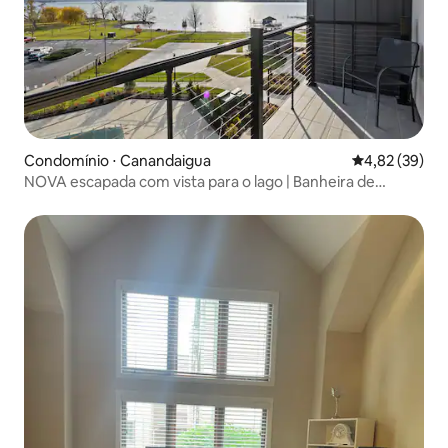
Condomínio ⋅ Canandaigua
4,82 de uma a
4,82 (39)
NOVA escapada com vista para o lago | Banheira de
hidromassagem sazonal | À beira da piscina