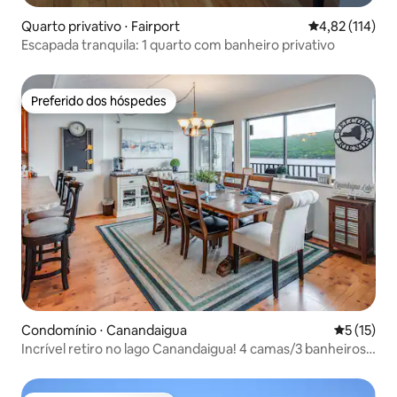
Quarto privativo ⋅ Fairport
4,82 de uma av
4,82 (114)
Escapada tranquila: 1 quarto com banheiro privativo
Preferido dos hóspedes
Preferido dos hóspedes
Condomínio ⋅ Canandaigua
5 de uma a
5 (15)
Incrível retiro no lago Canandaigua! 4 camas/3 banheiros
completos