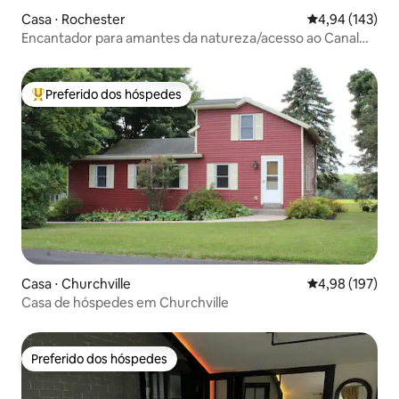
Casa ⋅ Rochester
4,94 de uma av
4,94 (143)
Encantador para amantes da natureza/acesso ao Canal
Erie 2
Preferido dos hóspedes
Entre os melhores preferidos dos hóspedes
Casa ⋅ Churchville
4,98 de uma av
4,98 (197)
Casa de hóspedes em Churchville
Preferido dos hóspedes
Preferido dos hóspedes